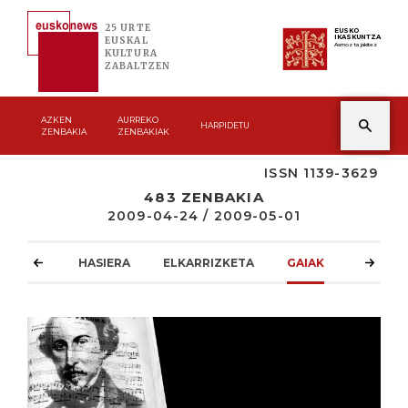
25 URTE
EUSKO
IKASKUNTZA
EUSKAL
Asmoz ta jakitez
KULTURA
ZABALTZEN
AZKEN
AURREKO
HARPIDETU
ZENBAKIA
ZENBAKIAK
ISSN 1139-3629
483 ZENBAKIA
2009-04-24 / 2009-05-01
HASIERA
ELKARRIZKETA
GAIAK
ATZOKO