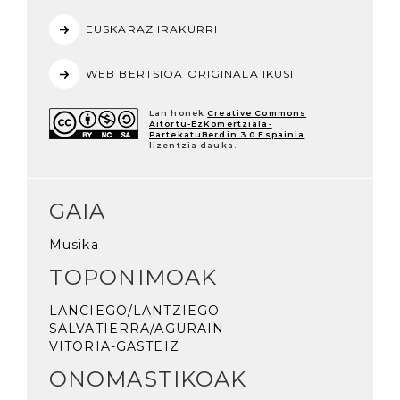
EUSKARAZ IRAKURRI
WEB BERTSIOA ORIGINALA IKUSI
Lan honek
Creative Commons
Aitortu-EzKomertziala-
PartekatuBerdin 3.0 Espainia
lizentzia dauka.
GAIA
Musika
TOPONIMOAK
LANCIEGO/LANTZIEGO
SALVATIERRA/AGURAIN
VITORIA-GASTEIZ
ONOMASTIKOAK