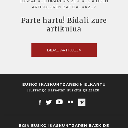
EUSKAL KULTURAREKIN ZER IKUSIA DUEN
ARTIKULUREN BAT DAUKAZU?
Parte hartu! Bidali zure
artikulua
BIDALI ARTIKULUA
EUSKO IKASKUNTZAREKIN ELKARTU
Hurrengo sareetan aurkitu gaitzazu:
Facebook
Twitter
Youtube
Flickr
Vimeo
EGIN EUSKO IKASKUNTZAREN BAZKIDE