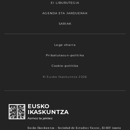
EI LIBURUTEGIA
AGENDA ETA JARDUERAK
SARIAK
Webgune honek cookieak erabiltzen ditu,
Lege oharra
propioak zein hirugarrenenak. Hautatu
Pribatutasun-politika
nabigatzeko nahiago duzun cookie aukera.
Guztiz desaktibatzea ere hauta dezakezu.
Cookie-politika
Cookie batzuk blokeatu nahi badituzu, egin klik
© Eusko Ikaskuntza 2026
"konfigurazioa" aukeran. "Onartzen dut" botoia
sakatuz gero, aipatutako cookieak eta gure
cookie politika onartzen duzula adierazten ari
zara. Sakatu
Irakurri gehiago
lotura informazio
EUSKO
gehiago lortzeko.
IKASKUNTZA
Asmoz ta jakitez
Onartu
Eusko Ikaskuntza - Sociedad de Estudios Vascos, EI-SEV izaera