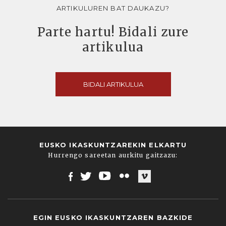
ARTIKULUREN BAT DAUKAZU?
Parte hartu! Bidali zure
artikulua
BIDALI ARTIKULUA
EUSKO IKASKUNTZAREKIN ELKARTU
Hurrengo sareetan aurkitu gaitzazu:
Facebook
Twitter
Youtube
Flickr
Vimeo
EGIN EUSKO IKASKUNTZAREN BAZKIDE