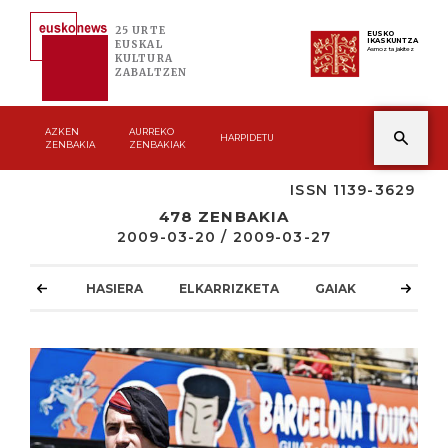
25 URTE
EUSKO
IKASKUNTZA
EUSKAL
Asmoz ta jakitez
KULTURA
ZABALTZEN
AZKEN
AURREKO
HARPIDETU
ZENBAKIA
ZENBAKIAK
ISSN 1139-3629
478 ZENBAKIA
2009-03-20 / 2009-03-27
HASIERA
ELKARRIZKETA
GAIAK
ATZOKO