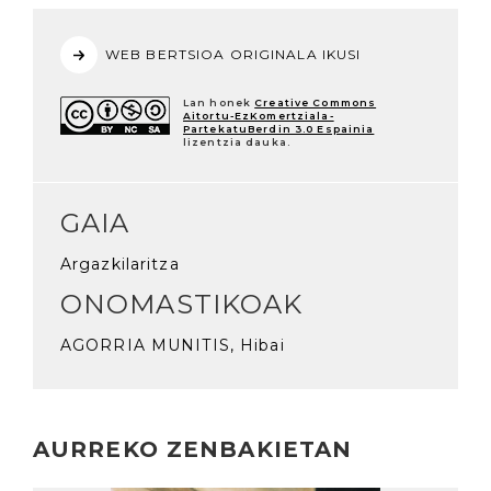
WEB BERTSIOA ORIGINALA IKUSI
Lan honek
Creative Commons
Aitortu-EzKomertziala-
PartekatuBerdin 3.0 Espainia
lizentzia dauka.
GAIA
Argazkilaritza
ONOMASTIKOAK
AGORRIA MUNITIS, Hibai
AURREKO ZENBAKIETAN