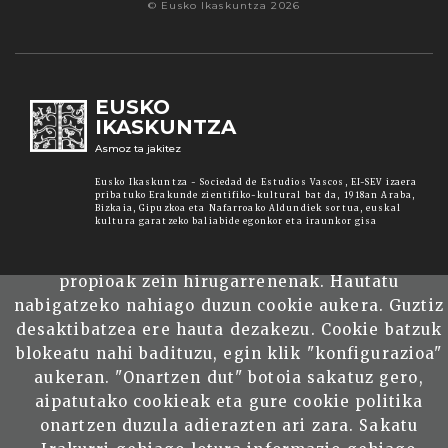
© Eusko Ikaskuntza 2026
EUSKO
IKASKUNTZA
Asmoz ta jakitez
Eusko Ikaskuntza - Sociedad de Estudios Vascos, EI-SEV izaera
pribatuko Erakunde zientifiko-kultural bat da, 1918an Araba,
Bizkaia, Gipuzkoa eta Nafarroako Aldundiek sortua, euskal
kultura garatzeko baliabide egonkor eta iraunkor gisa
Webgune honek cookieak erabiltzen ditu,
propioak zein hirugarrenenak. Hautatu
nabigatzeko nahiago duzun cookie aukera. Guztiz
desaktibatzea ere hauta dezakezu. Cookie batzuk
blokeatu nahi badituzu, egin klik "konfigurazioa"
aukeran. "Onartzen dut" botoia sakatuz gero,
aipatutako cookieak eta gure cookie politika
onartzen duzula adierazten ari zara. Sakatu