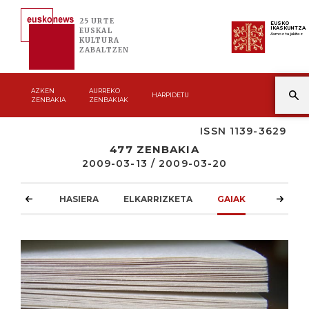
25 URTE
EUSKO
IKASKUNTZA
EUSKAL
Asmoz ta jakitez
KULTURA
ZABALTZEN
AZKEN
AURREKO
HARPIDETU
ZENBAKIA
ZENBAKIAK
ISSN 1139-3629
477 ZENBAKIA
2009-03-13 / 2009-03-20
HASIERA
ELKARRIZKETA
GAIAK
ATZOKO