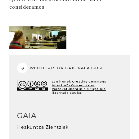
consideramos.
WEB BERTSIOA ORIGINALA IKUSI
Lan honek
Creative Commons
Aitortu-EzKomertziala-
PartekatuBerdin 3.0 Espainia
lizentzia dauka.
GAIA
Hezkuntza Zientziak