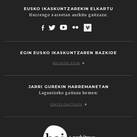
EUSKO IKASKUNTZAREKIN ELKARTU
Hurrengo sareetan aurkitu gaitzazu:
Facebook
Twitter
Youtube
Flickr
Vimeo
EGIN EUSKO IKASKUNTZAREN BAZKIDE
BAZKIDE EGIN
JARRI GUREKIN HARREMANETAN
Laguntzeko gaituzu hemen:
IDATZI GAITZAZU