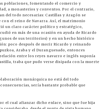
as poblaciones, fomentando el comercio y
dad, a monasterios y conventos. Por el contrario,
an del todo necesarias: Castillas y Aragón se
con el reino de Navarra. Así, el matrimonio
ió un claro carácter político y estratégico,
cudió en más de una ocasión en ayuda de Ricardo
gunos de sus territorios) y en un hecho histórico
nión: poco después de morir Ricardo y reinando
Gipuzkoa, Araba y el Duranguesado, entonces
 relación entre los reyes navarro e inglés suponía
Castilla, traba que pudo verse disipada con la muerte
olaboración monárquica no está del todo
 consecuencias, sería bastante probable que
r el cual afianzar dicho enlace, sino que fue hija
 la consideraba, desde el punto de vista humano,