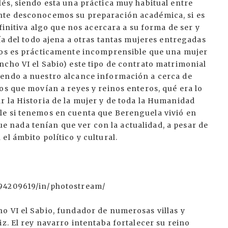
és, siendo esta una práctica muy habitual entre
nte desconocemos su preparación académica, si es
efinitiva algo que nos acercara a su forma de ser y
ía del todo ajena a otras tantas mujeres entregadas
 nos es prácticamente incomprensible que una mujer
cho VI el Sabio) este tipo de contrato matrimonial
iendo a nuestro alcance información a cerca de
os que movían a reyes y reinos enteros, qué era lo
r la Historia de la mujer y de toda la Humanidad
le si tenemos en cuenta que Berenguela vivió en
 que nada tenían que ver con la actualidad, a pesar de
el ámbito político y cultural.
294209619/in/photostream/
o VI el Sabio, fundador de numerosas villas y
z. El rey navarro intentaba fortalecer su reino