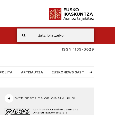
EUSKO
IKASKUNTZA
Asmoz ta jakitez
ISSN 1139-3629
POLITA
ARTISAUTZA
EUSKONEWS GAZTEA
WEB BERTSIOA ORIGINALA IKUSI
Lan honek
Creative Commons
Aitortu-EzKomertziala-