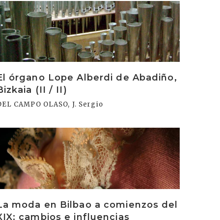
rakurri
El órgano Lope Alberdi de Abadiño,
Bizkaia (II / II)
DEL CAMPO OLASO, J. Sergio
rakurri
La moda en Bilbao a comienzos del
XIX: cambios e influencias