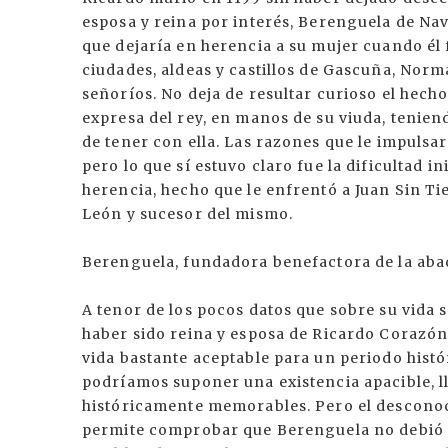
esposa y reina por interés, Berenguela de Nav
que dejaría en herencia a su mujer cuando él 
ciudades, aldeas y castillos de Gascuña, Norm
señoríos. No deja de resultar curioso el hech
expresa del rey, en manos de su viuda, tenien
de tener con ella. Las razones que le impulsa
pero lo que sí estuvo claro fue la dificultad i
herencia, hecho que le enfrentó a Juan Sin T
León y sucesor del mismo.
Berenguela, fundadora benefactora de la abadí
A tenor de los pocos datos que sobre su vida 
haber sido reina y esposa de Ricardo Corazó
vida bastante aceptable para un periodo hist
podríamos suponer una existencia apacible, ll
históricamente memorables. Pero el desconoc
permite comprobar que Berenguela no debió 