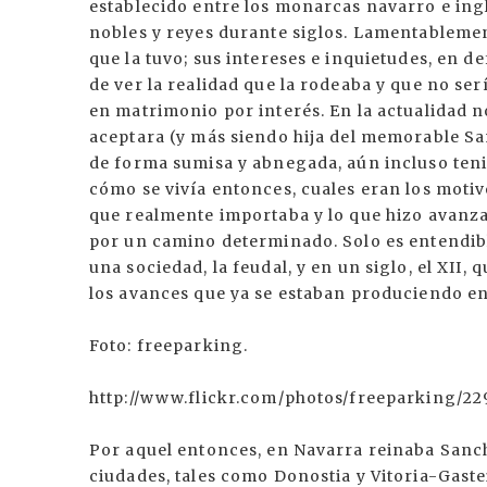
establecido entre los monarcas navarro e ingl
nobles y reyes durante siglos. Lamentableme
que la tuvo; sus intereses e inquietudes, en d
de ver la realidad que la rodeaba y que no ser
en matrimonio por interés. En la actualidad
aceptara (y más siendo hija del memorable San
de forma sumisa y abnegada, aún incluso ten
cómo se vivía entonces, cuales eran los motiv
que realmente importaba y lo que hizo avanza
por un camino determinado. Solo es entendib
una sociedad, la feudal, y en un siglo, el XII,
los avances que ya se estaban produciendo en 
Foto: freeparking.
http://www.flickr.com/photos/freeparking/2
Por aquel entonces, en Navarra reinaba Sanch
ciudades, tales como Donostia y Vitoria-Gastei