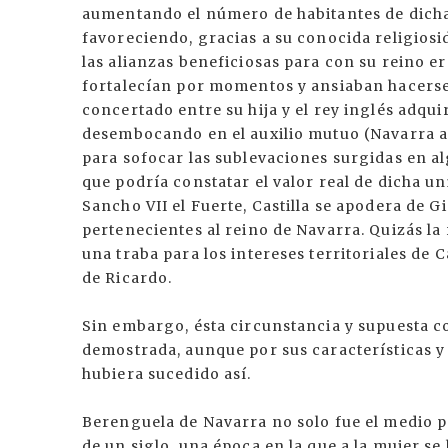
aumentando el número de habitantes de dich
favoreciendo, gracias a su conocida religiosi
las alianzas beneficiosas para con su reino er
fortalecían por momentos y ansiaban hacerse 
concertado entre su hija y el rey inglés adquir
desembocando en el auxilio mutuo (Navarra a
para sofocar las sublevaciones surgidas en al
que podría constatar el valor real de dicha u
Sancho VII el Fuerte, Castilla se apodera de 
pertenecientes al reino de Navarra. Quizás la
una traba para los intereses territoriales de 
de Ricardo.
Sin embargo, ésta circunstancia y supuesta c
demostrada, aunque por sus características y
hubiera sucedido así.
Berenguela de Navarra no solo fue el medio po
de un siglo, una época en la que a la mujer se