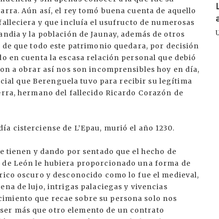
arra. Aún así, el rey tomó buena cuenta de aquello
falleciera y que incluía el usufructo de numerosas
andia y la población de Jaunay, además de otros
o de que todo este patrimonio quedara, por decisión
do en cuenta la escasa relación personal que debió
ron a obrar así nos son incomprensibles hoy en día,
nicial que Berenguela tuvo para recibir su legítima
ierra, hermano del fallecido Ricardo Corazón de
a cisterciense de L’Epau, murió el año 1230.
se tienen y dando por sentado que el hecho de
n de León le hubiera proporcionado una forma de
órico oscuro y desconocido como lo fue el medieval,
ena de lujo, intrigas palaciegas y vivencias
imiento que recae sobre su persona solo nos
ser más que otro elemento de un contrato