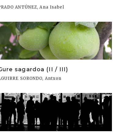
PRADO ANTÚNEZ, Ana Isabel
rakurri
Gure sagardoa (II / III)
AGUIRRE SORONDO, Antxon
rakurri