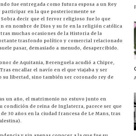
ando fue entregada como futura esposa a un Rey
participar en la que posteriormente se
obra decir que el fervor religioso fue lo que
I
 en nombre de Dios y su fe en la religión católica
tras muchas ocasiones de la Historia de la
rtante trasfondo político y comercial relacionado
e suele pasar, demasiado a menudo, desapercibido.
onor de Aquitania, Berenguela acudió a Chipre,
Tras encallar el navío en el que viajaba y ser
su libertad, sino también ser coronado rey de
I
as un año, el matrimonio no estuvo junto en
 condición de reina de Inglaterra, parece ser que
 de 30 años en la ciudad francesa de Le Mans, tras
alestina).
ndencia y sin apenas conocer a la que fue su