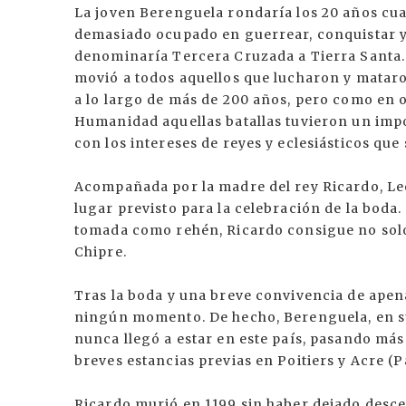
La joven Berenguela rondaría los 20 años cu
demasiado ocupado en guerrear, conquistar y 
denominaría Tercera Cruzada a Tierra Santa. S
movió a todos aquellos que lucharon y mataron
a lo largo de más de 200 años, pero como en o
Humanidad aquellas batallas tuvieron un impo
con los intereses de reyes y eclesiásticos qu
Acompañada por la madre del rey Ricardo, Le
lugar previsto para la celebración de la boda. 
tomada como rehén, Ricardo consigue no solo 
Chipre.
Tras la boda y una breve convivencia de apen
ningún momento. De hecho, Berenguela, en su
nunca llegó a estar en este país, pasando más
breves estancias previas en Poitiers y Acre (P
Ricardo murió en 1199 sin haber dejado desce