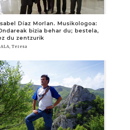
Isabel Díaz Morlan. Musikologoa:
Ondareak bizia behar du; bestela,
ez du zentzurik
SALA, Teresa
rakurri