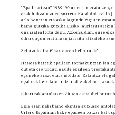
“Epaile artean” 1989-90 urteetan eratu zen, e
ezak bultzatu zuen sorreta. Kataluiniarekin j
arlo honetan eta asko lagundu ziguten esta
baina gutxika gutxika Eusko Jaurlaritzareki
ona izatea lortu dugu. Azkenaldian, gure elk
dihardugun erritmoan jarraitu al izateko asm
Zeintzuk dira Elkartearen helburuak?
Hasiera batetik epaileen formakuntzan lan eg
dut eta oso urduri gaude epaileen prestakuntz
eguneko arazoetara moldatu. Zalantza eta gal
epaileek bere lanean izan ditzaketen arazoa
Elkarteak antolatzen dituen ekitaldiei buruz 
Egia esan nahi baino ekintza gutxiago antolat
Urtero Espainian bake epaileen batzar bat osp