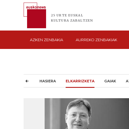
25 URTE
EUSKAL
KULTURA
ZABALTZEN
AZKEN
ZENBAKIA
AURREKO
ZENBAKIAK
HASIERA
ELKARRIZKETA
GAIAK
A