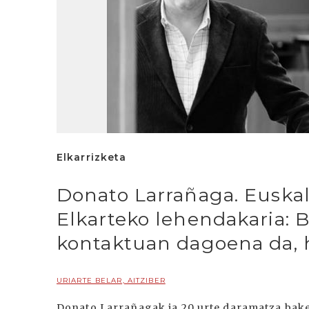
Elkarrizketa
Donato Larrañaga. Euskal
Elkarteko lehendakaria: B
kontaktuan dagoena da, 
URIARTE BELAR, AITZIBER
Donato Larrañagak ia 20 urte daramatza bake