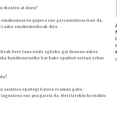
 ikusten al duzu?
na emakumearen papera oso garrantzitsua izan da,
rri asko emakumezkoak dira.
itzak bere lana ondo egiteko gai denean askoz
ka handienetariko bat bake epaileei urtean zehar
 da?
 saiatzea epaitegi batera eraman gabe,
n laguntzea oso pozgarria da. Herriarekin kontaktu