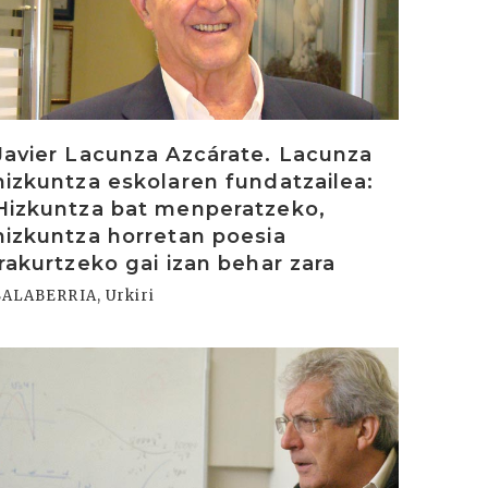
Javier Lacunza Azcárate. Lacunza
hizkuntza eskolaren fundatzailea:
Hizkuntza bat menperatzeko,
hizkuntza horretan poesia
irakurtzeko gai izan behar zara
SALABERRIA, Urkiri
rakurri