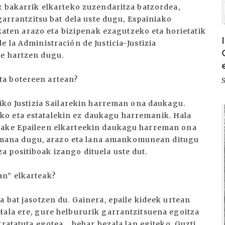
ez bakarrik elkarteko zuzendaritza batzordea,
 garrantzitsu bat dela uste dugu, Espainiako
en arazo eta bizipenak ezagutzeko eta horietatik
e la Administración de Justicia-Justizia
te hartzen dugu.
ta botereen artean?
diko Justizia Sailarekin harreman ona daukagu.
I
o eta estatalekin ez daukagu harremanik. Hala
 Bake Epaileen elkarteekin daukagu harreman ona
mana dugu, arazo eta lana amankomunean ditugu
 positiboak izango dituela uste dut.
an” elkarteak?
a bat jasotzen du. Gainera, epaile kideek urtean
Hala ere, gure helbururik garrantzitsuena egoitza
ratatuta egotea... behar bezala lan egiteko. Guzti