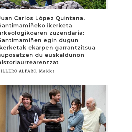
Juan Carlos López Quintana.
Santimamiñeko ikerketa
arkeologikoaren zuzendaria:
Santimamiñen egin dugun
ikerketak ekarpen garrantzitsua
suposatzen du euskaldunon
historiaurrearentzat
SILLERO ALFARO, Maider
rakurri