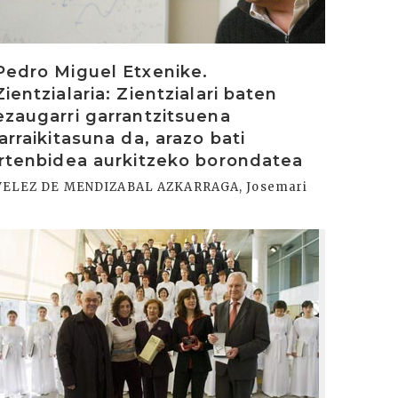
Pedro Miguel Etxenike.
Zientzialaria: Zientzialari baten
ezaugarri garrantzitsuena
jarraikitasuna da, arazo bati
irtenbidea aurkitzeko borondatea
VELEZ DE MENDIZABAL AZKARRAGA, Josemari
rakurri