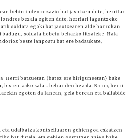
tean behin indemnizazio bat jasotzen dute, herritar
londres bezala egiten dute, herriari laguntzeko
tatik soldata egoki bat jasotzearen alde borrokan
hi badugu, soldata hobetu beharko litzateke. Hala
ndorioz beste lanpostu bat ere badaukate,
ra. Herri batzuetan (batez ere hiriguneetan) bake
, bistentzako sala... behar den bezala. Baina, herri
iarekin egoten da lanean, gela berean eta baliabide
a eta udalbatza kontseiluaren gehiengoa eskatzen
itiko bat dutela, eta gehien gustatzen zaien bake