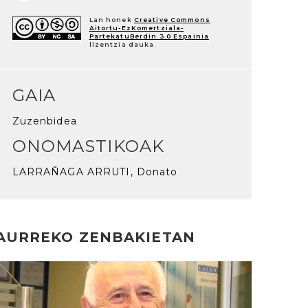
Lan honek
Creative Commons
Aitortu-EzKomertziala-
PartekatuBerdin 3.0 Espainia
lizentzia dauka.
GAIA
Zuzenbidea
ONOMASTIKOAK
LARRAÑAGA ARRUTI, Donato
AURREKO ZENBAKIETAN
rakurri