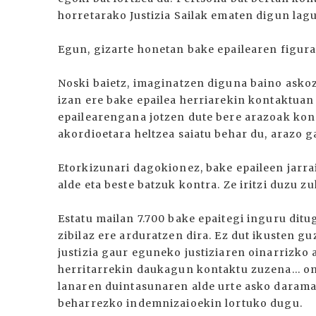
horretarako Justizia Sailak ematen digun lag
Egun, gizarte honetan bake epailearen figura
Noski baietz, imaginatzen diguna baino asko
izan ere bake epailea herriarekin kontaktuan
epailearengana jotzen dute bere arazoak kon
akordioetara heltzea saiatu behar du, arazo g
Etorkizunari dagokionez, bake epaileen jarra
alde eta beste batzuk kontra. Ze iritzi duzu zu
Estatu mailan 7.700 bake epaitegi inguru ditug
zibilaz ere arduratzen dira. Ez dut ikusten g
justizia gaur eguneko justiziaren oinarrizko a
herritarrekin daukagun kontaktu zuzena... on
lanaren duintasunaren alde urte asko daramat
beharrezko indemnizaioekin lortuko dugu.