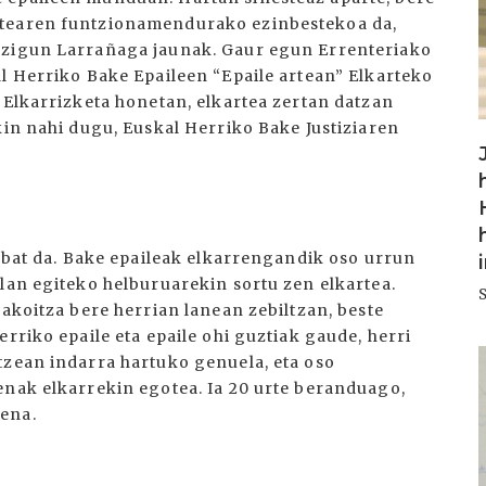
rtearen funtzionamendurako ezinbestekoa da,
 zigun Larrañaga jaunak. Gaur egun Errenteriako
al Herriko Bake Epaileen “Epaile artean” Elkarteko
 Elkarrizketa honetan, elkartea zertan datzan
kin nahi dugu, Euskal Herriko Bake Justiziaren
o bat da. Bake epaileak elkarrengandik oso urrun
lan egiteko helburuarekin sortu zen elkartea.
bakoitza bere herrian lanean zebiltzan, beste
rriko epaile eta epaile ohi guztiak gaude, herri
I
tzean indarra hartuko genuela, eta oso
enak elkarrekin egotea. Ia 20 urte beranduago,
ena.