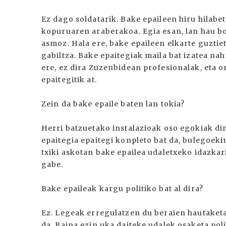
Ez dago soldatarik. Bake epaileen hiru hilabe
kopuruaren araberakoa. Egia esan, lan hau bo
asmoz. Hala ere, bake epaileen elkarte guztie
gabiltza. Bake epaitegiak maila bat izatea na
ere, ez dira Zuzenbidean profesionalak, eta o
epaitegitik at.
Zein da bake epaile baten lan tokia?
Herri batzuetako instalazioak oso egokiak di
epaitegia epaitegi konpleto bat da, bulegoekin
txiki askotan bake epailea udaletxeko idazkar
gabe.
Bake epaileak kargu politiko bat al dira?
Ez. Legeak erregulatzen du beraien hautaket
da. Baina ezin uka daiteke udalek osaketa pol