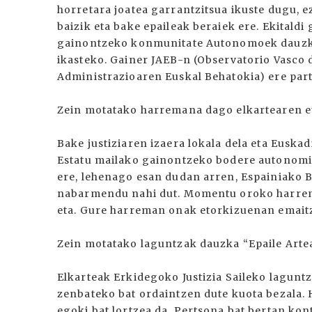
horretara joatea garrantzitsua ikuste dugu, 
baizik eta bake epaileak beraiek ere. Ekitaldi
gainontzeko konmunitate Autonomoek dauzkat
ikasteko. Gainer JAEB-n (Observatorio Vasco d
Administrazioaren Euskal Behatokia) ere par
Zein motatako harremana dago elkartearen e
Bake justiziaren izaera lokala dela eta Euska
Estatu mailako gainontzeko bodere autonomik
ere, lehenago esan dudan arren, Espainiako
nabarmendu nahi dut. Momentu oroko harre
eta. Gure harreman onak etorkizuenan emaitza
Zein motatako laguntzak dauzka “Epaile Arte
Elkarteak Erkidegoko Justizia Saileko laguntz
zenbateko bat ordaintzen dute kuota bezala. 
egoki bat lortzea da. Pertsona bat bertan kont