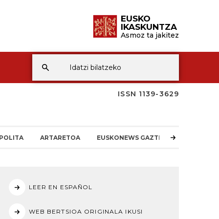
EUSKO
IKASKUNTZA
Asmoz ta jakitez
ISSN 1139-3629
POLITA
ARTARETOA
EUSKONEWS GAZTEA
LEER EN ESPAÑOL
WEB BERTSIOA ORIGINALA IKUSI