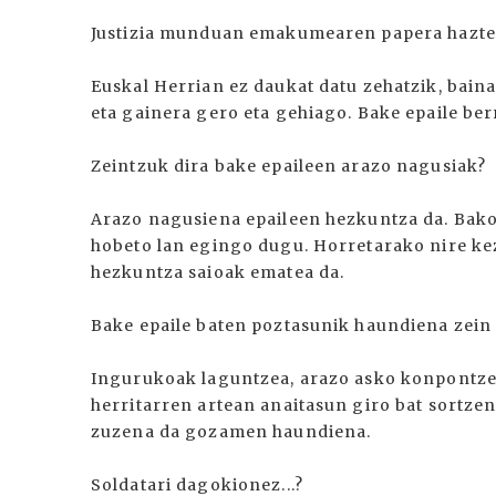
Justizia munduan emakumearen papera hazten
Euskal Herrian ez daukat datu zehatzik, bai
eta gainera gero eta gehiago. Bake epaile be
Zeintzuk dira bake epaileen arazo nagusiak?
Arazo nagusiena epaileen hezkuntza da. Bako
hobeto lan egingo dugu. Horretarako nire kez
hezkuntza saioak ematea da.
Bake epaile baten poztasunik haundiena zein
Ingurukoak laguntzea, arazo asko konpontzen
herritarren artean anaitasun giro bat sortze
zuzena da gozamen haundiena.
Soldatari dagokionez...?