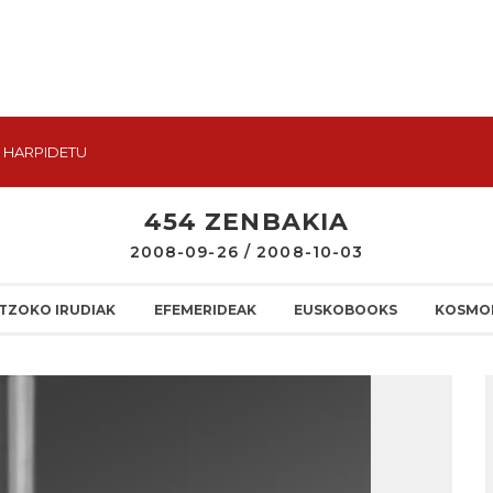
HARPIDETU
454 ZENBAKIA
2008-09-26 / 2008-10-03
TZOKO IRUDIAK
EFEMERIDEAK
EUSKOBOOKS
KOSMO