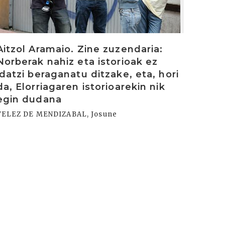
Aitzol Aramaio. Zine zuzendaria:
Norberak nahiz eta istorioak ez
idatzi beraganatu ditzake, eta, hori
da, Elorriagaren istorioarekin nik
egin dudana
VELEZ DE MENDIZABAL, Josune