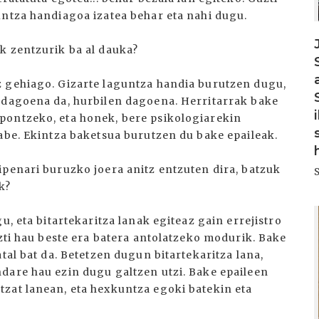
untza handiagoa izatea behar eta nahi dugu.
k zentzurik ba al dauka?
z gehiago. Gizarte laguntza handia burutzen dugu,
 dagoena da, hurbilen dagoena. Herritarrak bake
pontzeko, eta honek, bere psikologiarekin
abe. Ekintza baketsua burutzen du bake epaileak.
ipenari buruzko joera anitz entzuten dira, batzuk
k?
I
u, eta bitartekaritza lanak egiteaz gain errejistro
uzti hau beste era batera antolatzeko modurik. Bake
tal bat da. Betetzen dugun bitartekaritza lana,
dare hau ezin dugu galtzen utzi. Bake epaileen
zat lanean, eta hexkuntza egoki batekin eta