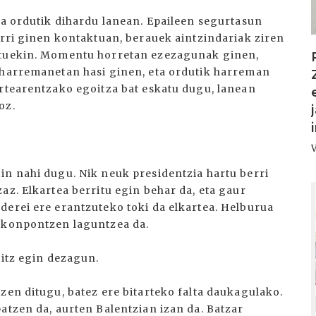
ta ordutik dihardu lanean. Epaileen segurtasun
arri ginen kontaktuan, berauek aintzindariak ziren
tutuekin. Momentu horretan ezezagunak ginen,
n harremanetan hasi ginen, eta ordutik harreman
artearentzako egoitza bat eskatu dugu, lanean
oz.
in nahi dugu. Nik neuk presidentzia hartu berri
I
az. Elkartea berritu egin behar da, eta gaur
derei ere erantzuteko toki da elkartea. Helburua
k konpontzen laguntzea da.
hitz egin dezagun.
zen ditugu, batez ere bitarteko falta daukagulako.
atzen da, aurten Balentzian izan da. Batzar