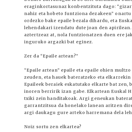
eraginkortasunaz konbentzituta dago: “giza
nahiz eta hobeto funtziona dezakeen” onartu
ordezko bake epaile bezala dihardu, eta Eusk
lehendakari izendatu dute joan den apirilean.
aztertzeaz at, nola funtzionatzen duen ere ja
inguruko argazki bat eginez.
Zer da “Epaile artean?”
“Epaile artean” epaile eta epaile ohien multz
zeuden, eta hauek bateratzeko eta elkarrekin 
Epaileek beraiek eskatutako elkarte bat zen, 
inoren berririk izan gabe. Elkartean Euskal He
txiki zein handitakoak. Argi geneukan batera
garrantzitsua da honelako lanean aritzen dir
argi daukagu gure arteko harremana dela leh
Noiz sortu zen elkartea?