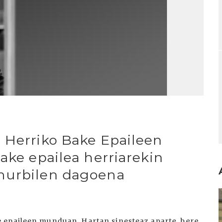
 Herriko Bake Epaileen
ake epailea herriarekin
hurbilen dagoena
I
 epaileen munduan. Hartan sinesteaz aparte, bere