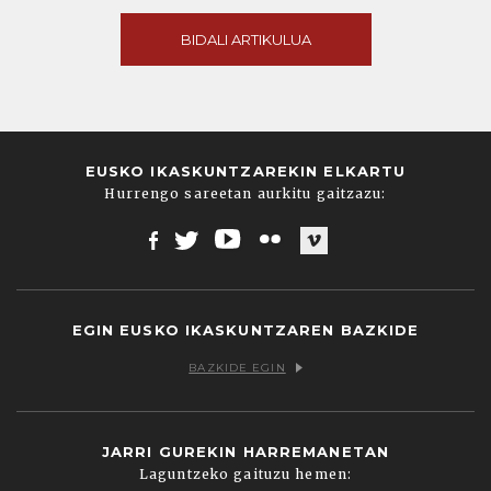
BIDALI ARTIKULUA
EUSKO IKASKUNTZAREKIN ELKARTU
Hurrengo sareetan aurkitu gaitzazu:
Facebook
Twitter
Youtube
Flickr
Vimeo
EGIN EUSKO IKASKUNTZAREN BAZKIDE
BAZKIDE EGIN
JARRI GUREKIN HARREMANETAN
Laguntzeko gaituzu hemen: