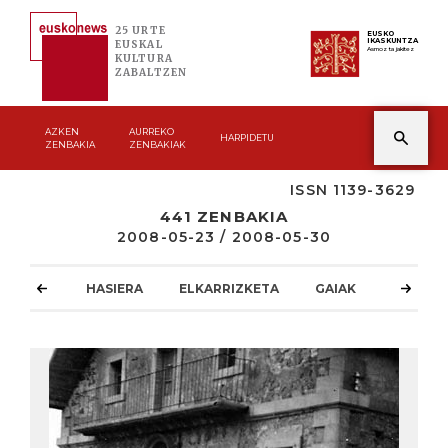
25 URTE
EUSKO
IKASKUNTZA
EUSKAL
Asmoz ta jakitez
KULTURA
ZABALTZEN
AZKEN
AURREKO
HARPIDETU
ZENBAKIA
ZENBAKIAK
ISSN 1139-3629
441 ZENBAKIA
2008-05-23 / 2008-05-30
HASIERA
ELKARRIZKETA
GAIAK
ATZOKO