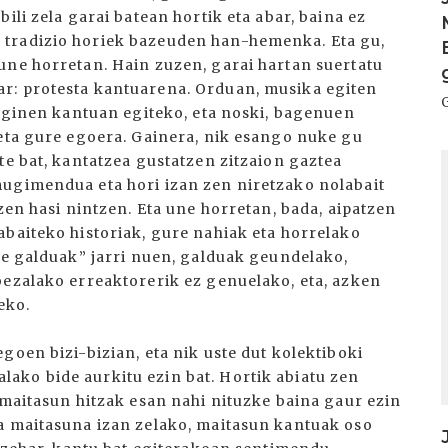
ili zela garai batean hortik eta abar, baina ez
 tradizio horiek bazeuden han-hemenka. Eta gu,
une horretan. Hain zuzen, garai hartan suertatu
r: protesta kantuarena. Orduan, musika egiten
u ginen kantuan egiteko, eta noski, bagenuen
 eta gure egoera. Gainera, nik esango nuke gu
te bat, kantatzea gustatzen zitzaion gaztea
I
mugimendua eta hori izan zen niretzako nolabait
zen hasi nintzen. Eta une horretan, bada, aipatzen
abaiteko historiak, gure nahiak eta horrelako
de galduak” jarri nuen, galduak geundelako,
bezalako erreaktorerik ez genuelako, eta, azken
eko.
goen bizi-bizian, eta nik uste dut kolektiboki
ako bide aurkitu ezin bat. Hortik abiatu zen
 maitasun hitzak esan nahi nituzke baina gaur ezin
a maitasuna izan zelako, maitasun kantuak oso