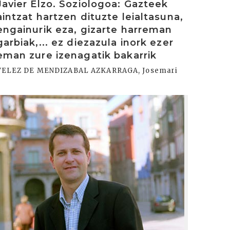
Javier Elzo. Soziologoa: Gazteek
aintzat hartzen dituzte leialtasuna,
engainurik eza, gizarte harreman
garbiak,... ez diezazula inork ezer
eman zure izenagatik bakarrik
VELEZ DE MENDIZABAL AZKARRAGA, Josemari
rakurri