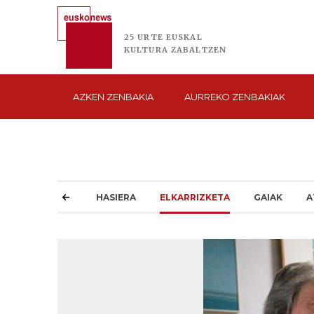
25 URTE
EUSKAL
KULTURA
ZABALTZEN
AZKEN
ZENBAKIA
AURREKO
ZENBAKIAK
HASIERA
ELKARRIZKETA
GAIAK
A