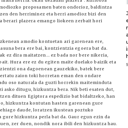
 maita herria. Ukan dezadan plazera”. Kuriosoa
, amodiozko proposamen baten ondorioz, baldintza
rtzen den herriminez eta herri amodioz bizi den
ta berari plazera emango liokeen zerbait hori
 azkenean amodio kontuetan ari garenean ere,
asuna bera ere bai, kontzientzia egoera bat da.
 ez dira maitatzen... ez bada nor bere nikeria,
bait. Hura ere ez du egiten maite duelako baizik eta
tzientzi ona dagoenean gauzekiko, batek bere
ertatu zaion toki horretan eman den ondare
adu oso naturala da guzti horrekin maiteminduta
zi asko ditugu, hizkuntza bera. Nik beti esaten dut,
tzen dituen Egiptora espedizio bat bidaltzeko, han
ero, hizkuntza kontutan hasten garenean gure
gehiago daude, loratzen ikustean poztuko
ta gure hizkuntza perla bat da. Gaur egun ezin da
uen, zer duen, nondik nora ibili den hizkuntza hau.