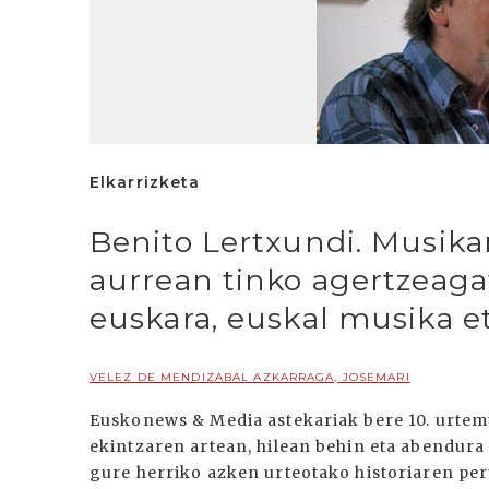
Elkarrizketa
Benito Lertxundi. Musik
aurrean tinko agertzeagat
euskara, euskal musika et
VELEZ DE MENDIZABAL AZKARRAGA, JOSEMARI
Euskonews & Media astekariak bere 10. urtemu
ekintzaren artean, hilean behin eta abendura 
gure herriko azken urteotako historiaren per