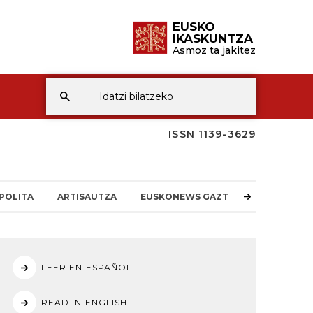
EUSKO
IKASKUNTZA
Asmoz ta jakitez
ISSN 1139-3629
POLITA
ARTISAUTZA
EUSKONEWS GAZTEA
LEER EN ESPAÑOL
READ IN ENGLISH