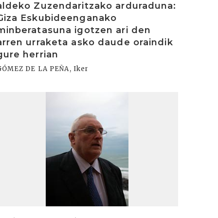
aldeko Zuzendaritzako arduraduna:
Giza Eskubideenganako
minberatasuna igotzen ari den
arren urraketa asko daude oraindik
gure herrian
GÓMEZ DE LA PEÑA, Iker
rakurri