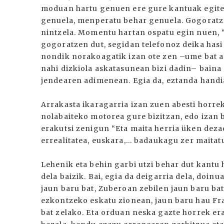
moduan hartu genuen ere gure kantuak egiten 
genuela, menperatu behar genuela. Gogoratze
nintzela. Momentu hartan ospatu egin nuen, “k
gogoratzen dut, segidan telefonoz deika hasi n
nondik norakoagatik izan ote zen –ume bat ag
nahi dizkiola askatasunean bizi dadin– baina
jendearen adimenean. Egia da, eztanda handia
Arrakasta ikaragarria izan zuen abesti horre
nolabaiteko motorea gure bizitzan, edo izan 
erakutsi zenigun “Eta maita herria üken dezad
errealitatea, euskara,... badaukagu zer maitatu
Lehenik eta behin garbi utzi behar dut kantu 
dela baizik. Bai, egia da deigarria dela, doinu
jaun baru bat, Zuberoan zebilen jaun baru bat
ezkontzeko eskatu zionean, jaun baru hau Fra
bat zelako. Eta orduan neska gazte horrek er