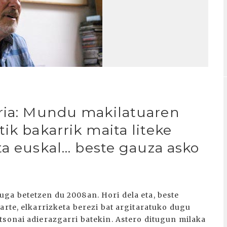
aria: Mundu makilatuaren
ik bakarrik maita liteke
a euskal... beste gauza asko
ga betetzen du 2008an. Hori dela eta, beste
arte, elkarrizketa berezi bat argitaratuko dugu
tsonai adierazgarri batekin. Astero ditugun milaka