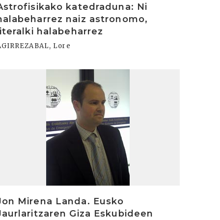
Astrofisikako katedraduna: Ni
halabeharrez naiz astronomo,
literalki halabeharrez
AGIRREZABAL, Lore
rakurri
Jon Mirena Landa. Eusko
Jaurlaritzaren Giza Eskubideen