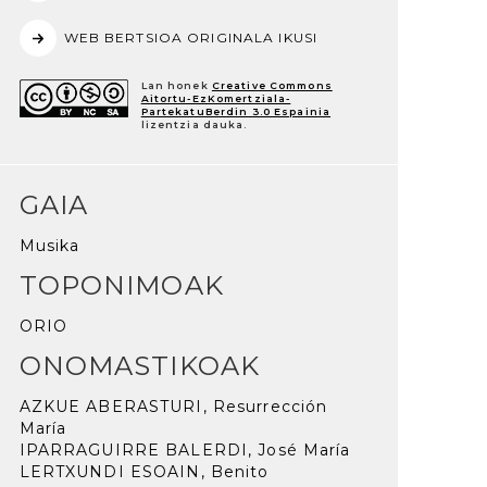
WEB BERTSIOA ORIGINALA IKUSI
Lan honek
Creative Commons
Aitortu-EzKomertziala-
PartekatuBerdin 3.0 Espainia
lizentzia dauka.
GAIA
Musika
TOPONIMOAK
ORIO
ONOMASTIKOAK
AZKUE ABERASTURI, Resurrección
María
IPARRAGUIRRE BALERDI, José María
LERTXUNDI ESOAIN, Benito