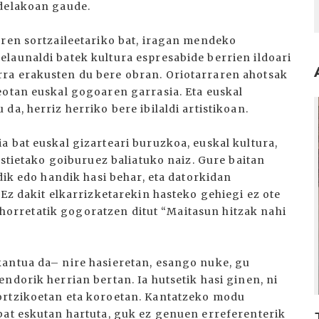
 delakoan gaude.
aren sortzaileetariko bat, iragan mendeko
launaldi batek kultura espresabide berrien ildoari
ra erakusten du bere obran. Oriotarraren ahotsak
eotan euskal gogoaren garrasia. Eta euskal
I
a, herriz herriko bere ibilaldi artistikoan.
 bat euskal gizarteari buruzkoa, euskal kultura,
estietako goiburuez baliatuko naiz. Gure baitan
dik edo handik hasi behar, eta datorkidan
 Ez dakit elkarrizketarekin hasteko gehiegi ez ote
ti horretatik gogoratzen ditut “Maitasun hitzak nahi
kantua da– nire hasieretan, esango nuke, gu
ndorik herrian bertan. Ia hutsetik hasi ginen, ni
ortzikoetan eta koroetan. Kantatzeko modu
bat eskutan hartuta, guk ez genuen erreferenterik