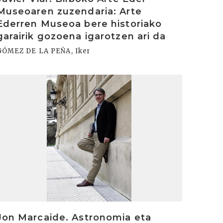
Museoaren zuzendaria: Arte
Ederren Museoa bere historiako
garairik gozoena igarotzen ari da
GÓMEZ DE LA PEÑA, Iker
rakurri
Jon Marcaide. Astronomia eta