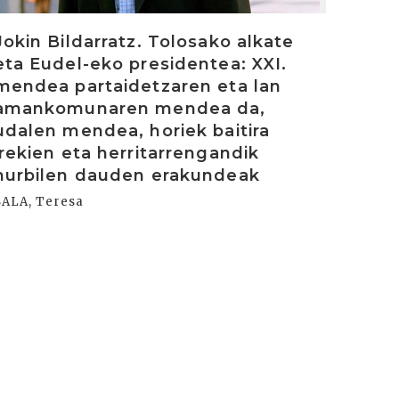
Jokin Bildarratz. Tolosako alkate
eta Eudel-eko presidentea: XXI.
mendea partaidetzaren eta lan
amankomunaren mendea da,
udalen mendea, horiek baitira
irekien eta herritarrengandik
hurbilen dauden erakundeak
SALA, Teresa