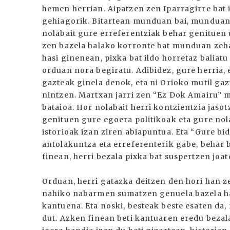
hemen herrian. Aipatzen zen Iparragirre bat ib
gehiagorik. Bitartean munduan bai, munduan
nolabait gure erreferentziak behar genituen 
zen bazela halako korronte bat munduan zeha
hasi ginenean, pixka bat ildo horretaz baliat
orduan nora begiratu. Adibidez, gure herria,
gazteak ginela denok, eta ni Orioko mutil gaz
nintzen. Martxan jarri zen “Ez Dok Amairu” 
bataioa. Hor nolabait herri kontzientzia jasot
genituen gure egoera politikoak eta gure nol
istorioak izan ziren abiapuntua. Eta “Gure bi
antolakuntza eta erreferenterik gabe, behar 
finean, herri bezala pixka bat suspertzen joat
Orduan, herri gatazka deitzen den hori han ze
nahiko nabarmen sumatzen genuela bazela hal
kantuena. Eta noski, besteak beste esaten da,
dut. Azken finean beti kantuaren eredu bezal