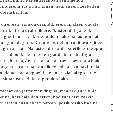
n zehar, kantu bat egiterakoan sentimendu
ontuarena eta gu ari ginen, hain zuzen, zerbaiten
rotesta kantua.
u direnean, egia da oraindik ere, sumatzen dudala,
durik direla oraindik ere. Ikusten dut gauzak
eta guzti horrek ekartzen du halako nahasmen bat,
I
in egina dagoen. Niri une honetan iruditzen zait ez
agun arazoa. Nahasten dira alde batetik kontzeptu
 Orain demokrazian omen gaude baina badugu
 batu, hau da, demokrazia eta arazo nazionala biak
dago eta arazo nazionalik ez, edo arazo nazionala
n, demokrazia egiazki, demokrazia balego, arazo
a eskuartean edukiko genukeelako.
raesanean jarraitzen dugula, izan ere gure bide
ina, hori hala den arren, badirudi ezin zarela
” esaten duzu abesti batean, pozik biziko bazina