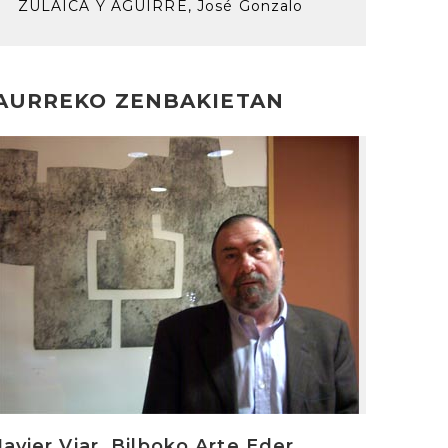
ZULAICA Y AGUIRRE, José Gonzalo
AURREKO ZENBAKIETAN
rakurri
Javier Viar. Bilboko Arte Eder