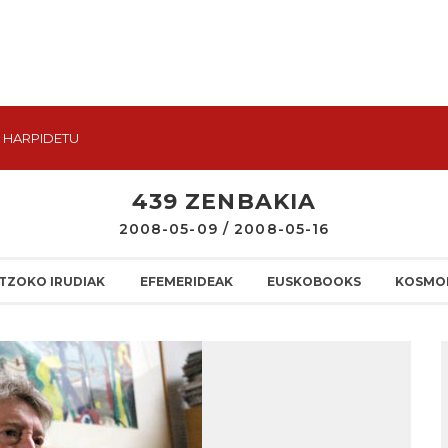
HARPIDETU
439 ZENBAKIA
2008-05-09 / 2008-05-16
TZOKO IRUDIAK
EFEMERIDEAK
EUSKOBOOKS
KOSMO