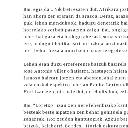
Bai, egia da... Nik beti esaten dut, Afrikara j
han ahora zer eraman da arazoa. Beraz, arazo
guk, lehen mundukook, badugu denetarik bain
horrelako zerbait pasatzen zaigu. Bai, ongi g
herri bat gara eta badugu aberastasuna sortz
ere, badugu identitateari buruzkoa, auzi nazio
hori behar bezala onartzean haserre egoteko
Lehen esan duzu erreferente batzuk bazirela 
Jose Antonio Villar oñatiarra, hastapen haieta
famoso haietan jotzen eta abesten, ahal zuen
zela euskal espektro berrian Benito Lertxundi
Hori izan zen, nik uste dut, errebultsiboa, ezt
Bai, “Loretxo” izan zen nere lehenbiziko kant
besteak beste aipatzen zen behar genituela gu
zaharrak. Hor zeuden kantutegiak, Azkue bat, 
batzuk, Salaberri, Bordes... Horiek eskuratze