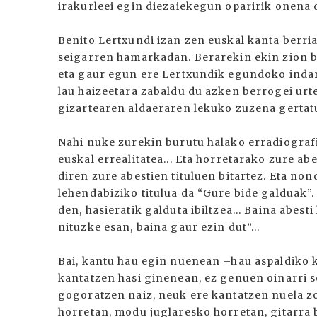
irakurleei egin diezaiekegun oparirik onena
Benito Lertxundi izan zen euskal kanta berri
seigarren hamarkadan. Berarekin ekin zion be
eta gaur egun ere Lertxundik egundoko indar
lau haizeetara zabaldu du azken berrogei urt
gizartearen aldaeraren lekuko zuzena gertatu d
Nahi nuke zurekin burutu halako erradiografia
euskal errealitatea... Eta horretarako zure ab
diren zure abestien tituluen bitartez. Eta non
lehendabiziko titulua da “Gure bide galduak”.
den, hasieratik galduta ibiltzea... Baina abes
nituzke esan, baina gaur ezin dut”...
Bai, kantu hau egin nuenean –hau aspaldiko 
kantatzen hasi ginenean, ez genuen oinarri se
gogoratzen naiz, neuk ere kantatzen nuela z
horretan, modu juglaresko horretan, gitarra 