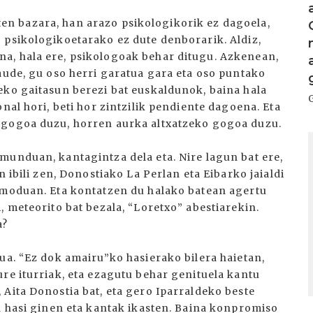
oaten bazara, han arazo psikologikorik ez dagoela,
 psikologikoetarako ez dute denborarik. Aldiz,
a, hala ere, psikologoak behar ditugu. Azkenean,
aude, gu oso herri garatua gara eta oso puntako
eko gaitasun berezi bat euskaldunok, baina hala
nal hori, beti hor zintzilik pendiente dagoena. Eta
 gogoa duzu, horren aurka altxatzeko gogoa duzu.
I
munduan, kantagintza dela eta. Nire lagun bat ere,
n ibili zen, Donostiako La Perlan eta Eibarko jaialdi
 moduan. Eta kontatzen du halako batean agertu
, meteorito bat bezala, “Loretxo” abestiarekin.
a?
ua. “Ez dok amairu”ko hasierako bilera haietan,
re iturriak, eta ezagutu behar genituela kantu
Aita Donostia bat, eta gero Iparraldeko beste
n hasi ginen eta kantak ikasten. Baina konpromiso