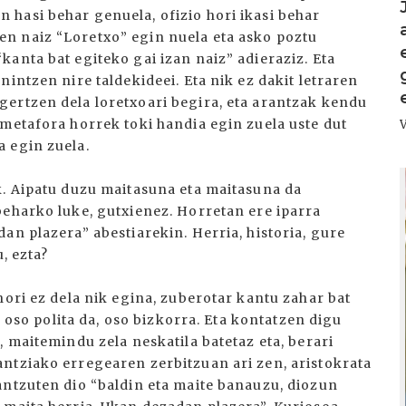
hasi behar genuela, ofizio hori ikasi behar
n naiz “Loretxo” egin nuela eta asko poztu
anta bat egiteko gai izan naiz” adieraziz. Eta
intzen nire taldekideei. Eta nik ez dakit letraren
ertzen dela loretxoari begira, eta arantzak kendu
 metafora horrek toki handia egin zuela uste dut
 egin zuela.
I
k. Aipatu duzu maitasuna eta maitasuna da
beharko luke, gutxienez. Horretan ere iparra
an plazera” abestiarekin. Herria, historia, gure
, ezta?
hori ez dela nik egina, zuberotar kantu zahar bat
a oso polita da, oso bizkorra. Eta kontatzen digu
, maitemindu zela neskatila batetaz eta, berari
ntziako erregearen zerbitzuan ari zen, aristokrata
antzuten dio “baldin eta maite banauzu, diozun