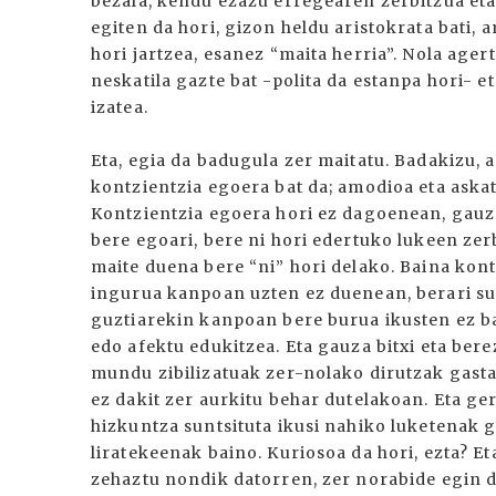
bezala, kendu ezazu erregearen zerbitzua eta
egiten da hori, gizon heldu aristokrata bati
hori jartzea, esanez “maita herria”. Nola age
neskatila gazte bat -polita da estanpa hori- e
izatea.
Eta, egia da badugula zer maitatu. Badakizu,
kontzientzia egoera bat da; amodioa eta askat
Kontzientzia egoera hori ez dagoenean, gauzak
bere egoari, bere ni hori edertuko lukeen zer
maite duena bere “ni” hori delako. Baina kon
ingurua kanpoan uzten ez duenean, berari su
guztiarekin kanpoan bere burua ikusten ez b
edo afektu edukitzea. Eta gauza bitxi eta bere
mundu zibilizatuak zer-nolako dirutzak gasta
ez dakit zer aurkitu behar dutelakoan. Eta g
hizkuntza suntsituta ikusi nahiko luketenak 
liratekeenak baino. Kuriosoa da hori, ezta? E
zehaztu nondik datorren, zer norabide egin d