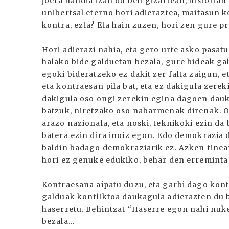
joera handia izan du beti gizartean, historia
unibertsal eterno hori adieraztea, maitasun k
kontra, ezta? Eta hain zuzen, hori zen gure p
Hori adierazi nahia, eta gero urte asko pasat
halako bide galduetan bezala, gure bideak gal
egoki bideratzeko ez dakit zer falta zaigun, 
eta kontraesan pila bat, eta ez dakigula zerek
dakigula oso ongi zerekin egina dagoen dauk
batzuk, niretzako oso nabarmenak direnak.
arazo nazionala, eta noski, teknikoki ezin da
batera ezin dira inoiz egon. Edo demokrazia 
baldin badago demokraziarik ez. Azken finea
hori ez genuke edukiko, behar den erremint
Kontraesana aipatu duzu, eta garbi dago kont
galduak konfliktoa daukagula adierazten du ba
haserretu. Behintzat “Haserre egon nahi nuke
bezala...