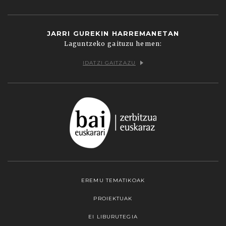
JARRI GUREKIN HARREMANETAN
Laguntzeko gaituzu hemen:
IDATZI GAITZAZU
EREMU TEMATIKOAK
PROIEKTUAK
EI LIBURUTEGIA