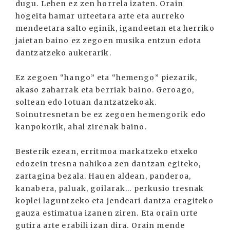
dugu. Lehen ez zen horrela izaten. Orain
hogeita hamar urteetara arte eta aurreko
mendeetara salto eginik, igandeetan eta herriko
jaietan baino ez zegoen musika entzun edota
dantzatzeko aukerarik.
Ez zegoen “hango” eta “hemengo” piezarik,
akaso zaharrak eta berriak baino. Geroago,
soltean edo lotuan dantzatzekoak.
Soinutresnetan be ez zegoen hemengorik edo
kanpokorik, ahal zirenak baino.
Besterik ezean, erritmoa markatzeko etxeko
edozein tresna nahikoa zen dantzan egiteko,
zartagina bezala. Hauen aldean, panderoa,
kanabera, paluak, goilarak... perkusio tresnak
koplei laguntzeko eta jendeari dantza eragiteko
gauza estimatua izanen ziren. Eta orain urte
gutira arte erabili izan dira. Orain mende