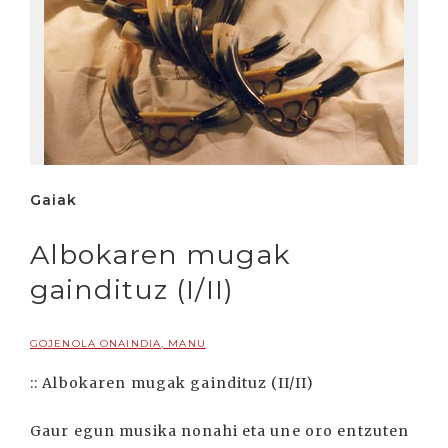
Gaiak
Albokaren mugak
gaindituz (I/II)
GOJENOLA ONAINDIA, MANU
:: Albokaren mugak gaindituz (II/II)
Gaur egun musika nonahi eta une oro entzuten