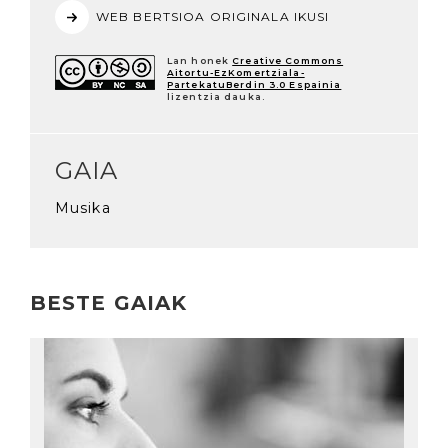
WEB BERTSIOA ORIGINALA IKUSI
Lan honek
Creative Commons
Aitortu-EzKomertziala-
PartekatuBerdin 3.0 Espainia
lizentzia dauka.
GAIA
Musika
BESTE GAIAK
Irakurri