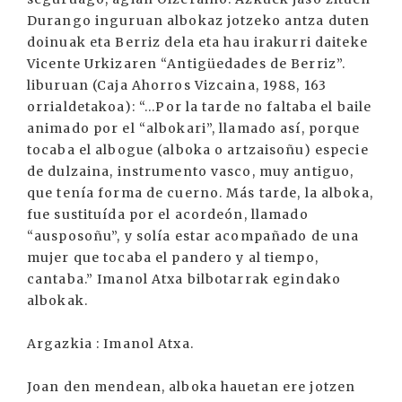
Durango inguruan albokaz jotzeko antza duten
doinuak eta Berriz dela eta hau irakurri daiteke
Vicente Urkizaren “Antigüedades de Berriz”.
liburuan (Caja Ahorros Vizcaina, 1988, 163
orrialdetakoa): “...Por la tarde no faltaba el baile
animado por el “albokari”, llamado así, porque
tocaba el albogue (alboka o artzaisoñu) especie
de dulzaina, instrumento vasco, muy antiguo,
que tenía forma de cuerno. Más tarde, la alboka,
fue sustituída por el acordeón, llamado
“ausposoñu”, y solía estar acompañado de una
mujer que tocaba el pandero y al tiempo,
cantaba.” Imanol Atxa bilbotarrak egindako
albokak.
Argazkia : Imanol Atxa.
Joan den mendean, alboka hauetan ere jotzen