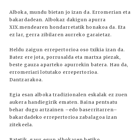
Alboka, mundu bietan jo izan da. Erromerian eta
bakardadean. Albokaz dakigun apurra
XIX.mendearen hondarretatik honakoa da. Eta
ez lar, gerra zibilaren aurreko garaietaz.
Heldu zaigun errepertorioa oso txikia izan da.
Batez ere jota, porrusalda eta martxa piezak,
beste gauza aparteko apurrekin batera. Hau da,
erromeriari lotutako errepertorioa.
Dantzarakoa.
Egia esan alboka tradizionalen eskalak ez zuen
aukera handiegirik ematen. Baina pentsatu
behar dugu artzainen –edo baserritarren–
bakardadeko errepertorioa zabalagoa izan
zitekeela.
Batetik, gaur egun albokaren betiko