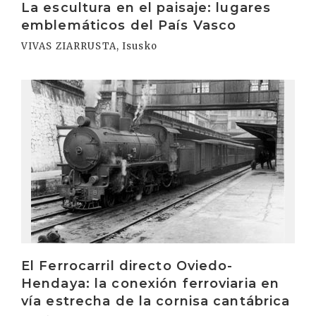
La escultura en el paisaje: lugares
emblemáticos del País Vasco
VIVAS ZIARRUSTA, Isusko
Irakurri
El Ferrocarril directo Oviedo-
Hendaya: la conexión ferroviaria en
vía estrecha de la cornisa cantábrica