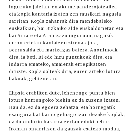
inguruko jaietan, emakume panderojotzailea
eta kopla kantaria izaten zen musikari nagusia
sarritan. Kopla zaharrak dira mendebaleko
euskalkian, bai Bizkaiko alde euskaldunetan eta
bai Arrate eta Arantzazu inguruan, nagusiki
erromerietan kantatzen zirenak jota,
porrusalda eta martxagaz batera. Anonimoak
dira, ia beti. Bi edo hiru puntukoak dira, eta
indarra emateko, amaierak errepikatzen
dituzte. Kopla solteak dira, euren arteko lotura
bakoak, gehienetan.
Elipsia erabilten dute, lehenengo puntu bien
lotura hurrengoko biekin ez da zuzena izaten.
Hau da, ez da egoera zehatza, eta horregatik
esangura bat baino gehiago izan dezake koplak,
ez du ondorio bakarra zertan eduki behar.
Ironian oinarritzen da gauzak esateko modua,