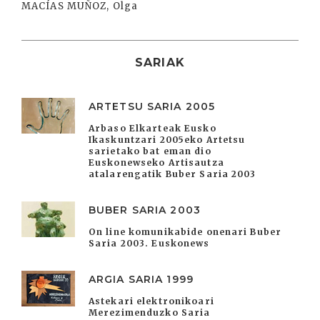
MACÍAS MUÑOZ, Olga
SARIAK
ARTETSU SARIA 2005
Arbaso Elkarteak Eusko
Ikaskuntzari 2005eko Artetsu
sarietako bat eman dio
Euskonewseko Artisautza
atalarengatik Buber Saria 2003
BUBER SARIA 2003
On line komunikabide onenari Buber
Saria 2003. Euskonews
ARGIA SARIA 1999
Astekari elektronikoari
Merezimenduzko Saria