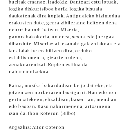
bueltak emanaz, iradokiz. Dantzari estu lotuak,
logika diskurtsiboa barik, logika bisuala
daukatenak dira koplak. Antigualeko bizimodua
erakusten dute, gerra zibileraino heltzen dena
neurri haundi batean. Miseria,
ganorabakokeria, umorea, sexua edo juergaz
dihardute. Miseriaz at, esanahi galazotakoak eta
lar alaiak be erabiltzen dira, orduko
establishmenta, gizarte ordena,
zenakoarentzat. Koplen estiloa da
nabarmentzekoa.
Baina, musika bakardadean be jo daiteke, eta
jotzen zen norberaren lasaigarri. Hau edonon
gerta zitekeen, elizaldean, baserrian, mendian
edo basoan. Kasu nabarmenena, artzainena
izan da. Ibon Koteron (Bilbo).
Argazkia: Aitor Coterón