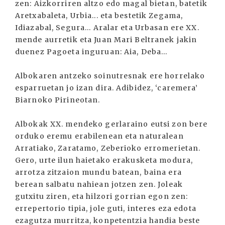
zen: Aizkorriren altzo edo magal bietan, batetik
Aretxabaleta, Urbia... eta bestetik Zegama,
Idiazabal, Segura... Aralar eta Urbasan ere XX.
mende aurretik eta Juan Mari Beltranek jakin
duenez Pagoeta inguruan: Aia, Deba...
Albokaren antzeko soinutresnak ere horrelako
esparruetan jo izan dira. Adibidez, ‘caremera’
Biarnoko Pirineotan.
Albokak XX. mendeko gerlaraino eutsi zon bere
orduko eremu erabilenean eta naturalean
Arratiako, Zaratamo, Zeberioko erromerietan.
Gero, urte ilun haietako erakusketa modura,
arrotza zitzaion mundu batean, baina era
berean salbatu nahiean jotzen zen. Joleak
gutxitu ziren, eta hilzori gorrian egon zen:
errepertorio tipia, jole guti, interes eza edota
ezagutza murritza, konpetentzia handia beste