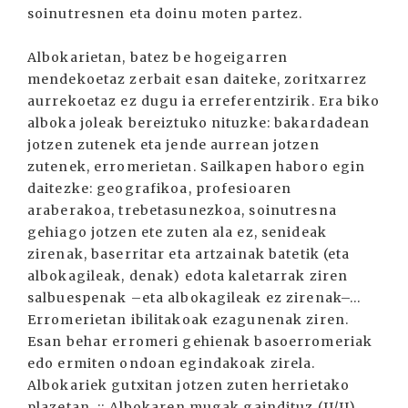
soinutresnen eta doinu moten partez.
Albokarietan, batez be hogeigarren
mendekoetaz zerbait esan daiteke, zoritxarrez
aurrekoetaz ez dugu ia erreferentzirik. Era biko
alboka joleak bereiztuko nituzke: bakardadean
jotzen zutenek eta jende aurrean jotzen
zutenek, erromerietan. Sailkapen haboro egin
daitezke: geografikoa, profesioaren
araberakoa, trebetasunezkoa, soinutresna
gehiago jotzen ete zuten ala ez, senideak
zirenak, baserritar eta artzainak batetik (eta
albokagileak, denak) edota kaletarrak ziren
salbuespenak –eta albokagileak ez zirenak–...
Erromerietan ibilitakoak ezagunenak ziren.
Esan behar erromeri gehienak basoerromeriak
edo ermiten ondoan egindakoak zirela.
Albokariek gutxitan jotzen zuten herrietako
plazetan. :: Albokaren mugak gaindituz (II/II)