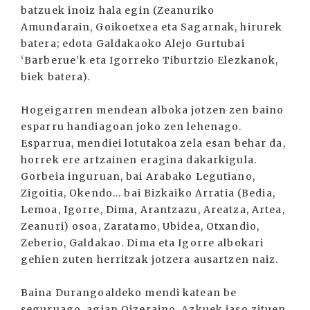
batzuek inoiz hala egin (Zeanuriko
Amundarain, Goikoetxea eta Sagarnak, hirurek
batera; edota Galdakaoko Alejo Gurtubai
‘Barberue’k eta Igorreko Tiburtzio Elezkanok,
biek batera).
Hogeigarren mendean alboka jotzen zen baino
esparru handiagoan joko zen lehenago.
Esparrua, mendiei lotutakoa zela esan behar da,
horrek ere artzainen eragina dakarkigula.
Gorbeia inguruan, bai Arabako Legutiano,
Zigoitia, Okendo... bai Bizkaiko Arratia (Bedia,
Lemoa, Igorre, Dima, Arantzazu, Areatza, Artea,
Zeanuri) osoa, Zaratamo, Ubidea, Otxandio,
Zeberio, Galdakao. Dima eta Igorre albokari
gehien zuten herritzak jotzera ausartzen naiz.
Baina Durangoaldeko mendi katean be
seguruago, agian Oizeraino. Azkuek jaso zituen