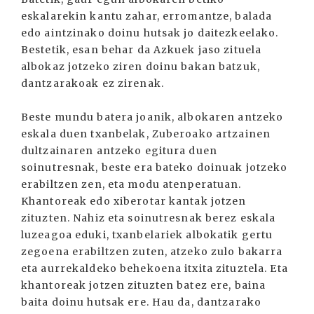
eskalarekin kantu zahar, erromantze, balada
edo aintzinako doinu hutsak jo daitezkeelako.
Bestetik, esan behar da Azkuek jaso zituela
albokaz jotzeko ziren doinu bakan batzuk,
dantzarakoak ez zirenak.
Beste mundu batera joanik, albokaren antzeko
eskala duen txanbelak, Zuberoako artzainen
dultzainaren antzeko egitura duen
soinutresnak, beste era bateko doinuak jotzeko
erabiltzen zen, eta modu atenperatuan.
Khantoreak edo xiberotar kantak jotzen
zituzten. Nahiz eta soinutresnak berez eskala
luzeagoa eduki, txanbelariek albokatik gertu
zegoena erabiltzen zuten, atzeko zulo bakarra
eta aurrekaldeko behekoena itxita zituztela. Eta
khantoreak jotzen zituzten batez ere, baina
baita doinu hutsak ere. Hau da, dantzarako