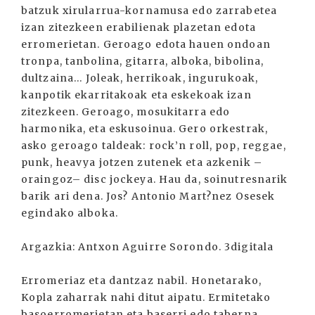
batzuk xirularrua-kornamusa edo zarrabetea
izan zitezkeen erabilienak plazetan edota
erromerietan. Geroago edota hauen ondoan
tronpa, tanbolina, gitarra, alboka, bibolina,
dultzaina... Joleak, herrikoak, ingurukoak,
kanpotik ekarritakoak eta eskekoak izan
zitezkeen. Geroago, mosukitarra edo
harmonika, eta eskusoinua. Gero orkestrak,
asko geroago taldeak: rock’n roll, pop, reggae,
punk, heavya jotzen zutenek eta azkenik –
oraingoz– disc jockeya. Hau da, soinutresnarik
barik ari dena. Jos? Antonio Mart?nez Osesek
egindako alboka.
Argazkia: Antxon Aguirre Sorondo. 3digitala
Erromeriaz eta dantzaz nabil. Honetarako,
Kopla zaharrak nahi ditut aipatu. Ermitetako
basoerromerietan eta baserri edo taberna