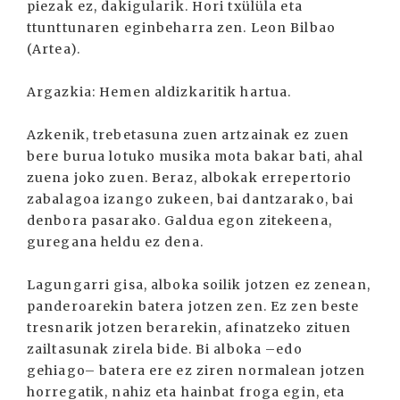
piezak ez, dakigularik. Hori txülüla eta
ttunttunaren eginbeharra zen. Leon Bilbao
(Artea).
Argazkia: Hemen aldizkaritik hartua.
Azkenik, trebetasuna zuen artzainak ez zuen
bere burua lotuko musika mota bakar bati, ahal
zuena joko zuen. Beraz, albokak errepertorio
zabalagoa izango zukeen, bai dantzarako, bai
denbora pasarako. Galdua egon zitekeena,
guregana heldu ez dena.
Lagungarri gisa, alboka soilik jotzen ez zenean,
panderoarekin batera jotzen zen. Ez zen beste
tresnarik jotzen berarekin, afinatzeko zituen
zailtasunak zirela bide. Bi alboka –edo
gehiago– batera ere ez ziren normalean jotzen
horregatik, nahiz eta hainbat froga egin, eta