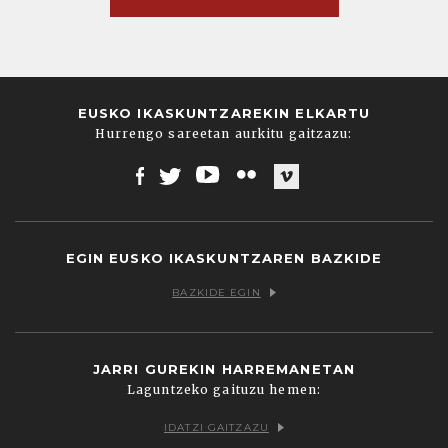
EUSKO IKASKUNTZAREKIN ELKARTU
Hurrengo sareetan aurkitu gaitzazu:
Facebook
Twitter
Youtube
Flickr
Vimeo
EGIN EUSKO IKASKUNTZAREN BAZKIDE
BAZKIDE EGIN
JARRI GUREKIN HARREMANETAN
Laguntzeko gaituzu hemen:
IDATZI GAITZAZU