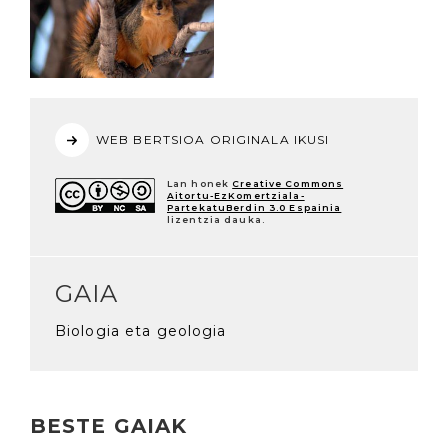
WEB BERTSIOA ORIGINALA IKUSI
Lan honek
Creative Commons
Aitortu-EzKomertziala-
PartekatuBerdin 3.0 Espainia
lizentzia dauka.
GAIA
Biologia eta geologia
BESTE GAIAK