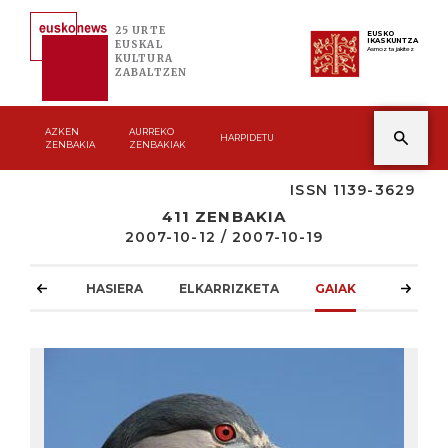
25 URTE
EUSKO
IKASKUNTZA
EUSKAL
Asmoz ta jakitez
KULTURA
ZABALTZEN
AZKEN
AURREKO
HARPIDETU
ZENBAKIA
ZENBAKIAK
ISSN 1139-3629
411 ZENBAKIA
2007-10-12 / 2007-10-19
HASIERA
ELKARRIZKETA
GAIAK
ATZOKO