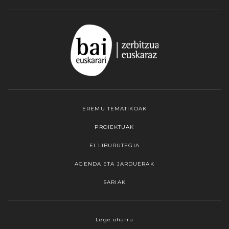
EREMU TEMATIKOAK
PROIEKTUAK
EI LIBURUTEGIA
AGENDA ETA JARDUERAK
SARIAK
Webgune honek cookieak erabiltzen ditu,
Lege oharra