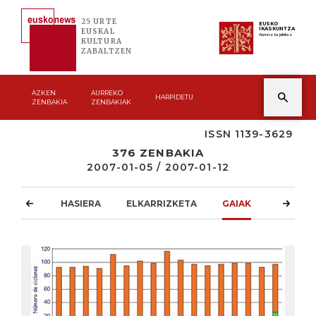
25 URTE
EUSKO
IKASKUNTZA
EUSKAL
Asmoz ta jakitez
KULTURA
ZABALTZEN
AZKEN
AURREKO
HARPIDETU
ZENBAKIA
ZENBAKIAK
ISSN 1139-3629
376 ZENBAKIA
2007-01-05 / 2007-01-12
HASIERA
ELKARRIZKETA
GAIAK
ATZOKO