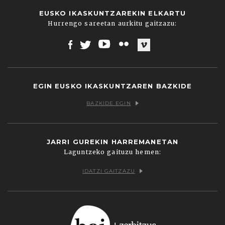
EUSKO IKASKUNTZAREKIN ELKARTU
Hurrengo sareetan aurkitu gaitzazu:
Facebook
Twitter
Youtube
Flickr
Vimeo
EGIN EUSKO IKASKUNTZAREN BAZKIDE
BAZKIDE EGIN
JARRI GUREKIN HARREMANETAN
Laguntzeko gaituzu hemen:
IDATZI GAITZAZU