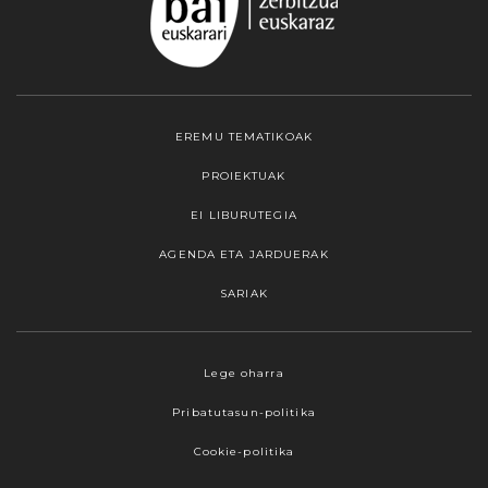
EREMU TEMATIKOAK
PROIEKTUAK
EI LIBURUTEGIA
AGENDA ETA JARDUERAK
SARIAK
Webgune honek cookieak erabiltzen ditu,
Lege oharra
propioak zein hirugarrenenak. Hautatu
Pribatutasun-politika
nabigatzeko nahiago duzun cookie aukera.
Guztiz desaktibatzea ere hauta dezakezu.
Cookie-politika
Cookie batzuk blokeatu nahi badituzu, egin klik