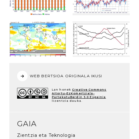
WEB BERTSIOA ORIGINALA IKUSI
Lan honek
Creative Commons
Aitortu-EzKomertziala-
PartekatuBerdin 3.0 Espainia
lizentzia dauka.
GAIA
Zientzia eta Teknologia