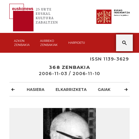
25 URTE
EUSKO
IKASKUNTZA
EUSKAL
Asmoz ta jakitez
KULTURA
ZABALTZEN
AZKEN
AURREKO
HARPIDETU
ZENBAKIA
ZENBAKIAK
ISSN 1139-3629
368 ZENBAKIA
2006-11-03 / 2006-11-10
HASIERA
ELKARRIZKETA
GAIAK
ATZOKO