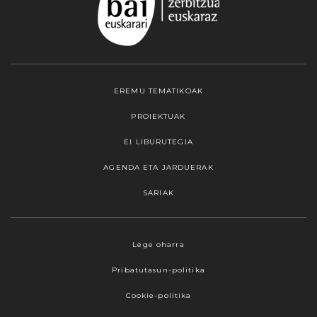
EREMU TEMATIKOAK
PROIEKTUAK
EI LIBURUTEGIA
AGENDA ETA JARDUERAK
SARIAK
Webgune honek cookieak erabiltzen ditu,
Lege oharra
propioak zein hirugarrenenak. Hautatu
Pribatutasun-politika
nabigatzeko nahiago duzun cookie aukera.
Guztiz desaktibatzea ere hauta dezakezu.
Cookie-politika
Cookie batzuk blokeatu nahi badituzu, egin klik