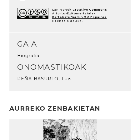
Lan honek
Creative Commons
Aitortu-EzKomertziala-
PartekatuBerdin 3.0 Espainia
lizentzia dauka.
GAIA
Biografia
ONOMASTIKOAK
PEÑA BASURTO, Luis
AURREKO ZENBAKIETAN
Irakurri