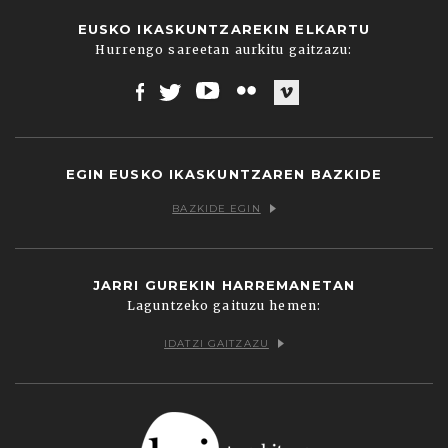
EUSKO IKASKUNTZAREKIN ELKARTU
Hurrengo sareetan aurkitu gaitzazu:
Facebook
Twitter
Youtube
Flickr
Vimeo
EGIN EUSKO IKASKUNTZAREN BAZKIDE
BAZKIDE EGIN
JARRI GUREKIN HARREMANETAN
Laguntzeko gaituzu hemen:
IDATZI GAITZAZU