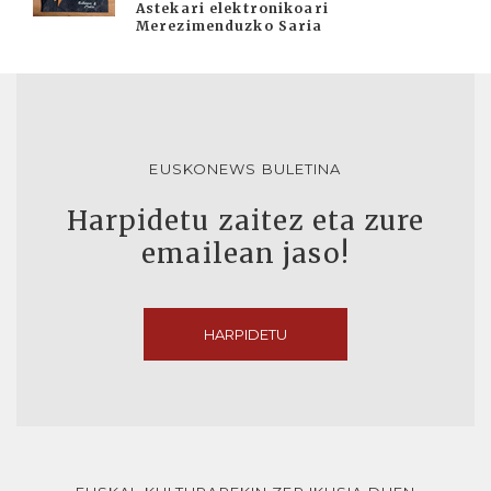
Astekari elektronikoari
Merezimenduzko Saria
EUSKONEWS BULETINA
Harpidetu zaitez eta zure
emailean jaso!
HARPIDETU