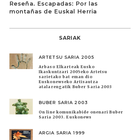
Reseña. Escapadas: Por las
montañas de Euskal Herria
SARIAK
ARTETSU SARIA 2005
Arbaso Elkarteak Eusko
Ikaskuntzari 2005eko Artetsu
sarietako bat eman dio
Euskonewseko Artisautza
atalarengatik Buber Saria 2003
BUBER SARIA 2003
On line komunikabide onenari Buber
Saria 2003. Euskonews
ARGIA SARIA 1999