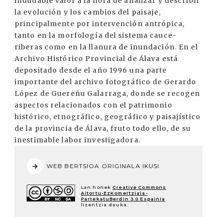
indudable valor a la hora de analizar y describir
la evolución y los cambios del paisaje,
principalmente por intervención antrópica,
tanto en la morfología del sistema cauce-
riberas como en la llanura de inundación. En el
Archivo Histórico Provincial de Álava está
depositado desde el año 1996 una parte
importante del archivo fotográfico de Gerardo
López de Guereñu Galarraga, donde se recogen
aspectos relacionados con el patrimonio
histórico, etnográfico, geográfico y paisajístico
de la provincia de Álava, fruto todo ello, de su
inestimable labor investigadora.
WEB BERTSIOA ORIGINALA IKUSI
Lan honek
Creative Commons
Aitortu-EzKomertziala-
PartekatuBerdin 3.0 Espainia
lizentzia dauka.