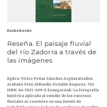
Euskobooks
Reseña. El paisaje fluvial
del río Zadorra a través de
las imágenes
Egilea: Víctor Peñas Sánchez Argitaratzailea:
Arabako Foru Aldundia Orrialde kopurua: 392
ISBN: 84-7821-609-X Ezaugarriak: La fotografía
histórica aplicada al estudio de los entornos
fluviales se convierte en una fuente de