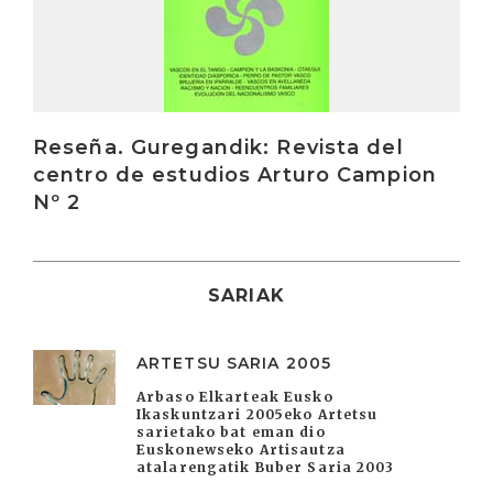
Reseña. Guregandik: Revista del
centro de estudios Arturo Campion
Nº 2
SARIAK
ARTETSU SARIA 2005
Arbaso Elkarteak Eusko
Ikaskuntzari 2005eko Artetsu
sarietako bat eman dio
Euskonewseko Artisautza
atalarengatik Buber Saria 2003