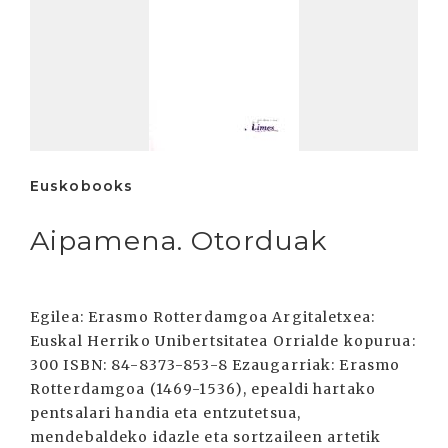
Euskobooks
Aipamena. Otorduak
Egilea: Erasmo Rotterdamgoa Argitaletxea:
Euskal Herriko Unibertsitatea Orrialde kopurua:
300 ISBN: 84-8373-853-8 Ezaugarriak: Erasmo
Rotterdamgoa (1469-1536), epealdi hartako
pentsalari handia eta entzutetsua,
mendebaldeko idazle eta sortzaileen artetik