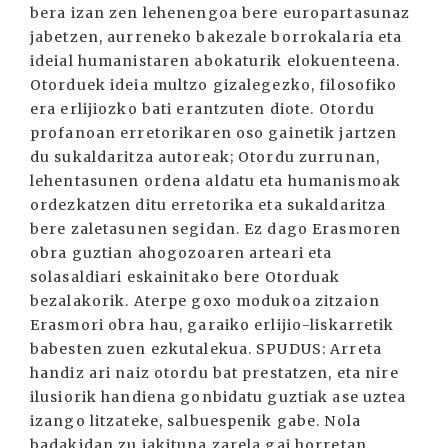
bera izan zen lehenengoa bere europartasunaz
jabetzen, aurreneko bakezale borrokalaria eta
ideial humanistaren abokaturik elokuenteena.
Otorduek ideia multzo gizalegezko, filosofiko
era erlijiozko bati erantzuten diote. Otordu
profanoan erretorikaren oso gainetik jartzen
du sukaldaritza autoreak; Otordu zurrunan,
lehentasunen ordena aldatu eta humanismoak
ordezkatzen ditu erretorika eta sukaldaritza
bere zaletasunen segidan. Ez dago Erasmoren
obra guztian ahogozoaren arteari eta
solasaldiari eskainitako bere Otorduak
bezalakorik. Aterpe goxo modukoa zitzaion
Erasmori obra hau, garaiko erlijio-liskarretik
babesten zuen ezkutalekua. SPUDUS: Arreta
handiz ari naiz otordu bat prestatzen, eta nire
ilusiorik handiena gonbidatu guztiak ase uztea
izango litzateke, salbuespenik gabe. Nola
badakidan zu jakituna zarela gai horretan,