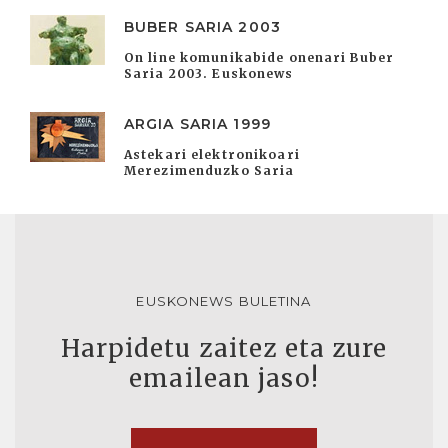
BUBER SARIA 2003
On line komunikabide onenari Buber
Saria 2003. Euskonews
ARGIA SARIA 1999
Astekari elektronikoari
Merezimenduzko Saria
EUSKONEWS BULETINA
Harpidetu zaitez eta zure
emailean jaso!