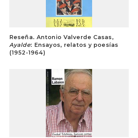
Reseña. Antonio Valverde Casas,
Ayalde
: Ensayos, relatos y poesías
(1952-1964)
Irakurri