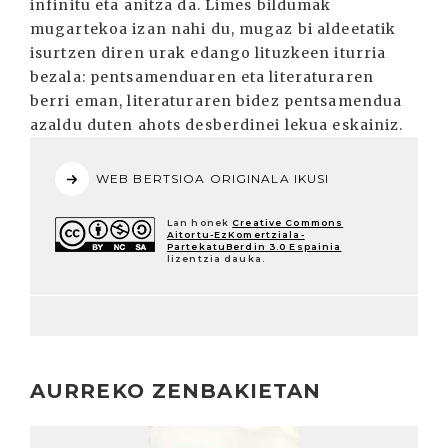
infinitu eta anitza da. Limes bildumak
mugartekoa izan nahi du, mugaz bi aldeetatik
isurtzen diren urak edango lituzkeen iturria
bezala: pentsamenduaren eta literaturaren
berri eman, literaturaren bidez pentsamendua
azaldu duten ahots desberdinei lekua eskainiz.
WEB BERTSIOA ORIGINALA IKUSI
Lan honek
Creative Commons
Aitortu-EzKomertziala-
PartekatuBerdin 3.0 Espainia
lizentzia dauka.
AURREKO ZENBAKIETAN
Irakurri