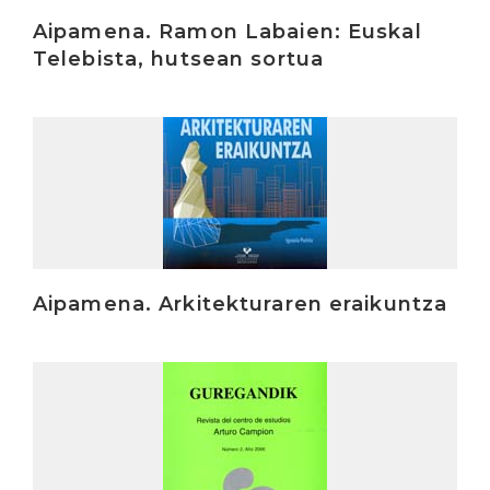
Aipamena. Ramon Labaien: Euskal
Telebista, hutsean sortua
Irakurri
Aipamena. Arkitekturaren eraikuntza
Irakurri