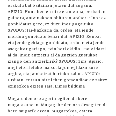
orakulu bat baitzinan jotzen dut zugana.
APIZIO: Hona hemen nire erantzuna, bertsotan
gainera, antzinakoen ohituren arabera: Inor ez
gonbidatuz gero, ez duzu inor gogaituko.
SPUDUS: Jai-bazkaria da, ordea, eta jende
mordoa gonbidatu behar dut. APIZIO: Zenbat
eta jende gehiago gonbidatu, orduan eta jende
asegaitz ugariago, ezin hori ekidin. Inoiz idatzi
al da, inoiz antzeztu al da guztien gustukoa
izango den antzerkirik? SPUDUS: Tira, Apizio,
ongi etorrietako maisu, lagun egidazu zure
argiez, eta jainkotzat hartuko zaitut. APIZIO:
Orduan, entzun nire lehen gomendioa: ez zaitez
ezinezkoa egiten saia. Limes bilduma
Mugatu den oro agortu egiten da bere
mugatasunean. Mugagabe den oro desegiten da
bere mugarik ezean. Mugartekoa, ostera,