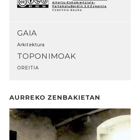
Aitortu-EzKomertziala-
PartekatuBerdin 3.0 Espainia
lizentzia dauka.
GAIA
Arkitektura
TOPONIMOAK
OREITIA
AURREKO ZENBAKIETAN
Irakurri