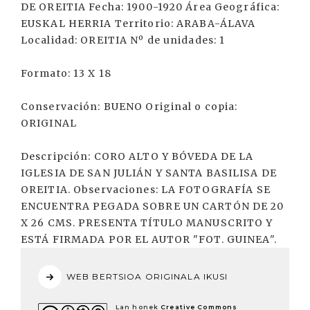
DE OREITIA Fecha: 1900-1920 Área Geográfica:
EUSKAL HERRIA Territorio: ARABA-ÁLAVA
Localidad: OREITIA Nº de unidades: 1
Formato: 13 X 18
Conservación: BUENO Original o copia:
ORIGINAL
Descripción: CORO ALTO Y BÓVEDA DE LA
IGLESIA DE SAN JULIÁN Y SANTA BASILISA DE
OREITIA. Observaciones: LA FOTOGRAFÍA SE
ENCUENTRA PEGADA SOBRE UN CARTÓN DE 20
X 26 CMS. PRESENTA TÍTULO MANUSCRITO Y
ESTÁ FIRMADA POR EL AUTOR "FOT. GUINEA".
WEB BERTSIOA ORIGINALA IKUSI
Lan honek
Creative Commons