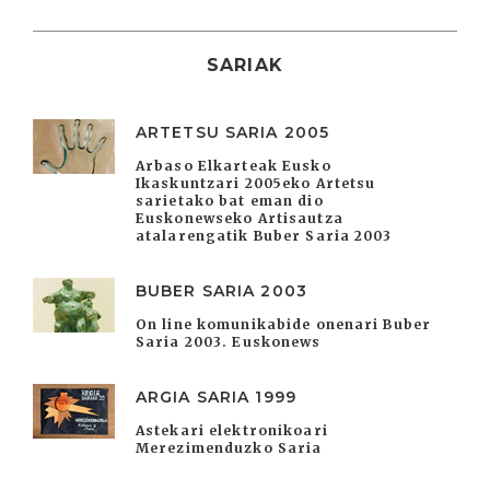
SARIAK
ARTETSU SARIA 2005
Arbaso Elkarteak Eusko
Ikaskuntzari 2005eko Artetsu
sarietako bat eman dio
Euskonewseko Artisautza
atalarengatik Buber Saria 2003
BUBER SARIA 2003
On line komunikabide onenari Buber
Saria 2003. Euskonews
ARGIA SARIA 1999
Astekari elektronikoari
Merezimenduzko Saria