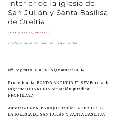
Interior de la iglesia de
San Julián y Santa Basilisa
de Oreitia
CUESTA EZEIZA, ARANTZA
Gestora de la Fundación Euskomedia
Nº Registro: 000383 Signatura: 0004
Procedencia: FONDO ANTIGUO EI-SEV Forma de
Ingreso: DONACIÓN Situación Jurídica:
PROPIEDAD
Autor: GUINEA, ENRIQUE Título: INTERIOR DE
LA IGLESIA DE SAN JULIÁN Y SANTA BASILISA