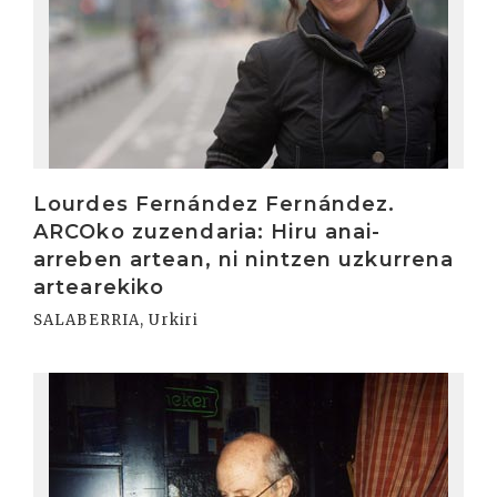
Lourdes Fernández Fernández.
ARCOko zuzendaria: Hiru anai-
arreben artean, ni nintzen uzkurrena
artearekiko
SALABERRIA, Urkiri
Irakurri