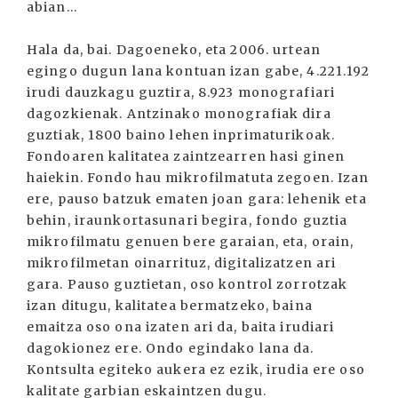
abian...
Hala da, bai. Dagoeneko, eta 2006. urtean
egingo dugun lana kontuan izan gabe, 4.221.192
irudi dauzkagu guztira, 8.923 monografiari
dagozkienak. Antzinako monografiak dira
guztiak, 1800 baino lehen inprimaturikoak.
Fondoaren kalitatea zaintzearren hasi ginen
haiekin. Fondo hau mikrofilmatuta zegoen. Izan
ere, pauso batzuk ematen joan gara: lehenik eta
behin, iraunkortasunari begira, fondo guztia
mikrofilmatu genuen bere garaian, eta, orain,
mikrofilmetan oinarrituz, digitalizatzen ari
gara. Pauso guztietan, oso kontrol zorrotzak
izan ditugu, kalitatea bermatzeko, baina
emaitza oso ona izaten ari da, baita irudiari
dagokionez ere. Ondo egindako lana da.
Kontsulta egiteko aukera ez ezik, irudia ere oso
kalitate garbian eskaintzen dugu.