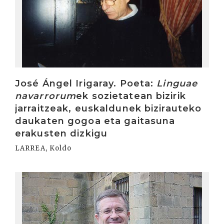
José Ángel Irigaray. Poeta:
Linguae
navarrorum
ek sozietatean bizirik
jarraitzeak, euskaldunek bizirauteko
daukaten gogoa eta gaitasuna
erakusten dizkigu
LARREA, Koldo
Irakurri