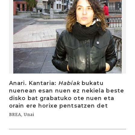
Anari. Kantaria:
Habiak
bukatu
nuenean esan nuen ez nekiela beste
disko bat grabatuko ote nuen eta
orain ere horixe pentsatzen det
BREA, Unai