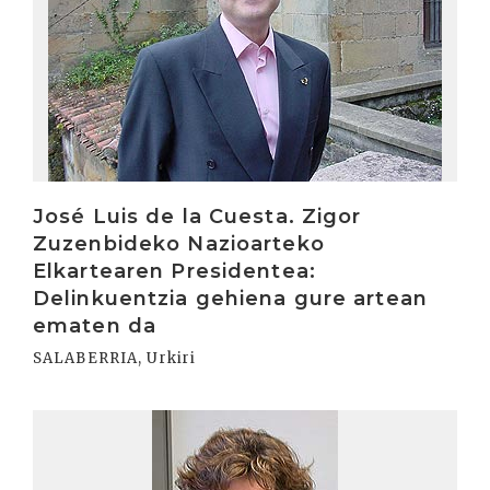
José Luis de la Cuesta. Zigor
Zuzenbideko Nazioarteko
Elkartearen Presidentea:
Delinkuentzia gehiena gure artean
ematen da
SALABERRIA, Urkiri
Irakurri