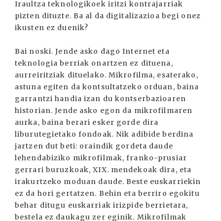
Iraultza teknologikoek iritzi kontrajarriak
pizten dituzte. Ba al da digitalizazioa begi onez
ikusten ez duenik?
Bai noski. Jende asko dago Internet eta
teknologia berriak onartzen ez dituena,
aurreiritziak dituelako. Mikrofilma, esaterako,
astuna egiten da kontsultatzeko orduan, baina
garrantzi handia izan du kontserbazioaren
historian. Jende asko egon da mikrofilmaren
aurka, baina berari esker gorde dira
liburutegietako fondoak. Nik adibide berdina
jartzen dut beti: oraindik gordeta daude
lehendabiziko mikrofilmak, franko-prusiar
gerrari buruzkoak, XIX. mendekoak dira, eta
irakurtzeko moduan daude. Beste euskarriekin
ez da hori gertatzen. Behin eta berriro egokitu
behar ditugu euskarriak irizpide berrietara,
bestela ez daukagu zer eginik. Mikrofilmak