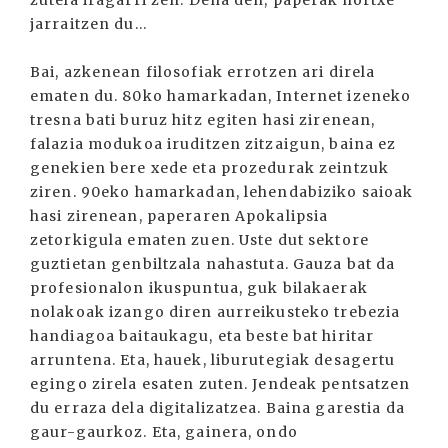
zutela iragarri zen. Dena den, paperak hortxe
jarraitzen du...
Bai, azkenean filosofiak errotzen ari direla
ematen du. 80ko hamarkadan, Internet izeneko
tresna bati buruz hitz egiten hasi zirenean,
falazia modukoa iruditzen zitzaigun, baina ez
genekien bere xede eta prozedurak zeintzuk
ziren. 90eko hamarkadan, lehendabiziko saioak
hasi zirenean, paperaren Apokalipsia
zetorkigula ematen zuen. Uste dut sektore
guztietan genbiltzala nahastuta. Gauza bat da
profesionalon ikuspuntua, guk bilakaerak
nolakoak izango diren aurreikusteko trebezia
handiagoa baitaukagu, eta beste bat hiritar
arruntena. Eta, hauek, liburutegiak desagertu
egingo zirela esaten zuten. Jendeak pentsatzen
du erraza dela digitalizatzea. Baina garestia da
gaur-gaurkoz. Eta, gainera, ondo