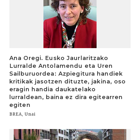
Ana Oregi. Eusko Jaurlaritzako
Lurralde Antolamendu eta Uren
Sailburuordea: Azpiegitura handiek
kritikak jasotzen dituzte, jakina, oso
eragin handia daukatelako
lurraldean, baina ez dira egitearren
egiten
BREA, Unai
Irakurri