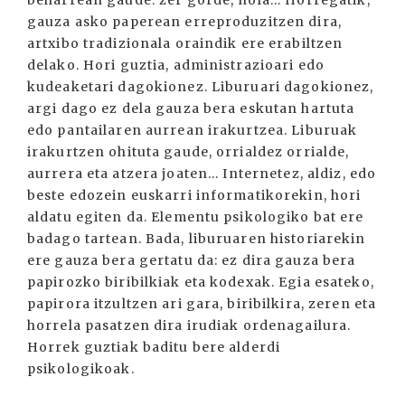
beharrean gaude: zer gorde, nola... Horregatik,
gauza asko paperean erreproduzitzen dira,
artxibo tradizionala oraindik ere erabiltzen
delako. Hori guztia, administrazioari edo
kudeaketari dagokionez. Liburuari dagokionez,
argi dago ez dela gauza bera eskutan hartuta
edo pantailaren aurrean irakurtzea. Liburuak
irakurtzen ohituta gaude, orrialdez orrialde,
aurrera eta atzera joaten... Internetez, aldiz, edo
beste edozein euskarri informatikorekin, hori
aldatu egiten da. Elementu psikologiko bat ere
badago tartean. Bada, liburuaren historiarekin
ere gauza bera gertatu da: ez dira gauza bera
papirozko biribilkiak eta kodexak. Egia esateko,
papirora itzultzen ari gara, biribilkira, zeren eta
horrela pasatzen dira irudiak ordenagailura.
Horrek guztiak baditu bere alderdi
psikologikoak.