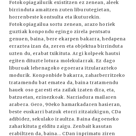
Fotokopiagailurik existitzen ez zenean, aleek
birrinduta amaitzen zuten liburutegietan,
horrenbeste kontsulta eta ikuturekin.
Fotokopiagailua sortu zenean, arazo horiek
guztiak konpondu egingo zirela pentsatu
genuen, baina, bere ekarpen bakarra, hedapena
erraztea izan da, zeren eta objektua birrinduta
uzten du, erabat txikituta. Argi kolpeek hautsi
egiten dituzte lotura molekularrak. Ez dago
liburuak lehenagoko egoerara itzularazteko
modurik. Konponbide bakarra, zaharberritzeko
tratamendu bat ematea da, baina tratamendu
hauek oso garesti eta zailak izaten dira, eta,
batzuetan, ezinezkoak. Narriadura mailaren
arabera. Gero, 90eko hamarkadaren hasieran,
beste euskarri batzuk etorri zitzaizkigun, CDa
adibidez, sekulako iraultza. Baina dagoeneko
zaharkituta gelditu zaigu. Zenbait kasutan
erabiltzen da, baina... CDan inprimatu ziren