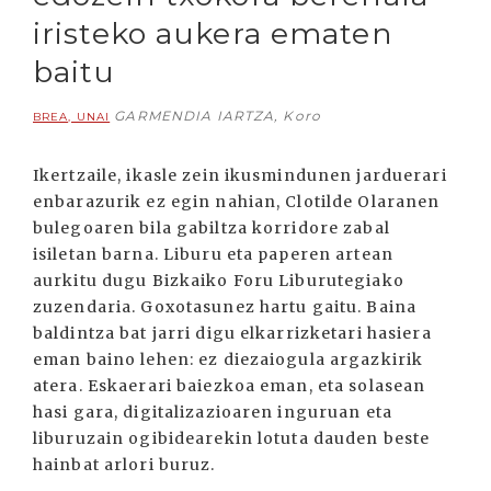
iristeko aukera ematen
baitu
GARMENDIA IARTZA, Koro
BREA, UNAI
Ikertzaile, ikasle zein ikusmindunen jarduerari
enbarazurik ez egin nahian, Clotilde Olaranen
bulegoaren bila gabiltza korridore zabal
isiletan barna. Liburu eta paperen artean
aurkitu dugu Bizkaiko Foru Liburutegiako
zuzendaria. Goxotasunez hartu gaitu. Baina
baldintza bat jarri digu elkarrizketari hasiera
eman baino lehen: ez diezaiogula argazkirik
atera. Eskaerari baiezkoa eman, eta solasean
hasi gara, digitalizazioaren inguruan eta
liburuzain ogibidearekin lotuta dauden beste
hainbat arlori buruz.