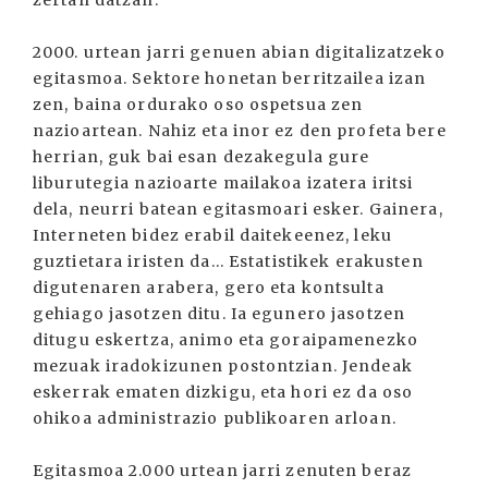
zertan datzan.
2000. urtean jarri genuen abian digitalizatzeko
egitasmoa. Sektore honetan berritzailea izan
zen, baina ordurako oso ospetsua zen
nazioartean. Nahiz eta inor ez den profeta bere
herrian, guk bai esan dezakegula gure
liburutegia nazioarte mailakoa izatera iritsi
dela, neurri batean egitasmoari esker. Gainera,
Interneten bidez erabil daitekeenez, leku
guztietara iristen da... Estatistikek erakusten
digutenaren arabera, gero eta kontsulta
gehiago jasotzen ditu. Ia egunero jasotzen
ditugu eskertza, animo eta goraipamenezko
mezuak iradokizunen postontzian. Jendeak
eskerrak ematen dizkigu, eta hori ez da oso
ohikoa administrazio publikoaren arloan.
Egitasmoa 2.000 urtean jarri zenuten beraz