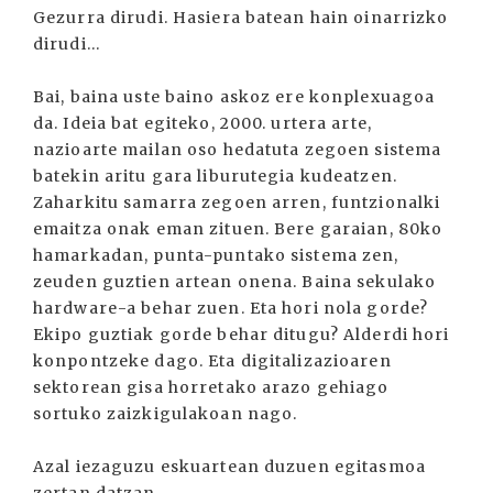
Gezurra dirudi. Hasiera batean hain oinarrizko
dirudi...
Bai, baina uste baino askoz ere konplexuagoa
da. Ideia bat egiteko, 2000. urtera arte,
nazioarte mailan oso hedatuta zegoen sistema
batekin aritu gara liburutegia kudeatzen.
Zaharkitu samarra zegoen arren, funtzionalki
emaitza onak eman zituen. Bere garaian, 80ko
hamarkadan, punta-puntako sistema zen,
zeuden guztien artean onena. Baina sekulako
hardware-a behar zuen. Eta hori nola gorde?
Ekipo guztiak gorde behar ditugu? Alderdi hori
konpontzeke dago. Eta digitalizazioaren
sektorean gisa horretako arazo gehiago
sortuko zaizkigulakoan nago.
Azal iezaguzu eskuartean duzuen egitasmoa