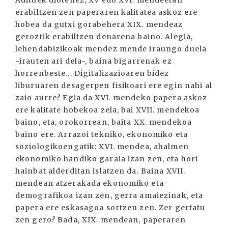
Adituek diotenez, XV edo XVI. mendeetan
erabiltzen zen paperaren kalitatea askoz ere
hobea da gutxi gorabehera XIX. mendeaz
geroztik erabiltzen denarena baino. Alegia,
lehendabizikoak mendez mende iraungo duela
-irauten ari dela-, baina bigarrenak ez
horrenbeste... Digitalizazioaren bidez
liburuaren desagerpen fisikoari ere egin nahi al
zaio aurre? Egia da XVI. mendeko papera askoz
ere kalitate hobekoa zela, bai XVII. mendekoa
baino, eta, orokorrean, baita XX. mendekoa
baino ere. Arrazoi tekniko, ekonomiko eta
soziologikoengatik: XVI. mendea, ahalmen
ekonomiko handiko garaia izan zen, eta hori
hainbat alderditan islatzen da. Baina XVII.
mendean atzerakada ekonomiko eta
demografikoa izan zen, gerra amaiezinak, eta
papera ere eskasagoa sortzen zen. Zer gertatu
zen gero? Bada, XIX. mendean, paperaren