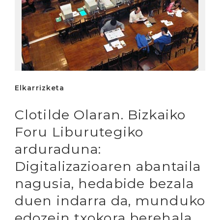
Elkarrizketa
Clotilde Olaran. Bizkaiko
Foru Liburutegiko
arduraduna:
Digitalizazioaren abantaila
nagusia, hedabide bezala
duen indarra da, munduko
edozein txokora berehala