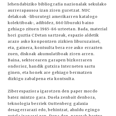
lehendabiziko bibliografia nazionalak sekulako
aurrerapausoa izan ziren guretzat. NUC
delakoak -liburutegi amerikarren katalogo
kolektiboak-, adibidez, 860 liburuki baino
gehiago zituen 1985-86 urteetan. Bada, material
hori guztia CDetan sartzeak, espazio aldetik
arazo asko konpontzen zizkien liburuzainei,
eta, gainera, kontsulta bera ere asko errazten
zuen, diskoak akumulatiboak ziren arren.
Baina, sektorearen garapen bizkorraren
ondorioz, handik gutxira Interneten sartu
ginen, eta honek are gehiago bermatzen
dizkigu zabalpena eta kontsulta.
Ziberespaziora igarotzen den paper mordo
batez mintzo gara. Duela zenbait denbora,
teknologia berriek Guttenberg galaxia
desagerrarazi edo, behintzat, ahuldu egingo