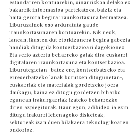
estandarren kontuarekin, oinarrizkoa delako ez
bakarrik informazioa partekatzea, baizik eta
baita gerora begira iraunkortasuna bermatzea.
Liburuzainok oso arduratuta gaude
iraunkortasunaren kontuarekin. Nik neuk,
lanean, ikusten dut etorkizunera begira gabezia
handiak ditugula kontserbazioari dagokionez.
Eta serio aztertu beharreko gaiak dira euskarri
digitalaren iraunkortasuna eta kontserbazioa.
Liburutegietan -batez ere, kontserbatzeko eta
erreserbatzeko lanak burutzen ditugunetan-,
euskarriak eta materialak gordetzeko joera
daukagu, baina ez ditugu gordetzen biharko
egunean irakurgarriak izateko beharrezko
diren azpiegiturak. Gaur egun, adibidez, ia ezin
ditugu irakurri lehenagoko disketeak,
sektoreak izan duen bilakaera teknologikoaren
ondorioz.