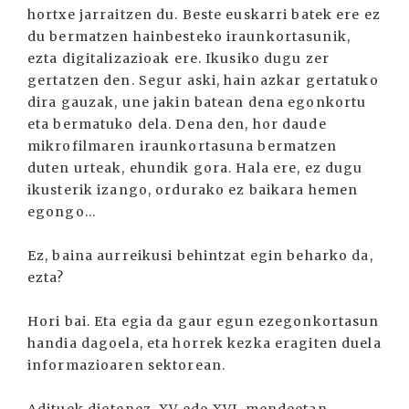
hortxe jarraitzen du. Beste euskarri batek ere ez
du bermatzen hainbesteko iraunkortasunik,
ezta digitalizazioak ere. Ikusiko dugu zer
gertatzen den. Segur aski, hain azkar gertatuko
dira gauzak, une jakin batean dena egonkortu
eta bermatuko dela. Dena den, hor daude
mikrofilmaren iraunkortasuna bermatzen
duten urteak, ehundik gora. Hala ere, ez dugu
ikusterik izango, ordurako ez baikara hemen
egongo...
Ez, baina aurreikusi behintzat egin beharko da,
ezta?
Hori bai. Eta egia da gaur egun ezegonkortasun
handia dagoela, eta horrek kezka eragiten duela
informazioaren sektorean.