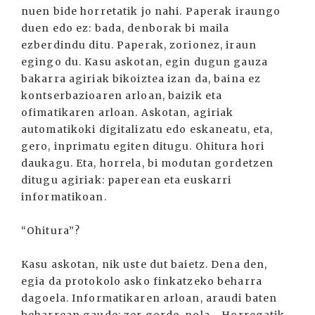
nuen bide horretatik jo nahi. Paperak iraungo
duen edo ez: bada, denborak bi maila
ezberdindu ditu. Paperak, zorionez, iraun
egingo du. Kasu askotan, egin dugun gauza
bakarra agiriak bikoiztea izan da, baina ez
kontserbazioaren arloan, baizik eta
ofimatikaren arloan. Askotan, agiriak
automatikoki digitalizatu edo eskaneatu, eta,
gero, inprimatu egiten ditugu. Ohitura hori
daukagu. Eta, horrela, bi modutan gordetzen
ditugu agiriak: paperean eta euskarri
informatikoan.
“Ohitura”?
Kasu askotan, nik uste dut baietz. Dena den,
egia da protokolo asko finkatzeko beharra
dagoela. Informatikaren arloan, araudi baten