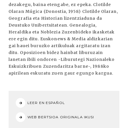
dezakegu, baina etengabe, ez epeka. Clotilde
Olaran Múgica (Donostia, 1958) Clotilde Olaran,
Geografia eta Historian lizentziaduna da
Deustuko Unibertsitatean. Genealogia,
Heraldika eta Noblezia Zuzenbideko ikasketak
ere egin ditu. Euskonews & Media aldizkarian
gai hauei buruzko artikuluak argitaratu izan
ditu. Oposizioen bidez hainbat liburuzain
lanetan ibili ondoren -Liburutegi Nazionaleko
Eskuizkribuen Zuzendaritza barne-, 1988ko
apirilean eskuratu zuen gaur egungo kargua.
LEER EN ESPAÑOL
WEB BERTSIOA ORIGINALA IKUSI