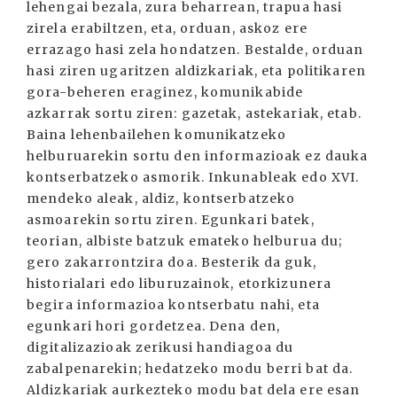
lehengai bezala, zura beharrean, trapua hasi
zirela erabiltzen, eta, orduan, askoz ere
errazago hasi zela hondatzen. Bestalde, orduan
hasi ziren ugaritzen aldizkariak, eta politikaren
gora-beheren eraginez, komunikabide
azkarrak sortu ziren: gazetak, astekariak, etab.
Baina lehenbailehen komunikatzeko
helburuarekin sortu den informazioak ez dauka
kontserbatzeko asmorik. Inkunableak edo XVI.
mendeko aleak, aldiz, kontserbatzeko
asmoarekin sortu ziren. Egunkari batek,
teorian, albiste batzuk emateko helburua du;
gero zakarrontzira doa. Besterik da guk,
historialari edo liburuzainok, etorkizunera
begira informazioa kontserbatu nahi, eta
egunkari hori gordetzea. Dena den,
digitalizazioak zerikusi handiagoa du
zabalpenarekin; hedatzeko modu berri bat da.
Aldizkariak aurkezteko modu bat dela ere esan