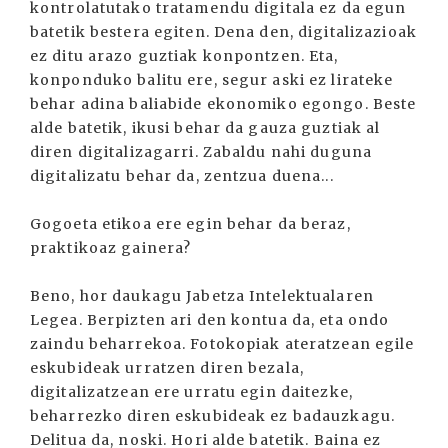
kontrolatutako tratamendu digitala ez da egun
batetik bestera egiten. Dena den, digitalizazioak
ez ditu arazo guztiak konpontzen. Eta,
konponduko balitu ere, segur aski ez lirateke
behar adina baliabide ekonomiko egongo. Beste
alde batetik, ikusi behar da gauza guztiak al
diren digitalizagarri. Zabaldu nahi duguna
digitalizatu behar da, zentzua duena...
Gogoeta etikoa ere egin behar da beraz,
praktikoaz gainera?
Beno, hor daukagu Jabetza Intelektualaren
Legea. Berpizten ari den kontua da, eta ondo
zaindu beharrekoa. Fotokopiak ateratzean egile
eskubideak urratzen diren bezala,
digitalizatzean ere urratu egin daitezke,
beharrezko diren eskubideak ez badauzkagu.
Delitua da, noski. Hori alde batetik. Baina ez