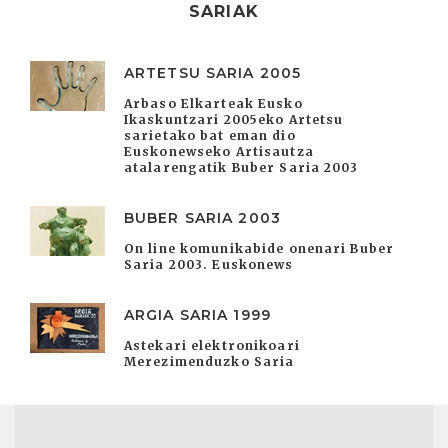
SARIAK
ARTETSU SARIA 2005
Arbaso Elkarteak Eusko
Ikaskuntzari 2005eko Artetsu
sarietako bat eman dio
Euskonewseko Artisautza
atalarengatik Buber Saria 2003
BUBER SARIA 2003
On line komunikabide onenari Buber
Saria 2003. Euskonews
ARGIA SARIA 1999
Astekari elektronikoari
Merezimenduzko Saria