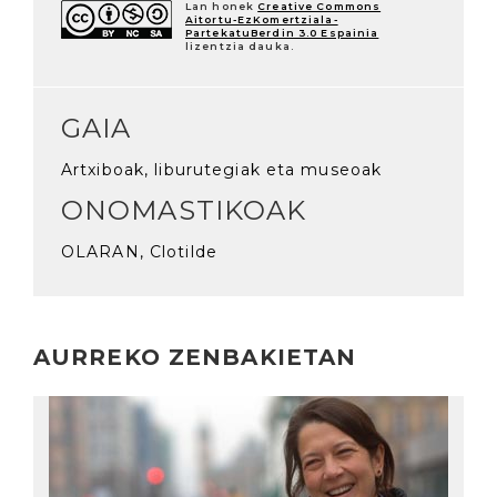
Lan honek
Creative Commons
Aitortu-EzKomertziala-
PartekatuBerdin 3.0 Espainia
lizentzia dauka.
GAIA
Artxiboak, liburutegiak eta museoak
ONOMASTIKOAK
OLARAN, Clotilde
AURREKO ZENBAKIETAN
Irakurri