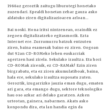
1988az geroztik zaitugu liburutegi honetako
zuzendari. Epealdi honetan zehar gauza asko
aldatuko ziren digitalizazioaren arloan...
Bai noski. Hona iritsi nintzenean, oraindik ez
zegoen digitalizatzeko egitasmorik. Ezta
Internet ere. Zurrumurru batzuk entzuten
ziren, baina esamesak baino ez ziren. Gogoan
dut 92an CD-ROMeko lehen euskarriak
agertzen hasi zirela. Sekulako iraultza. Eta hori
CD-ROMak zirenik, ez CD-RAMak! Ezin ziren
birgrabatu, eta ez ziren akumulatiboak, baina,
hala ere, sekulako iraultza suposatu zuten.
Geroztik, izugarrizko jauzia eman dugu, ematen
ari gara, eta emango dugu, sektore teknologiko
hau oso azkar ari delako garatzen. Azken
urteotan, gainera, nabarmen. Akats asko
konpondu dira, eta lan handia egin da