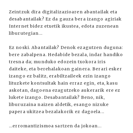
Zeintzuk dira digitalizazioaren abantailak eta
desabantailak? Ez da gauza bera izango agiriak
Internet bidez etxetik ikustea, edota zuzenean
liburutegian...
Ez noski. Abantailak? Denok ezagutzen duguna:
bere zabalpena. Hedabide bezala, indar handiko
tresna da; munduko edozein txokora iris
daiteke, eta berehalakoan gainera. Berari esker
izango ez balitz, erabiltzaileek ezin izango
lituzkete kontsultak hain erraz egin, eta, kasu
askotan, dagoena ezagutzeko aukerarik ere ez
lukete izango. Desabantailak? Beno, nik,
liburuzaina naizen aldetik, esango nizuke
papera ukitzea bezalakorik ez dagoela...
...erromantizismoa sartzen da jokoan...