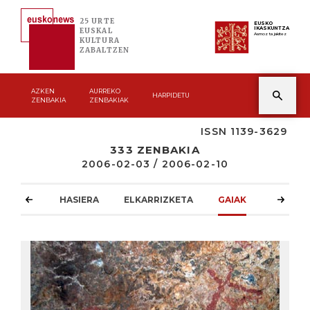
25 URTE
EUSKO
IKASKUNTZA
EUSKAL
Asmoz ta jakitez
KULTURA
ZABALTZEN
AZKEN
AURREKO
HARPIDETU
ZENBAKIA
ZENBAKIAK
ISSN 1139-3629
333 ZENBAKIA
2006-02-03 / 2006-02-10
HASIERA
ELKARRIZKETA
GAIAK
ATZOKO