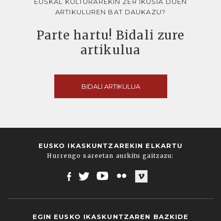
EUSKAL KULTURAREKIN ZER IKUSIA DUEN
ARTIKULUREN BAT DAUKAZU?
Parte hartu! Bidali zure
artikulua
BIDALI ARTIKULUA
EUSKO IKASKUNTZAREKIN ELKARTU
Hurrengo sareetan aurkitu gaitzazu:
Facebook
Twitter
Youtube
Flickr
Vimeo
EGIN EUSKO IKASKUNTZAREN BAZKIDE