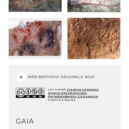
WEB BERTSIOA ORIGINALA IKUSI
Lan honek
Creative Commons
Aitortu-EzKomertziala-
PartekatuBerdin 3.0 Espainia
lizentzia dauka.
GAIA