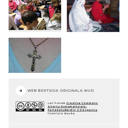
WEB BERTSIOA ORIGINALA IKUSI
Lan honek
Creative Commons
Aitortu-EzKomertziala-
PartekatuBerdin 3.0 Espainia
lizentzia dauka.