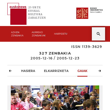
25 URTE
EUSKO
IKASKUNTZA
EUSKAL
Asmoz ta jakitez
KULTURA
ZABALTZEN
AZKEN
AURREKO
HARPIDETU
ZENBAKIA
ZENBAKIAK
ISSN 1139-3629
327 ZENBAKIA
2005-12-16 / 2005-12-23
HASIERA
ELKARRIZKETA
GAIAK
ATZOKO