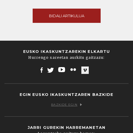
BIDALI ARTIKULUA
EUSKO IKASKUNTZAREKIN ELKARTU
Hurrengo sareetan aurkitu gaitzazu:
Facebook
Twitter
Youtube
Flickr
Vimeo
EGIN EUSKO IKASKUNTZAREN BAZKIDE
BAZKIDE EGIN
JARRI GUREKIN HARREMANETAN