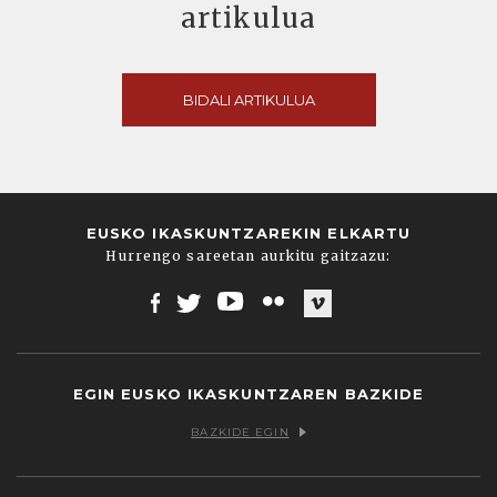
artikulua
BIDALI ARTIKULUA
EUSKO IKASKUNTZAREKIN ELKARTU
Hurrengo sareetan aurkitu gaitzazu:
Facebook
Twitter
Youtube
Flickr
Vimeo
EGIN EUSKO IKASKUNTZAREN BAZKIDE
BAZKIDE EGIN