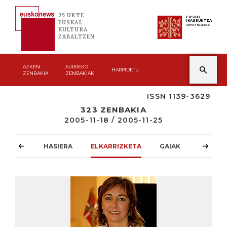
25 URTE
EUSKO
IKASKUNTZA
EUSKAL
Asmoz ta jakitez
KULTURA
ZABALTZEN
AZKEN
AURREKO
HARPIDETU
ZENBAKIA
ZENBAKIAK
ISSN 1139-3629
323 ZENBAKIA
2005-11-18 / 2005-11-25
HASIERA
ELKARRIZKETA
GAIAK
ATZOKO