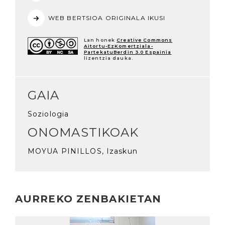
WEB BERTSIOA ORIGINALA IKUSI
Lan honek
Creative Commons
Aitortu-EzKomertziala-
PartekatuBerdin 3.0 Espainia
lizentzia dauka.
GAIA
Soziologia
ONOMASTIKOAK
MOYUA PINILLOS, Izaskun
AURREKO ZENBAKIETAN
Irakurri