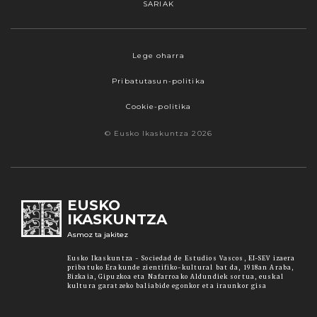
SARIAK
Webgune honek cookieak erabiltzen ditu,
Lege oharra
propioak zein hirugarrenenak. Hautatu
nabigatzeko nahiago duzun cookie aukera.
Pribatutasun-politika
Guztiz desaktibatzea ere hauta dezakezu.
Cookie-politika
Cookie batzuk blokeatu nahi badituzu, egin klik
"konfigurazioa" aukeran. "Onartzen dut" botoia
© Eusko Ikaskuntza 2026
sakatuz gero, aipatutako cookieak eta gure
cookie politika onartzen duzula adierazten ari
zara. Sakatu
Irakurri gehiago
lotura informazio
gehiago lortzeko.
EUSKO
IKASKUNTZA
Asmoz ta jakitez
Onartu
Eusko Ikaskuntza - Sociedad de Estudios Vascos, EI-SEV izaera
pribatuko Erakunde zientifiko-kultural bat da, 1918an Araba,
Bizkaia, Gipuzkoa eta Nafarroako Aldundiek sortua, euskal
kultura garatzeko baliabide egonkor eta iraunkor gisa
Konfiguratu