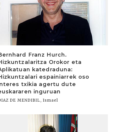
Bernhard Franz Hurch.
Hizkuntzalaritza Orokor eta
Aplikatuan katedraduna:
Hizkuntzalari espainiarrek oso
interes txikia agertu dute
euskararen inguruan
DIAZ DE MENDIBIL, Ismael
rakurri