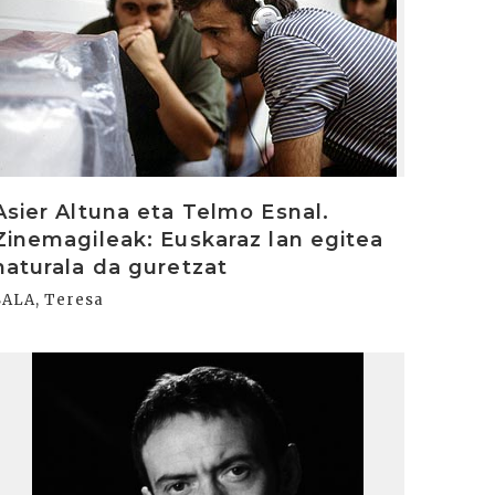
Asier Altuna eta Telmo Esnal.
Zinemagileak: Euskaraz lan egitea
naturala da guretzat
SALA, Teresa
rakurri