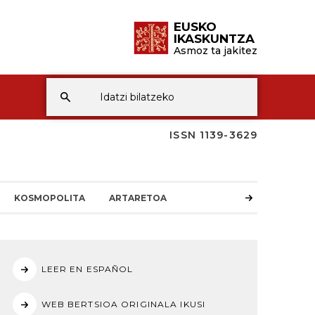
EUSKO
IKASKUNTZA
Asmoz ta jakitez
ISSN 1139-3629
KOSMOPOLITA
ARTARETOA
LEER EN ESPAÑOL
WEB BERTSIOA ORIGINALA IKUSI