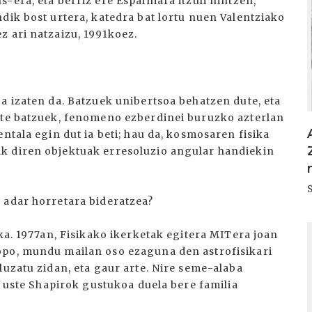
-era, eta berriz ere Espainiara itzuli nintzen,
dik bost urtera, katedra bat lortu nuen Valentziako
z ari natzaizu, 1991koez.
a izaten da. Batzuek unibertsoa behatzen dute, eta
este batzuek, fenomeno ezberdinei buruzko azterlan
ntala egin dut ia beti; hau da, kosmosaren fisika
k diren objektuak erresoluzio angular handiekin
 adar horretara bideratzea?
I
ika. 1977an, Fisikako ikerketak egitera MITera joan
opo, mundu mailan oso ezaguna den astrofisikari
luzatu zidan, eta gaur arte. Nire seme-alaba
k uste Shapirok gustukoa duela bere familia