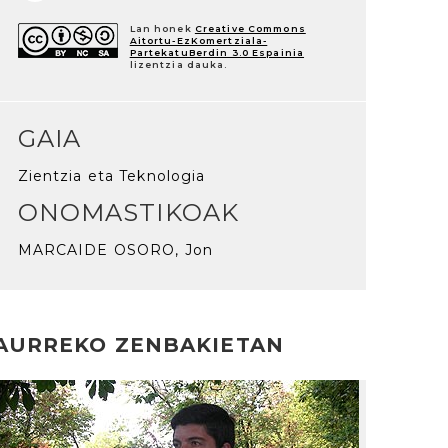
Lan honek
Creative Commons
Aitortu-EzKomertziala-
PartekatuBerdin 3.0 Espainia
lizentzia dauka.
GAIA
Zientzia eta Teknologia
ONOMASTIKOAK
MARCAIDE OSORO, Jon
AURREKO ZENBAKIETAN
rakurri