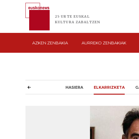
25 URTE
EUSKAL
KULTURA
ZABALTZEN
AZKEN
ZENBAKIA
AURREKO
ZENBAKIAK
HASIERA
ELKARRIZKETA
G