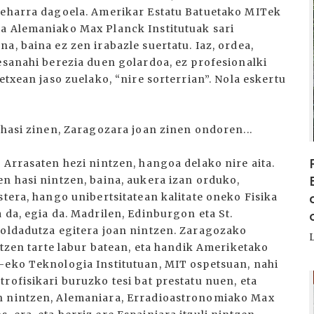
 beharra dagoela. Amerikar Estatu Batuetako MITek
ta Alemaniako Max Planck Institutuak sari
a, baina ez zen irabazle suertatu. Iaz, ordea,
esanahi berezia duen golardoa, ez profesionalki
etxean jaso zuelako, “nire sorterrian”. Nola eskertu
 hasi zinen, Zaragozara joan zinen ondoren...
 Arrasaten hezi nintzen, hangoa delako nire aita.
en hasi nintzen, baina, aukera izan orduko,
stera, hango unibertsitatean kalitate oneko Fisika
 da, egia da. Madrilen, Edinburgon eta St.
soldadutza egitera joan nintzen. Zaragozako
intzen tarte labur batean, eta handik Ameriketako
-eko Teknologia Institutuan, MIT ospetsuan, nahi
I
rofisikari buruzko tesi bat prestatu nuen, eta
an nintzen, Alemaniara, Erradioastronomiako Max