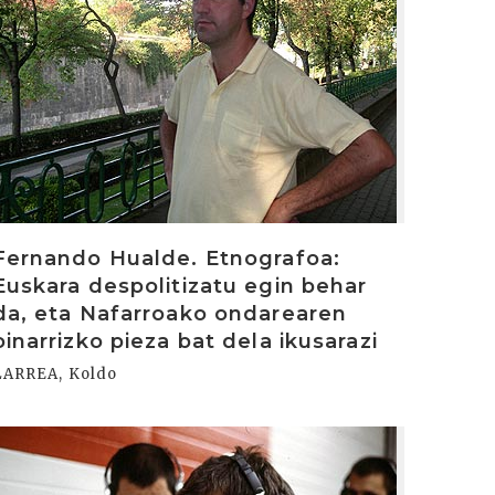
Fernando Hualde. Etnografoa:
Euskara despolitizatu egin behar
da, eta Nafarroako ondarearen
oinarrizko pieza bat dela ikusarazi
LARREA, Koldo
rakurri