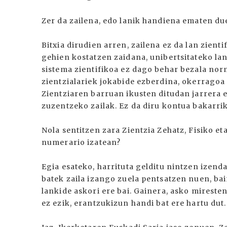
Zer da zailena, edo lanik handiena ematen du
Bitxia dirudien arren, zailena ez da lan zient
gehien kostatzen zaidana, unibertsitateko lan
sistema zientifikoa ez dago behar bezala norm
zientzialariek jokabide ezberdina, okerragoa 
Zientziaren barruan ikusten ditudan jarrera e
zuzentzeko zailak. Ez da diru kontua bakarrik
Nola sentitzen zara Zientzia Zehatz, Fisiko 
numerario izatean?
Egia esateko, harrituta gelditu nintzen izend
batek zaila izango zuela pentsatzen nuen, ba
lankide askori ere bai. Gainera, asko mirest
ez ezik, erantzukizun handi bat ere hartu dut.