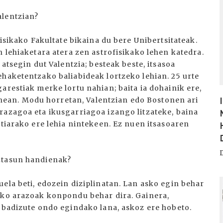
alentzian?
Fisikako Fakultate bikaina du bere Unibertsitateak.
n lehiaketara atera zen astrofisikako lehen katedra.
 atsegin dut Valentzia; besteak beste, itsasoa
ehaketentzako baliabideak lortzeko lehian. 25 urte
arestiak merke lortu nahian; baita ia dohainik ere,
an. Modu horretan, Valentzian edo Bostonen ari
razagoa eta ikusgarriagoa izango litzateke, baina
stiarako ere lehia nintekeen. Ez nuen itsasoaren
ztasun handienak?
I
ela beti, edozein diziplinatan. Lan asko egin behar
zko arazoak konpondu behar dira. Gainera,
n badizute ondo egindako lana, askoz ere hobeto.