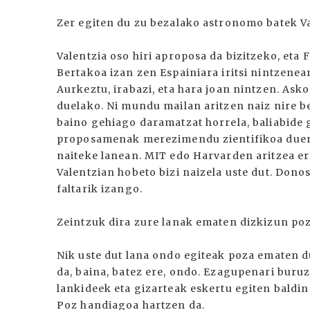
Zer egiten du zu bezalako astronomo batek V
Valentzia oso hiri aproposa da bizitzeko, eta 
Bertakoa izan zen Espainiara iritsi nintzenea
Aurkeztu, irabazi, eta hara joan nintzen. Asko
duelako. Ni mundu mailan aritzen naiz nire b
baino gehiago daramatzat horrela, baliabide g
proposamenak merezimendu zientifikoa duene
naiteke lanean. MIT edo Harvarden aritzea er
Valentzian hobeto bizi naizela uste dut. Dono
faltarik izango.
Zeintzuk dira zure lanak ematen dizkizun po
Nik uste dut lana ondo egiteak poza ematen du
da, baina, batez ere, ondo. Ezagupenari buru
lankideek eta gizarteak eskertu egiten baldi
Poz handiagoa hartzen da.