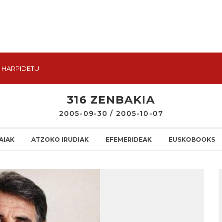
HARPIDETU
316 ZENBAKIA
2005-09-30 / 2005-10-07
AIAK
ATZOKO IRUDIAK
EFEMERIDEAK
EUSKOBOOKS