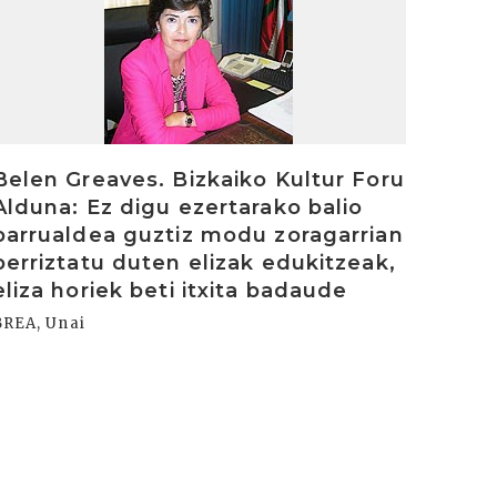
Belen Greaves. Bizkaiko Kultur Foru
Alduna: Ez digu ezertarako balio
barrualdea guztiz modu zoragarrian
berriztatu duten elizak edukitzeak,
eliza horiek beti itxita badaude
BREA, Unai