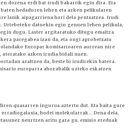
en dozena erdi bat irudi bakarrik egin dira. Eta
 baten hedaduren lehen eta azken pelikularen
re lanik aipagarriena hori dela pentsatzea. Irudi
n. Urtebeteko datuekin egin genuen lehen pelikula,
egin dugu. Laster argitaratuko ditugu emaitza
kera paregabea izan da, eta ongi aprobetxatu
n Holandako Europar komisarioaren aurrean nire
 ateratako azken irudia bidali nuen.
tadan azaltzen da, beste bi irudirekin batera.
isario europarra ahozabalik uzteko eskatzen
iren quasarren ingurua aztertu dut. Eta baita gure
erradiogalaxia, hodei molekularrak... Dena dela,
tasunez neurtzen aritu gara gu, emisio ereduak