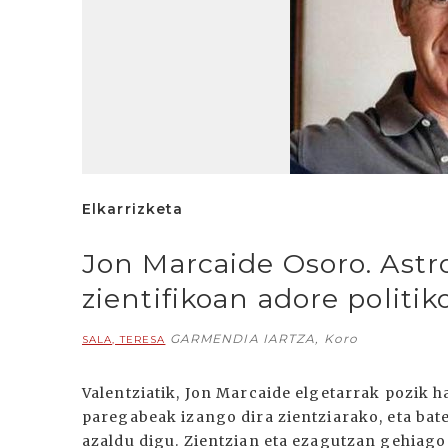
Elkarrizketa
Jon Marcaide Osoro. Astrof
zientifikoan adore politik
GARMENDIA IARTZA, Koro
SALA, TERESA
Valentziatik, Jon Marcaide elgetarrak pozik h
paregabeak izango dira zientziarako, eta bat
azaldu digu. Zientzian eta ezagutzan gehiago i