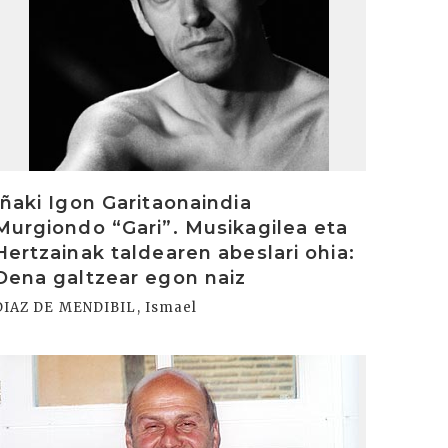
Iñaki Igon Garitaonaindia
Murgiondo “Gari”. Musikagilea eta
Hertzainak taldearen abeslari ohia:
Dena galtzear egon naiz
DIAZ DE MENDIBIL, Ismael
rakurri