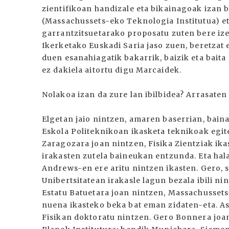
zientifikoan handizale eta bikainagoak izan
(Massachussets-eko Teknologia Institutua) e
garrantzitsuetarako proposatu zuten bere izen
Ikerketako Euskadi Saria jaso zuen, beretzat 
duen esanahiagatik bakarrik, baizik eta baita 
ez dakiela aitortu digu Marcaidek.
Nolakoa izan da zure lan ibilbidea? Arrasaten
Elgetan jaio nintzen, amaren baserrian, baina
Eskola Politeknikoan ikasketa teknikoak egit
Zaragozara joan nintzen, Fisika Zientziak ika
irakasten zutela baineukan entzunda. Eta hala
Andrews-en ere aritu nintzen ikasten. Gero, 
Unibertsitatean irakasle lagun bezala ibili n
Estatu Batuetara joan nintzen, Massachussets
nuena ikasteko beka bat eman zidaten-eta. Ast
Fisikan doktoratu nintzen. Gero Bonnera jo