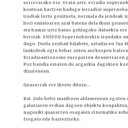
sorrerarako ere. Orain arte, erradio supernob
kontuan hartzen badugu (erradio) supernoba
irudiak lortu genituela, normala da jendeak ni
hori emisioaren azal batena dela ikusi genue
eta hamar urte baino gehiagoko datuekin ere 
berriak. SN1993J Supernobarekin izandako au
dugu. Duela zenbait hilabete, uztailaren 7a
lankideek egin behar zuten aurkezpen batera,
Erradioastronomo europarren dossierraren por
Poz handia ematen du argazkia dagokion kom
dizutenean.
Quasarrak ere ikertu dituzu...
Bai. Zulo beltz masiboen aldamenean egoten d
galaxiaren erdian dagoen objektu konpaktua, 
nagusiki quasarren osagaien zinematika xehe
frogatu edo baztertzeko.