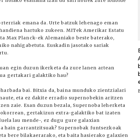
er nolako esanahia izan du sari honek zure ibilbide
sorterriak emana da. Urte batzuk lehenago eman
k handiena hartuko zukeen. MITek Amerikar Estatu
eta Max Planck-ek Alemaniako beste baterako,
hiko nahigabetuta. Euskadin jasotako sariak
rtu.
uan egin duzun ikerketa da zure lanen artean
ua gertakari galaktiko hau?
harbada bai. Bitxia da, baina munduko zientzialari
naute, eta ez dakite erradio supernobekin aritzen
atzen zaie. Esan duzun bezala, Supernoba leherketa
orokorrean, gertakizun extra-galaktiko bat izaten
-duela lau mende-, ez dugu gure galaxian
ira hain garrantzitsuak? Supernobak funtsezkoak
a bere bilakaerarako, eta baita hasierako galaxien