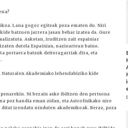
ena?
ifikoa. Lana gogor egiteak poza ematen du. Niri
kide batzuen jarrera jasan behar izatea da. Gure
alizatuta. Askotan, iruditzen zait espainiar
izaten dutela Espainian, nazioartean baino.
ta portaera batzuk deitoragarriak dira, eta
.
eta Naturalen Akademiako lehendabiziko kide
apenarekin. Ni bezain aske ibiltzen den pertsona
ina poz handia eman zidan, eta Astrofisikako nire
en ditut izendatu ninduten akademikoak. Beraz, poza
I