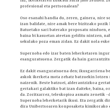
Iaz, Ikerketaren Euskadi Saria jaso zenuen. Z
profesional eta pertsonalean?
Oso esanahi handia du, zeren, gainera, nire 
izan balidate, nire amak bere bizitzako pozi
Batuetako sari baterako proposatu ninduen, 
baina bi kasuetan ateetan gelditu nintzen, na
sekulako poza eman zidan. Ez dakit nola eske
Supernoba edo izar baten leherketaren ingur
esanguratsuena. Zergatik da hain garrantzits
Ez dakit esanguratsuena den; ikusgarriena be
askok ikerketa mota zehatz batzuekin lotzen 
naizenik. Beste batzuei, alderantzizkoa gert
gertakari galaktiko bat izan daiteke, baina, 
da. Zoritxarrez, teleskopioa asmatu zenetik 
Supernoba leherketarik ikusi. Eta zergatik d
dira Unibertsoaren konposaketa kimikorako et