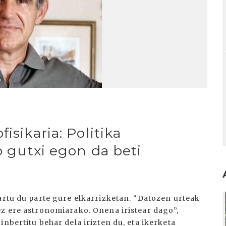
isikaria: Politika
o gutxi egon da beti
I
artu du parte gure elkarrizketan. “Datozen urteak
ez ere astronomiarako. Onena iristear dago”,
nbertitu behar dela irizten du, eta ikerketa