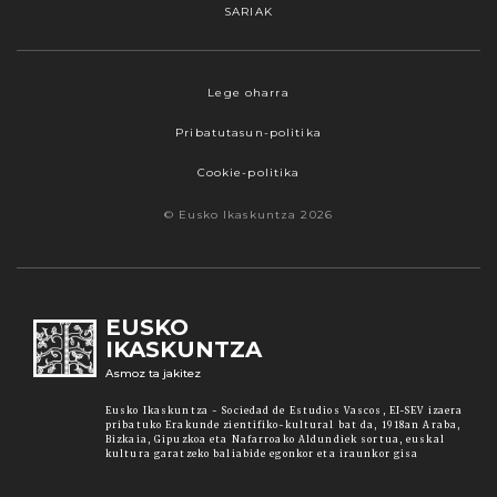
SARIAK
Webgune honek cookieak erabiltzen ditu,
Lege oharra
propioak zein hirugarrenenak. Hautatu
Pribatutasun-politika
nabigatzeko nahiago duzun cookie aukera.
Guztiz desaktibatzea ere hauta dezakezu.
Cookie-politika
Cookie batzuk blokeatu nahi badituzu, egin klik
© Eusko Ikaskuntza 2026
"konfigurazioa" aukeran. "Onartzen dut" botoia
sakatuz gero, aipatutako cookieak eta gure
cookie politika onartzen duzula adierazten ari
zara. Sakatu
Irakurri gehiago
lotura informazio
EUSKO
gehiago lortzeko.
IKASKUNTZA
Asmoz ta jakitez
Onartu
Eusko Ikaskuntza - Sociedad de Estudios Vascos, EI-SEV izaera
pribatuko Erakunde zientifiko-kultural bat da, 1918an Araba,
Bizkaia, Gipuzkoa eta Nafarroako Aldundiek sortua, euskal
kultura garatzeko baliabide egonkor eta iraunkor gisa
Konfiguratu