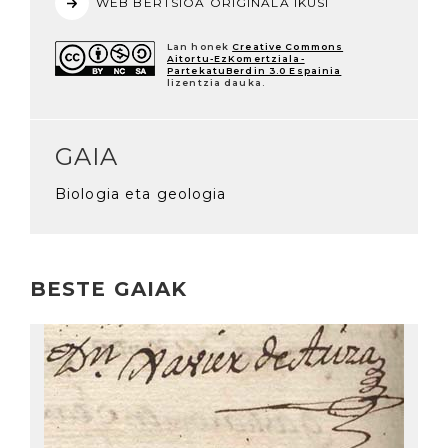
WEB BERTSIOA ORIGINALA IKUSI
Lan honek
Creative Commons
Aitortu-EzKomertziala-
PartekatuBerdin 3.0 Espainia
lizentzia dauka.
GAIA
Biologia eta geologia
BESTE GAIAK
Irakurri