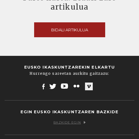
artikulua
BIDALI ARTIKULUA
EUSKO IKASKUNTZAREKIN ELKARTU
Hurrengo sareetan aurkitu gaitzazu:
Facebook
Twitter
Youtube
Flickr
Vimeo
EGIN EUSKO IKASKUNTZAREN BAZKIDE
BAZKIDE EGIN