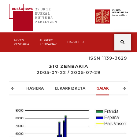
25 URTE
EUSKO
IKASKUNTZA
EUSKAL
Asmoz ta jakitez
KULTURA
ZABALTZEN
AZKEN
AURREKO
HARPIDETU
ZENBAKIA
ZENBAKIAK
ISSN 1139-3629
310 ZENBAKIA
2005-07-22 / 2005-07-29
HASIERA
ELKARRIZKETA
GAIAK
ATZOKO