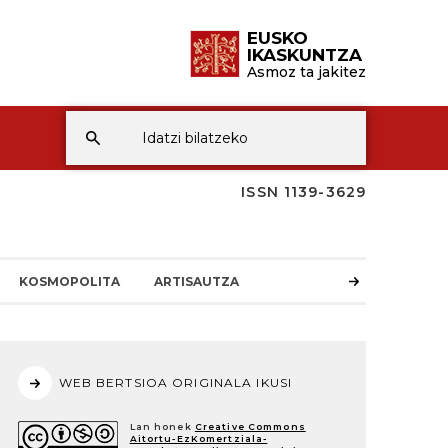
EUSKO
IKASKUNTZA
Asmoz ta jakitez
ISSN 1139-3629
KOSMOPOLITA
ARTISAUTZA
WEB BERTSIOA ORIGINALA IKUSI
Lan honek
Creative Commons
Aitortu-EzKomertziala-