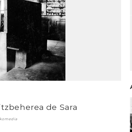
I
itzbeherea de Sara
skomedia