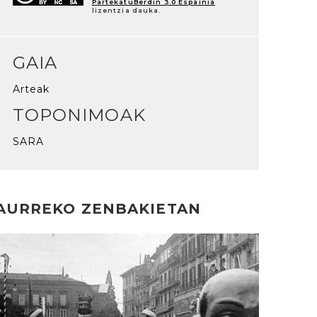
PartekatuBerdin 3.0 Espainia
lizentzia dauka.
GAIA
Arteak
TOPONIMOAK
SARA
AURREKO ZENBAKIETAN
rakurri