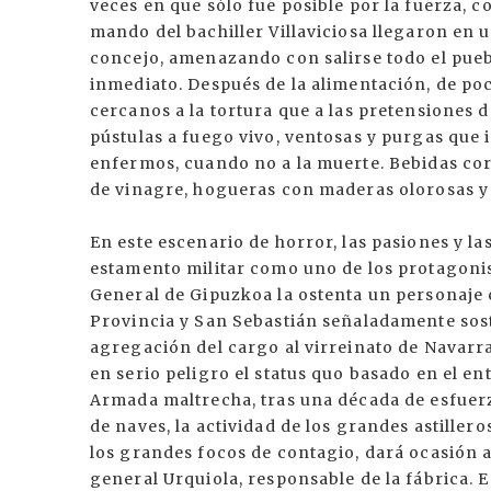
veces en que sólo fue posible por la fuerza, 
mando del bachiller Villaviciosa llegaron en 
concejo, amenazando con salirse todo el puebl
inmediato. Después de la alimentación, de po
cercanos a la tortura que a las pretensiones 
pústulas a fuego vivo, ventosas y purgas que 
enfermos, cuando no a la muerte. Bebidas cor
de vinagre, hogueras con maderas olorosas y 
En este escenario de horror, las pasiones y las
estamento militar como uno de los protagonis
General de Gipuzkoa la ostenta un personaje c
Provincia y San Sebastián señaladamente sost
agregación del cargo al virreinato de Navarra
en serio peligro el status quo basado en el e
Armada maltrecha, tras una década de esfuer
de naves, la actividad de los grandes astiller
los grandes focos de contagio, dará ocasión 
general Urquiola, responsable de la fábrica. 