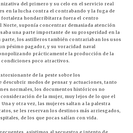
nizativa del primero y su celo en el servicio real
s en la lucha contra el contrabando y la fuga de
 fortaleza hondarribitarra fuera el centro
el Norte, suponía concentrar demasiada atención
asaba una parte importante de su prosperidad en la
u parte, los astilleros también contrariaban los usos
a un pésimo pagador, y su voracidad naval
 monopolizando prácticamente la producción de la
 condiciones poco atractivos.
storsionante de la peste sobre los
e descubrir modos de pensar y actuaciones, tanto
ones normales, los documentos históricos no
 consideración de la mujer, muy lejos de lo que el
Una y otra vez, las mujeres saltan a la palestra
ratos, se les reservan los destinos más arriesgados,
spitales, de los que pocas salían con vida.
ecuentes, asistimos al secuestro e intento de