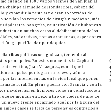
como cuando en 1597 varios vecinos de San Juan al
una chalupa al muelle de Hondarribia, cabeza del
o y expandir la peste si no eran socorridos de
co servían los remedios de cirugía y medicina, más
de Hipócrates. Sangrías, cauterización de bubones y
inducían en muchos casos al debilitamiento de los
diales, sudorativas, pomas aromáticas, aspersiones
el fuego purificador por doquier.
 diatribas políticas se agudizan, teniendo al
tas principales. En estos momentos la Capitanía
ontrovertido, Juan Velázquez, con el que la
iene un pulso por lograr su relevo y aún la
, por las interferencias en la vida local que ponen
ntramado foral. En plena guerra con Francia y con la
zos navales, así en hombres como en construcción
os que se montan en Lezo a tiro de piedra de uno de
a un nuevo frente encarnado aquí por la figura del
En ambos casos se trata de personajes contrarios a