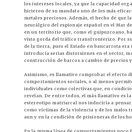
los intereses locales, ya que la capacidad orga
hicieron de su mandato uno de los más eficace
metales preciosos. Además, el hecho de que la
neurálgico del espionaje español en el Mar d
en un territorio que, como el guipuzcoano, b
vista gorda del tráfico transfronterizo. Por s
de la tierra, pues el Estado en bancarrota er
introducía serias distorsiones en el sector,
construcción de barcos a cambio de precios y
Asimismo, es llamativo comprobar el efecto di
comportamientos sociales, o al menos permit
individuales como colectivas que, en condici
revelan. De entre todos, el más llamativo es la
estereotipo matriarcal nos induciría a pensar. 
como víctimas de la violencia y de los malos t
aun y en la condición de prisioneras de los ho
En la misma línea de comportamientos poco fr