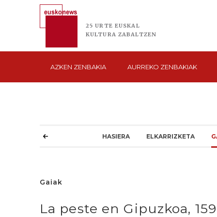
25 URTE
EUSKAL
KULTURA
ZABALTZEN
AZKEN
ZENBAKIA
AURREKO
ZENBAKIAK
HASIERA
ELKARRIZKETA
G
Gaiak
La peste en Gipuzkoa, 15