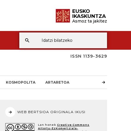
EUSKO
IKASKUNTZA
Asmoz ta jakitez
ISSN 1139-3629
KOSMOPOLITA
ARTARETOA
WEB BERTSIOA ORIGINALA IKUSI
Lan honek
Creative Commons
Aitortu-EzKomertziala-