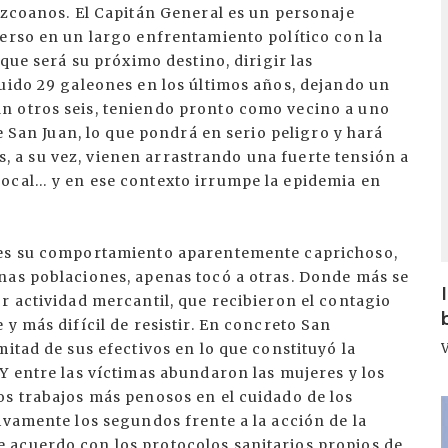
uzcoanos. El Capitán General es un personaje
merso en un largo enfrentamiento político con la
 que será su próximo destino, dirigir las
uido 29 galeones en los últimos años, dejando un
n otros seis, teniendo pronto como vecino a uno
de San Juan, lo que pondrá en serio peligro y hará
las, a su vez, vienen arrastrando una fuerte tensión a
ocal… y en ese contexto irrumpe la epidemia en
 es su comportamiento aparentemente caprichoso,
nas poblaciones, apenas tocó a otras. Donde más se
r actividad mercantil, que recibieron el contagio
y más difícil de resistir. En concreto San
itad de sus efectivos en lo que constituyó la
Y entre las víctimas abundaron las mujeres y los
os trabajos más penosos en el cuidado de los
I
ivamente los segundos frente a la acción de la
 acuerdo con los protocolos sanitarios propios de