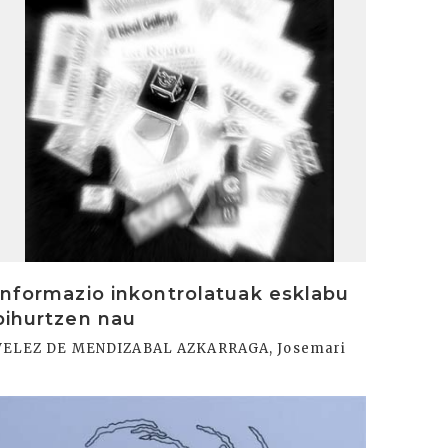
Informazio inkontrolatuak esklabu
bihurtzen nau
VELEZ DE MENDIZABAL AZKARRAGA, Josemari
rakurri