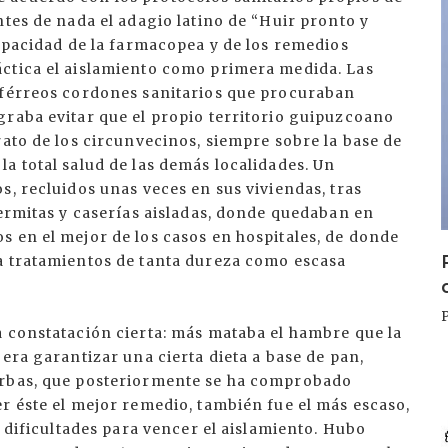
ntes de nada el adagio latino de “Huir pronto y
capacidad de la farmacopea y de los remedios
ctica el aislamiento como primera medida. Las
 férreos cordones sanitarios que procuraban
graba evitar que el propio territorio guipuzcoano
rato de los circunvecinos, siempre sobre la base de
a total salud de las demás localidades. Un
s, recluidos unas veces en sus viviendas, tras
 ermitas y caserías aisladas, donde quedaban en
s en el mejor de los casos en hospitales, de donde
a tratamientos de tanta dureza como escasa
a constatación cierta: más mataba el hambre que la
era garantizar una cierta dieta a base de pan,
I
erbas, que posteriormente se ha comprobado
r éste el mejor remedio, también fue el más escaso,
s dificultades para vencer el aislamiento. Hubo