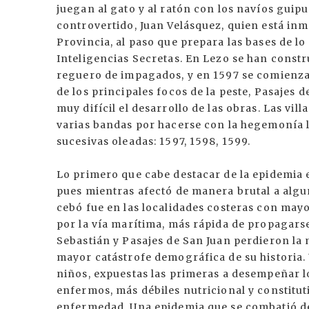
juegan al gato y al ratón con los navíos guip
controvertido, Juan Velásquez, quien está in
Provincia, al paso que prepara las bases de lo
Inteligencias Secretas. En Lezo se han constr
reguero de impagados, y en 1597 se comienza
de los principales focos de la peste, Pasajes 
muy difícil el desarrollo de las obras. Las vil
varias bandas por hacerse con la hegemonía l
sucesivas oleadas: 1597, 1598, 1599.
Lo primero que cabe destacar de la epidemia
pues mientras afectó de manera brutal a algu
cebó fue en las localidades costeras con mayo
por la vía marítima, más rápida de propagarse 
Sebastián y Pasajes de San Juan perdieron la m
mayor catástrofe demográfica de su historia. 
niños, expuestas las primeras a desempeñar l
enfermos, más débiles nutricional y constitut
enfermedad. Una epidemia que se combatió de