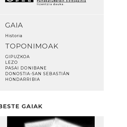
PartekatuBerdin 3.0 Espainia
lizentzia dauka.
GAIA
Historia
TOPONIMOAK
GIPUZKOA
LEZO
PASAI DONIBANE
DONOSTIA-SAN SEBASTIÁN
HONDARRIBIA
BESTE GAIAK
rakurri