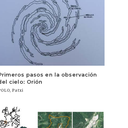
Primeros pasos en la observación
del cielo: Orión
POLO, Patxi
rakurri