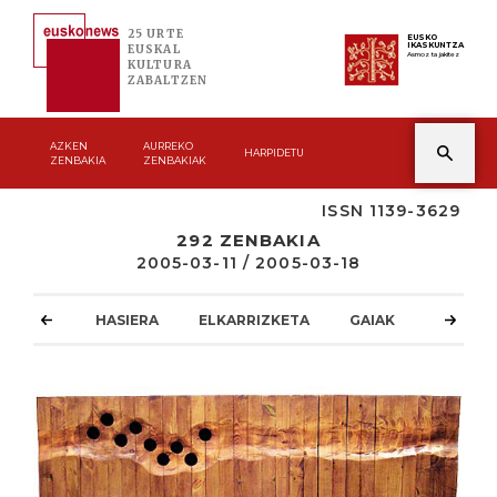
25 URTE
EUSKO
IKASKUNTZA
EUSKAL
Asmoz ta jakitez
KULTURA
ZABALTZEN
AZKEN
AURREKO
HARPIDETU
ZENBAKIA
ZENBAKIAK
ISSN 1139-3629
292 ZENBAKIA
2005-03-11 / 2005-03-18
HASIERA
ELKARRIZKETA
GAIAK
ATZOKO