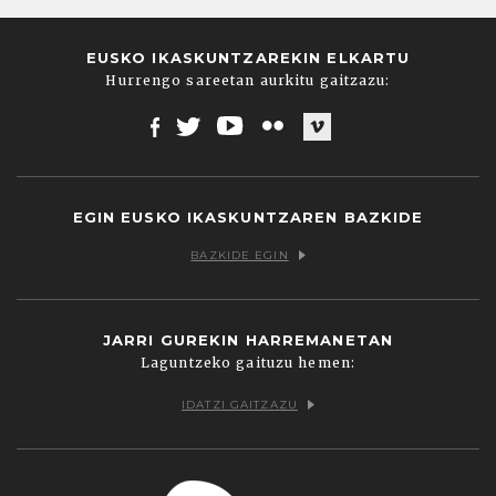
EUSKO IKASKUNTZAREKIN ELKARTU
Hurrengo sareetan aurkitu gaitzazu:
Facebook
Twitter
Youtube
Flickr
Vimeo
EGIN EUSKO IKASKUNTZAREN BAZKIDE
BAZKIDE EGIN
JARRI GUREKIN HARREMANETAN
Laguntzeko gaituzu hemen:
IDATZI GAITZAZU