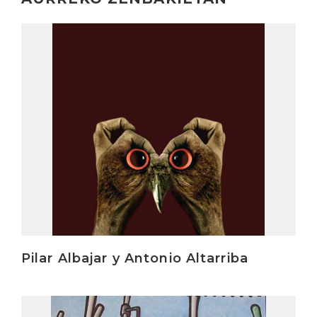
Irakurri
Pilar Albajar y Antonio Altarriba
Irakurri