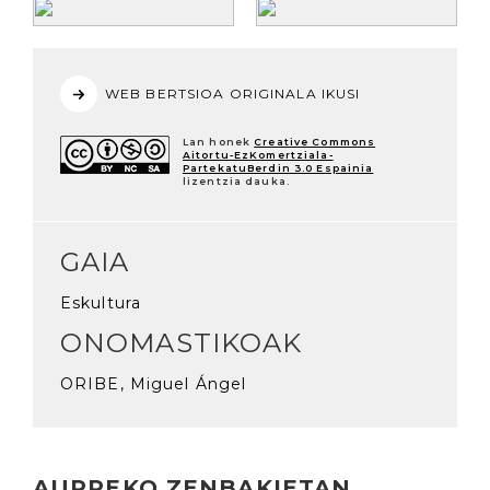
WEB BERTSIOA ORIGINALA IKUSI
Lan honek
Creative Commons
Aitortu-EzKomertziala-
PartekatuBerdin 3.0 Espainia
lizentzia dauka.
GAIA
Eskultura
ONOMASTIKOAK
ORIBE, Miguel Ángel
AURREKO ZENBAKIETAN