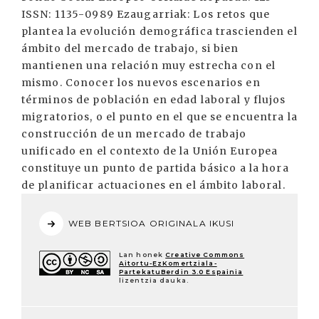
ISSN: 1135-0989 Ezaugarriak: Los retos que
plantea la evolución demográfica trascienden el
ámbito del mercado de trabajo, si bien
mantienen una relación muy estrecha con el
mismo. Conocer los nuevos escenarios en
términos de población en edad laboral y flujos
migratorios, o el punto en el que se encuentra la
construcción de un mercado de trabajo
unificado en el contexto de la Unión Europea
constituye un punto de partida básico a la hora
de planificar actuaciones en el ámbito laboral.
WEB BERTSIOA ORIGINALA IKUSI
Lan honek
Creative Commons
Aitortu-EzKomertziala-
PartekatuBerdin 3.0 Espainia
lizentzia dauka.