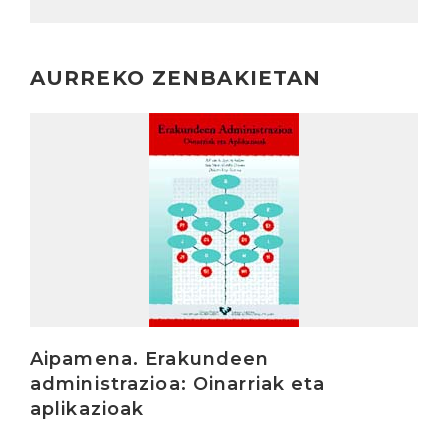
AURREKO ZENBAKIETAN
Irakurri
Aipamena. Erakundeen
administrazioa: Oinarriak eta
aplikazioak