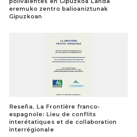
polivalentes en Gipuzkoa Landa
eremuko zentro balioaniztunak
Gipuzkoan
Irakurri
Reseña. La Frontière franco-
espagnole: Lieu de conflits
interétatiques et de collaboration
interrégionale