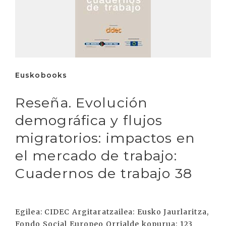
Euskobooks
Reseña. Evolución
demográfica y flujos
migratorios: impactos en
el mercado de trabajo:
Cuadernos de trabajo 38
Egilea: CIDEC Argitaratzailea: Eusko Jaurlaritza,
Fondo Social Europeo Orrialde kopurua: 123