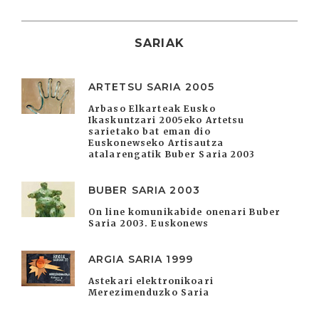
SARIAK
ARTETSU SARIA 2005
Arbaso Elkarteak Eusko
Ikaskuntzari 2005eko Artetsu
sarietako bat eman dio
Euskonewseko Artisautza
atalarengatik Buber Saria 2003
BUBER SARIA 2003
On line komunikabide onenari Buber
Saria 2003. Euskonews
ARGIA SARIA 1999
Astekari elektronikoari
Merezimenduzko Saria