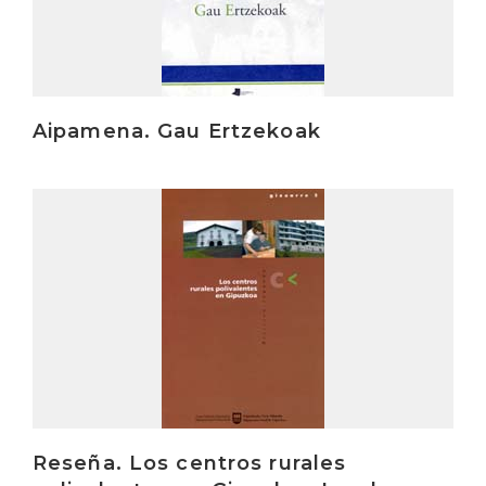
Aipamena. Gau Ertzekoak
Irakurri
Reseña. Los centros rurales