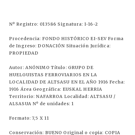
Nº Registro: 013586 Signatura: I-16-2
Procedencia: FONDO HISTÓRICO EI-SEV Forma
de Ingreso: DONACIÓN Situación Jurídica:
PROPIEDAD
Autor: ANÓNIMO Título: GRUPO DE
HUELGUISTAS FERROVIARIOS EN LA
LOCALIDAD DE ALTSASU EN EL AÑO 1916 Fecha:
1916 Área Geográfica: EUSKAL HERRIA
Territorio: NAFARROA Localidad: ALTSASU /
ALSASUA Nº de unidades: 1
Formato: 7,5 X 11
Conservación: BUENO Original o copia: COPIA