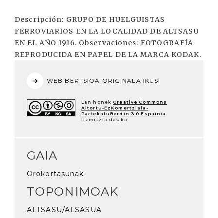
Descripción: GRUPO DE HUELGUISTAS
FERROVIARIOS EN LA LOCALIDAD DE ALTSASU
EN EL AÑO 1916. Observaciones: FOTOGRAFÍA
REPRODUCIDA EN PAPEL DE LA MARCA KODAK.
WEB BERTSIOA ORIGINALA IKUSI
Lan honek
Creative Commons
Aitortu-EzKomertziala-
PartekatuBerdin 3.0 Espainia
lizentzia dauka.
GAIA
Orokortasunak
TOPONIMOAK
ALTSASU/ALSASUA