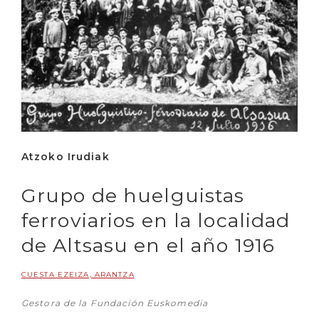
Atzoko Irudiak
Grupo de huelguistas
ferroviarios en la localidad
de Altsasu en el año 1916
CUESTA EZEIZA, ARANTZA
Gestora de la Fundación Euskomedia