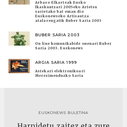
Arbaso Elkarteak Eusko
Ikaskuntzari 2005eko Artetsu
sarietako bat eman dio
Euskonewseko Artisautza
atalarengatik Buber Saria 2003
BUBER SARIA 2003
On line komunikabide onenari Buber
Saria 2003. Euskonews
ARGIA SARIA 1999
Astekari elektronikoari
Merezimenduzko Saria
EUSKONEWS BULETINA
Harpidetu zaitez eta zure