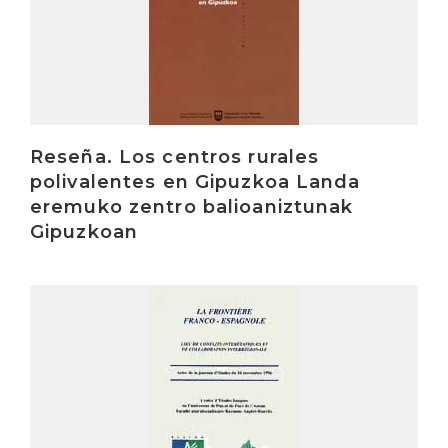
Reseña. Los centros rurales
polivalentes en Gipuzkoa Landa
eremuko zentro balioaniztunak
Gipuzkoan
Irakurri