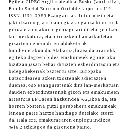
Egilea: CIDEC Argitaratzailea: Eusko Jaurlaritza,
Fondo Social Europeo Orrialde kopurua: 115
ISSN: 1135-0989 Ezaugarriak: Informazio eta
jakintzaren gizartean egiazko gauza bihurtu da
geroz eta emakume gehiago ari direla gehitzen
lan merkatura; eta hori azken hamarkadetan
gizartean eman diren aldaketarik
handienetakoa da. Alabaina, luzea da oraindik
egiteko dagoen bidea emakumeek eguneroko
bizitzan jasan behar dituzten ezberdintasun eta
bidegabekeriak baztertu arte. Europako
Batzordearen azken txostenak adierazten
duenez, oso esanguratsuak dira lan-merkatuan
dauden ezberdintasunak gizon eta emakumeen
artean: ia BPGaren hazkundea %2,3koa da, eta
horren bostena gutxi gorabehera emakumeak
lanean parte hartze handiago dutelako etorri
da. Hala ere, emakumearen enplegu indizea
%18,2 txikiagoa da gizonena baino.