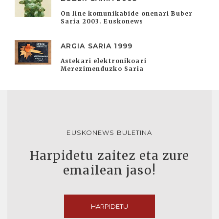
On line komunikabide onenari Buber
Saria 2003. Euskonews
ARGIA SARIA 1999
Astekari elektronikoari
Merezimenduzko Saria
EUSKONEWS BULETINA
Harpidetu zaitez eta zure
emailean jaso!
HARPIDETU