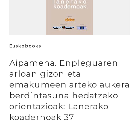
Euskobooks
Aipamena. Enpleguaren
arloan gizon eta
emakumeen arteko aukera
berdintasuna hedatzeko
orientazioak: Lanerako
koadernoak 37