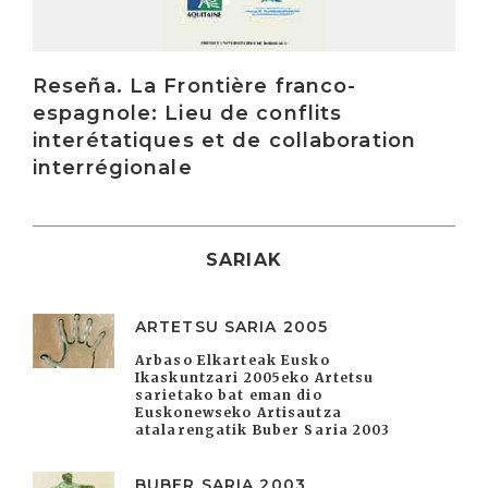
Reseña. La Frontière franco-
espagnole: Lieu de conflits
interétatiques et de collaboration
interrégionale
SARIAK
ARTETSU SARIA 2005
Arbaso Elkarteak Eusko
Ikaskuntzari 2005eko Artetsu
sarietako bat eman dio
Euskonewseko Artisautza
atalarengatik Buber Saria 2003
BUBER SARIA 2003