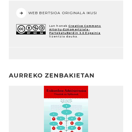
WEB BERTSIOA ORIGINALA IKUSI
Lan honek
Creative Commons
Aitortu-EzKomertziala-
PartekatuBerdin 3.0 Espainia
lizentzia dauka.
AURREKO ZENBAKIETAN
Irakurri