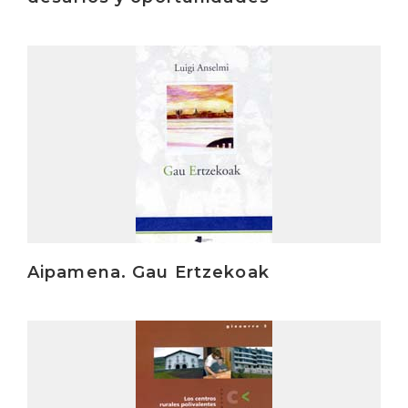
Irakurri
Aipamena. Gau Ertzekoak
Irakurri