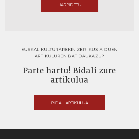
HARPIDETU
EUSKAL KULTURAREKIN ZER IKUSIA DUEN
ARTIKULUREN BAT DAUKAZU?
Parte hartu! Bidali zure
artikulua
BIDALI ARTIKULUA