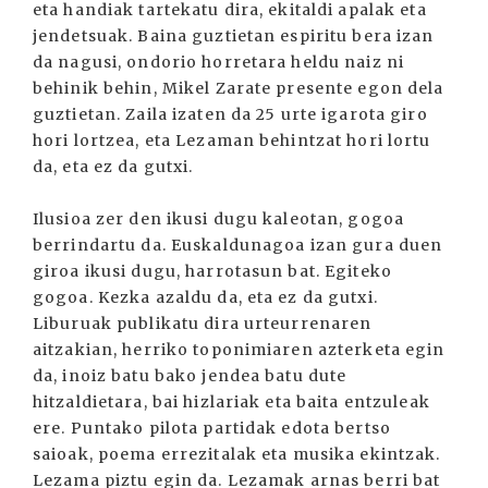
eta handiak tartekatu dira, ekitaldi apalak eta
jendetsuak. Baina guztietan espiritu bera izan
da nagusi, ondorio horretara heldu naiz ni
behinik behin, Mikel Zarate presente egon dela
guztietan. Zaila izaten da 25 urte igarota giro
hori lortzea, eta Lezaman behintzat hori lortu
da, eta ez da gutxi.
Ilusioa zer den ikusi dugu kaleotan, gogoa
berrindartu da. Euskaldunagoa izan gura duen
giroa ikusi dugu, harrotasun bat. Egiteko
gogoa. Kezka azaldu da, eta ez da gutxi.
Liburuak publikatu dira urteurrenaren
aitzakian, herriko toponimiaren azterketa egin
da, inoiz batu bako jendea batu dute
hitzaldietara, bai hizlariak eta baita entzuleak
ere. Puntako pilota partidak edota bertso
saioak, poema errezitalak eta musika ekintzak.
Lezama piztu egin da. Lezamak arnas berri bat