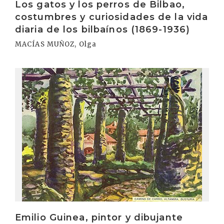
Los gatos y los perros de Bilbao,
costumbres y curiosidades de la vida
diaria de los bilbaínos (1869-1936)
MACÍAS MUÑOZ, Olga
Irakurri
Emilio Guinea, pintor y dibujante