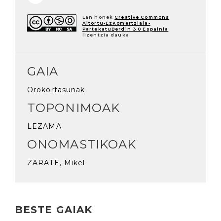
Lan honek
Creative Commons
Aitortu-EzKomertziala-
PartekatuBerdin 3.0 Espainia
lizentzia dauka.
GAIA
Orokortasunak
TOPONIMOAK
LEZAMA
ONOMASTIKOAK
ZARATE, Mikel
BESTE GAIAK