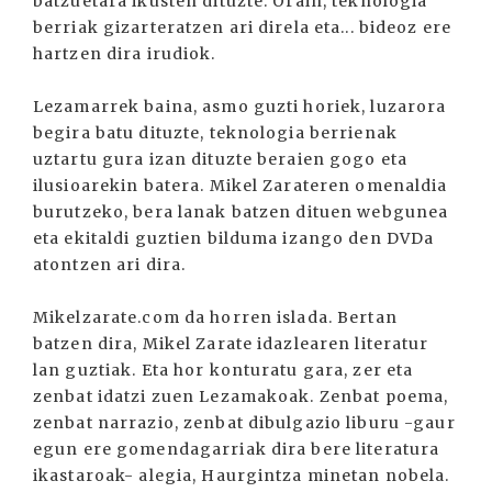
batzuetara ikusten dituzte. Orain, teknologia
berriak gizarteratzen ari direla eta... bideoz ere
hartzen dira irudiok.
Lezamarrek baina, asmo guzti horiek, luzarora
begira batu dituzte, teknologia berrienak
uztartu gura izan dituzte beraien gogo eta
ilusioarekin batera. Mikel Zarateren omenaldia
burutzeko, bera lanak batzen dituen webgunea
eta ekitaldi guztien bilduma izango den DVDa
atontzen ari dira.
Mikelzarate.com da horren islada. Bertan
batzen dira, Mikel Zarate idazlearen literatur
lan guztiak. Eta hor konturatu gara, zer eta
zenbat idatzi zuen Lezamakoak. Zenbat poema,
zenbat narrazio, zenbat dibulgazio liburu -gaur
egun ere gomendagarriak dira bere literatura
ikastaroak- alegia, Haurgintza minetan nobela.