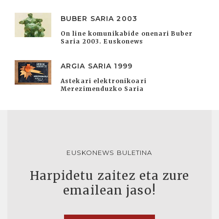
BUBER SARIA 2003
On line komunikabide onenari Buber
Saria 2003. Euskonews
ARGIA SARIA 1999
Astekari elektronikoari
Merezimenduzko Saria
EUSKONEWS BULETINA
Harpidetu zaitez eta zure
emailean jaso!