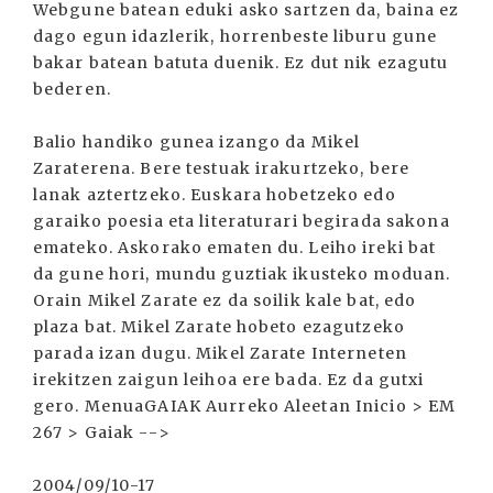
Webgune batean eduki asko sartzen da, baina ez
dago egun idazlerik, horrenbeste liburu gune
bakar batean batuta duenik. Ez dut nik ezagutu
bederen.
Balio handiko gunea izango da Mikel
Zaraterena. Bere testuak irakurtzeko, bere
lanak aztertzeko. Euskara hobetzeko edo
garaiko poesia eta literaturari begirada sakona
emateko. Askorako ematen du. Leiho ireki bat
da gune hori, mundu guztiak ikusteko moduan.
Orain Mikel Zarate ez da soilik kale bat, edo
plaza bat. Mikel Zarate hobeto ezagutzeko
parada izan dugu. Mikel Zarate Interneten
irekitzen zaigun leihoa ere bada. Ez da gutxi
gero. MenuaGAIAK Aurreko Aleetan Inicio > EM
267 > Gaiak -->
2004/09/10-17