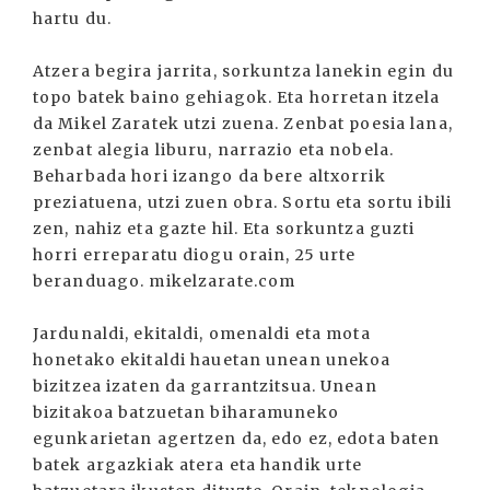
hartu du.
Atzera begira jarrita, sorkuntza lanekin egin du
topo batek baino gehiagok. Eta horretan itzela
da Mikel Zaratek utzi zuena. Zenbat poesia lana,
zenbat alegia liburu, narrazio eta nobela.
Beharbada hori izango da bere altxorrik
preziatuena, utzi zuen obra. Sortu eta sortu ibili
zen, nahiz eta gazte hil. Eta sorkuntza guzti
horri erreparatu diogu orain, 25 urte
beranduago. mikelzarate.com
Jardunaldi, ekitaldi, omenaldi eta mota
honetako ekitaldi hauetan unean unekoa
bizitzea izaten da garrantzitsua. Unean
bizitakoa batzuetan biharamuneko
egunkarietan agertzen da, edo ez, edota baten
batek argazkiak atera eta handik urte