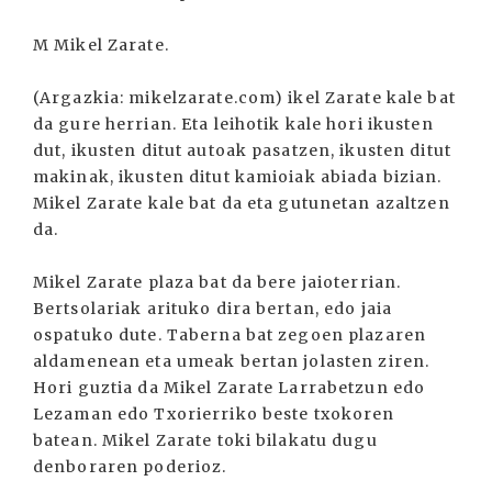
M Mikel Zarate.
(Argazkia: mikelzarate.com) ikel Zarate kale bat
da gure herrian. Eta leihotik kale hori ikusten
dut, ikusten ditut autoak pasatzen, ikusten ditut
makinak, ikusten ditut kamioiak abiada bizian.
Mikel Zarate kale bat da eta gutunetan azaltzen
da.
Mikel Zarate plaza bat da bere jaioterrian.
Bertsolariak arituko dira bertan, edo jaia
ospatuko dute. Taberna bat zegoen plazaren
aldamenean eta umeak bertan jolasten ziren.
Hori guztia da Mikel Zarate Larrabetzun edo
Lezaman edo Txorierriko beste txokoren
batean. Mikel Zarate toki bilakatu dugu
denboraren poderioz.