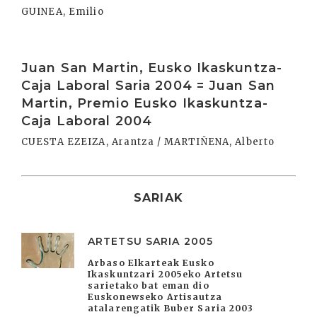
GUINEA, Emilio
Irakurri
Juan San Martin, Eusko Ikaskuntza-
Caja Laboral Saria 2004 = Juan San
Martin, Premio Eusko Ikaskuntza-
Caja Laboral 2004
CUESTA EZEIZA, Arantza / MARTIÑENA, Alberto
SARIAK
ARTETSU SARIA 2005
Arbaso Elkarteak Eusko
Ikaskuntzari 2005eko Artetsu
sarietako bat eman dio
Euskonewseko Artisautza
atalarengatik Buber Saria 2003