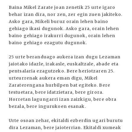
Baina Mikel Zarate joan zenetik 25 urte igaro
behar izan dira, nor zen, zer egin zuen jakiteko.
Asko gara, Mikeli buruz orain lehen baino
gehiago ikasi dugunok. Asko gara, orain lehen
baino gehiago irakurri dugunok, orain lehen
baino gehiago ezagutu dugunok.
25 urte beranduago aukera izan dugu Lezaman
jaiotako idazle, irakasle, euskaltzale, abade eta
pentsalaria ezagutzeko. Bere heriotzaren 25.
urteurrenak aukera eman digu, Mikel
Zaraterengana hurbilpen bat egiteko. Bere
testuetara, bere idatzietara, bere girora.
Horretan lagungarri izan zaizkigu, bere obra
bezala, bere ingurukoen esanak.
Urte osoan zehar, ekitaldi ezberdin ugari burutu
dira Lezaman, bere jaioterrian. Ekitaldi xumeak