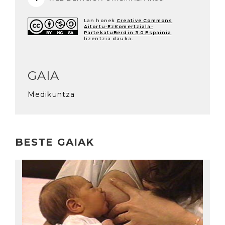
Lan honek
Creative Commons
Aitortu-EzKomertziala-
PartekatuBerdin 3.0 Espainia
lizentzia dauka.
GAIA
Medikuntza
BESTE GAIAK
Irakurri