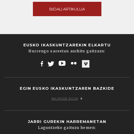
BIDALI ARTIKULUA
EUSKO IKASKUNTZAREKIN ELKARTU
Hurrengo sareetan aurkitu gaitzazu:
Facebook
Twitter
Youtube
Flickr
Vimeo
EGIN EUSKO IKASKUNTZAREN BAZKIDE
BAZKIDE EGIN
JARRI GUREKIN HARREMANETAN
Laguntzeko gaituzu hemen: