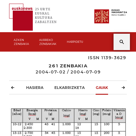
25 URTE
EUSKO
IKASKUNTZA
EUSKAL
Asmoz ta jakitez
KULTURA
ZABALTZEN
AZKEN
AURREKO
HARPIDETU
ZENBAKIA
ZENBAKIAK
ISSN 1139-3629
261 ZENBAKIA
2004-07-02 / 2004-07-09
HASIERA
ELKARRIZKETA
GAIAK
ATZOKO