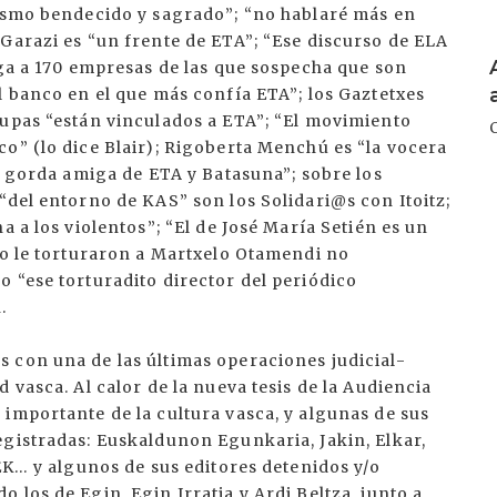
rismo bendecido y sagrado”; “no hablaré más en
Garazi es “un frente de ETA”; “Ese discurso de ELA
I
iga a 170 empresas de las que sospecha que son
l banco en el que más confía ETA”; los Gaztetxes
kupas “están vinculados a ETA”; “El movimiento
o” (lo dice Blair); Rigoberta Menchú es “la vocera
la gorda amiga de ETA y Batasuna”; sobre los
“del entorno de KAS” son los Solidari@s con Itoitz;
a a los violentos”; “El de José María Setién es un
mo le torturaron a Martxelo Otamendi no
 “ese torturadito director del periódico
.
 con una de las últimas operaciones judicial-
 vasca. Al calor de la nueva tesis de la Audiencia
importante de la cultura vasca, y algunas de sus
egistradas: Euskaldunon Egunkaria, Jakin, Elkar,
AEK… y algunos de sus editores detenidos y/o
los de Egin, Egin Irratia y Ardi Beltza, junto a