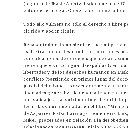
(legales) de Ikasle Abertzaleak o que hace 1
entonces era legal. Cubierta del número 1 de 
Todo ello vulnera no sólo el derecho a libre p
elegido y poder elegir.
Repasar todo esto no significa por mi parte m
así he tratado de desarrollarlo, pero no es p
conculcaciones de derechos que se dan asimi
tienen que vivir con guardaespaldas (ver cuad
libertades y de los derechos humanos en Euska
conflicto (partiendo en primer lugar del derec
parcial del mismo. Consecuentemente, un inten
libertades generalizada debería tener en cuen
una salida justa al sufrimiento y al conflicto 
fechadas y documentadas en el libro “Mil coce
de Azparren Patxi, Barinagarrementeria Luix
Mikel, procesados en relación a la desobedienc
relacionados MenuaGAIAK Inicio > EM 256 > 