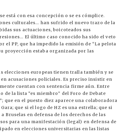
 se está con esa concepción o se es cómplice.
iones culturales… han sufrido el nuevo trazo de la
bidas sus actuaciones, boicoteados sus
esiones… El último caso conocido ha sido el veto
 el PP, que ha impedido la emisión de “La pelota
Su proyección estaba organizada por las
as elecciones europeas tienen tralla también y se
en acusaciones policiales. Es preciso insistir en
rmente cuentan con sentencia firme aún. Entre
o de la lista “es miembro” del Foro de Debate
; que en el puesto diez aparece una colaboradora
ara; que si el logo de HZ es una estrella; que si
 a Bruselas en defensa de los derechos de las
isos para una manifestación (legal) en defensa de
pado en elecciones universitarias en las listas