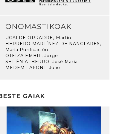
PartekatuBerdin 3.0 Espainia
lizentzia dauka.
ONOMASTIKOAK
UGALDE ORRADRE, Martín
HERRERO MARTÍNEZ DE NANCLARES,
María Purificación
OTEIZA EMBIL, Jorge
SETIÉN ALBERRO, José María
MEDEM LAFONT, Julio
BESTE GAIAK
rakurri