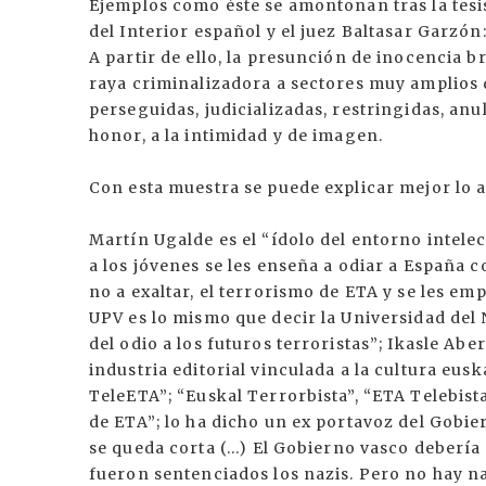
Ejemplos como éste se amontonan tras la tesis
del Interior español y el juez Baltasar Garzón
A partir de ello, la presunción de inocencia br
raya criminalizadora a sectores muy amplios 
perseguidas, judicializadas, restringidas, an
honor, a la intimidad y de imagen.
Con esta muestra se puede explicar mejor lo a
Martín Ugalde es el “ídolo del entorno intele
a los jóvenes se les enseña a odiar a España co
no a exaltar, el terrorismo de ETA y se les em
UPV es lo mismo que decir la Universidad del 
del odio a los futuros terroristas”; Ikasle Abe
industria editorial vinculada a la cultura eus
TeleETA”; “Euskal Terrorbista”, “ETA Telebista
de ETA”; lo ha dicho un ex portavoz del Gobier
se queda corta (...) El Gobierno vasco debería
fueron sentenciados los nazis. Pero no hay nar