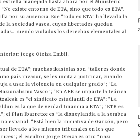
 estrella manejada hasta ahora por el Ministerio
: “No existe entorno de ETA, sino que todo es ETA”.
illa por su ausencia. Ese “todo es ETA” ha llevado la
de la sociedad vasca, cuyas libertades quedan
uladas… siendo violados los derechos elementales al
I
nterior: Jorge Oteiza Embil.
ctual de ETA”; muchas ikastolas son “talleres donde
mo país invasor, se les incita a justificar, cuando
puja a usar la violencia en cualquier grado”; “La
Nazionalismo Vasco”; “En AEK se imparte la teórica
rtzaleak es “el sindicato estudiantil de ETA”; “La
kaldun es la que de verdad financia a ETA”; “ETB es
”; el Plan Ibarretxe es “la disneylandia a la sombra
no español: “Está bien la iniciativa de Garzón, pero
 ser llevado a los mismos tribunales en los que
ices”; el escultor Jorge Oteiza es otro “nazi