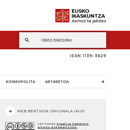
EUSKO
IKASKUNTZA
Asmoz ta jakitez
ISSN 1139-3629
KOSMOPOLITA
ARTARETOA
WEB BERTSIOA ORIGINALA IKUSI
Lan honek
Creative Commons
Aitortu-EzKomertziala-