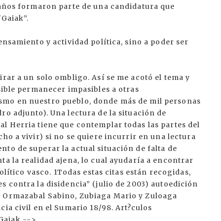
7 años formaron parte de una candidatura que
"Gaiak”.
ensamiento y actividad política, sino a poder ser
irar a un solo ombligo. Así se me acotó el tema y
osible permanecer impasibles a otras
smo en nuestro pueblo, donde más de mil personas
ro adjunto). Una lectura de la situación de
l Herria tiene que contemplar todas las partes del
ho a vivir) si no se quiere incurrir en una lectura
to de superar la actual situación de falta de
ta la realidad ajena, lo cual ayudaría a encontrar
político vasco. 1Todas estas citas están recogidas,
s contra la disidencia” (julio de 2003) autoedición
, Ormazabal Sabino, Zubiaga Mario y Zuloaga
ia civil en el Sumario 18/98. Art?culos
Gaiak -->