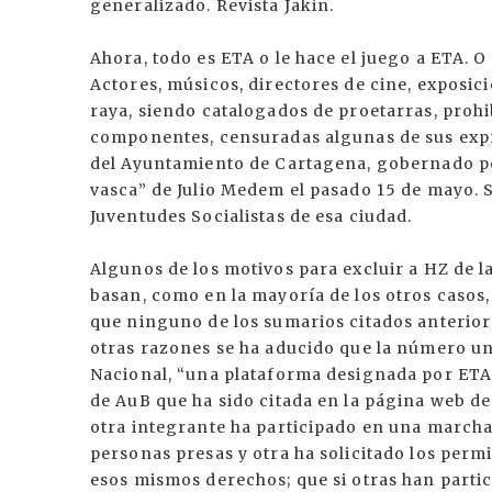
generalizado. Revista Jakin.
Ahora, todo es ETA o le hace el juego a ETA. O
Actores, músicos, directores de cine, exposic
raya, siendo catalogados de proetarras, prohi
componentes, censuradas algunas de sus expr
del Ayuntamiento de Cartagena, gobernado por
vasca” de Julio Medem el pasado 15 de mayo. 
Juventudes Socialistas de esa ciudad.
Algunos de los motivos para excluir a HZ de l
basan, como en la mayoría de los otros casos, 
que ninguno de los sumarios citados anterio
otras razones se ha aducido que la número un
Nacional, “una plataforma designada por ETA”
de AuB que ha sido citada en la página web de G
otra integrante ha participado en una marcha
personas presas y otra ha solicitado los perm
esos mismos derechos; que si otras han partici