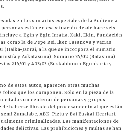
s.
esadas en los sumarios especiales de la Audiencia
s personas están en esa situación desde hace seis
incluye a Egin y Egin Irratia, Xaki, Ekin, Fundación
as como la de Pepe Rei, Iker Casanova y varias
 (Haika-Jarrai, a la que se incorpora el Sumario
mnistía y Askatasuna), Sumario 35/02 (Batasuna),
revias 216/01 y 403/03 (Euskaldunon Egunkaria y
no de estos autos, aparecen otras muchas
 folios que los componen. Sólo en la pieza de la
en citados un centenar de personas y grupos
te de haberse librado del procesamiento al que están
emi Zumalabe, ABK, Piztu y Bai Euskal Herriari.
gualmente criminalizadas. Las manifestaciones de
dades delictivas. Las prohibiciones y multas se han