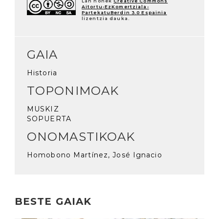
Lan honek
Creative Commons
Aitortu-EzKomertziala-
PartekatuBerdin 3.0 Espainia
lizentzia dauka.
GAIA
Historia
TOPONIMOAK
MUSKIZ
SOPUERTA
ONOMASTIKOAK
Homobono Martínez, José Ignacio
BESTE GAIAK