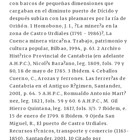
con barcos de pequeñas dimensiones que
cargaban en el diminuto puerto de Dícido y
después subían con las pleamares por la ría de
Oriñón. 1 Homobono, J. I., ?La miner?a en la
zona de Castro Urdiales (1791 - 1986)?, La
Cuenca minera vizca?na. Trabajo, patrimonio y
cultura popular, Bilbao, 1994, p. 63. 2 Archivo
Hist?rico Provincial de Cantabria (en adelante
A.H.P.C.), Nicol?s Bara?ano, leg. 1809, fols. 79 y
80, 18 de mayo de 1785. 3 Ibidem. 4 Ceballos
Cuerno, C., Arozas y ferrones. Las ferrer?as de
Cantabria en el Antiguo R?gimen, Santander,
2001, p. 64. 5 A.H.P.C., Romualdo Antonio Mart?
nez, leg. 1821, fols. 59 y 60. 6 A.H.P.C., M. Gil
Hierro Quintana, leg. 1817, fols. 3/5. 7 Ibidem, e.
15 de enero de 1799. 8 Ibidem. 9 Ojeda San
Miguel, R., El puerto de Castro Urdiales.
Recursos t?cnicos, transporte y comercio (1163-
1850), Santander, 2001. 10 Citado por