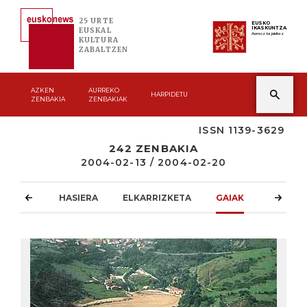
25 URTE
EUSKO
IKASKUNTZA
EUSKAL
Asmoz ta jakitez
KULTURA
ZABALTZEN
AZKEN
AURREKO
HARPIDETU
ZENBAKIA
ZENBAKIAK
ISSN 1139-3629
242 ZENBAKIA
2004-02-13 / 2004-02-20
HASIERA
ELKARRIZKETA
GAIAK
ATZOKO