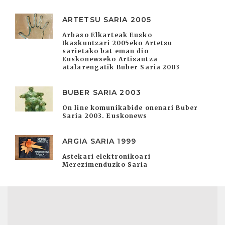
ARTETSU SARIA 2005
Arbaso Elkarteak Eusko
Ikaskuntzari 2005eko Artetsu
sarietako bat eman dio
Euskonewseko Artisautza
atalarengatik Buber Saria 2003
BUBER SARIA 2003
On line komunikabide onenari Buber
Saria 2003. Euskonews
ARGIA SARIA 1999
Astekari elektronikoari
Merezimenduzko Saria