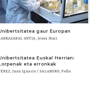
Unibertsitatea gaur Europan
LARRAZABAL ANTIA, Jesus Mari
rakurri
Unibertsitatea Euskal Herrian:
Lorpenak eta erronkak
PÉREZ, Juan Ignacio / SALABURU, Pello