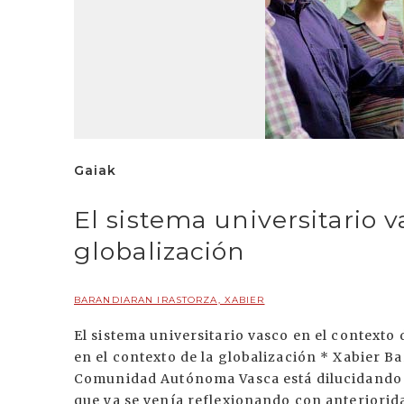
Gaiak
El sistema universitario v
globalización
BARANDIARAN IRASTORZA, XABIER
El sistema universitario vasco en el contexto de la globalización El sistema universitario vasco en el contexto de la globalización * Xabier Barandiaran Irastorza Durante los últimos meses, la Comunidad Autónoma Vasca está dilucidando en torno a la Ley de Universidades, tema sobre el que ya se venía reflexionando con anterioridad. ¿Qué tipo de universidad necesita nuestra sociedad? ¿Qué condiciones públicas se deben establecer para su desarrollo? La universidad tiene encomendada la importante misión de generar y socializar conocimiento avanzado en distintos ámbitos, de dar una respuesta a las necesidades que plantea la sociedad, y no al revés, como algunos parecen considerar. Universidad de Deusto. Campus de Bilbao. Las sociedades occidentales avanzadas están introduciendo cambios sociales a una enorme velocidad. Nuestras economías se están adentrando en una cada vez más profunda globalización. Las tecnologías de la comunicación y de la información han traído consigo una mayor desnacionalización y desmaterialización del sistema económico. En la sociedad del conocimiento el valor añadido reside fundamentalmente en el conocimiento. La posibilidad de competir en el panorama internacional la detentan los actores, países y distritos capaces de producir y gestionar conocimiento. Se trata de una realidad que obliga a las empresas y a los trabajadores a introducir importantes cambios. Ahora que el nuevo campo de juego empieza a extenderse al ámbito internacional, los actores económicos, en el caso de querer seguir manteniendo su nivel de competitividad, no tendrán otro remedio que diseñar estructuras altamente flexibles y aceptar el cambio cultural. El carácter del trabajo se va modificando y las condiciones laborales flexibilizando, porque así lo exigen los cambios que afectan a las particularidades sociales en términos de tiempo y espacio. El escenario económico ofrece muy poca estabilidad. La globalización no sólo afecta a la realidad económica. También incide directay profundamente en la cultura de nuestra sociedad. Nuestro entorno se presenta cada vez más secularizado y plural en lo que respecta a pertenecer, sentirse y actuar conforme a parámetros individuales o colectivos. Muchos países están tratando de combinar el acuerdo básico social con la inevitable pluralidad. La globalización ubica la construcción social de la realidad cultural dentro del nuevo concepto del espacio y del tiempo. Tenemos ante nosotros dos procesos contrapuestos: por una parte la pluralidad, y por otra la homogeneidad que imponen los actores que más poder ostentan en el sistema económico. En este escenario no hay lugar para los caracteres exclusivos, excluyentes e insostenibles: para poder conservar lo propio, hay que integrarse con los demás. En buena parte, la globalización económica ha sido la causante de haber sumido en crisis el concepto del Estado nación. El cambio en las estructuras de la sociedad ha convertido la reforma de la estructura política en una urgente necesidad y en un problema. Algunas de las competencias que ostenta el Estado del bienestar podrían ser transferidas a otro tipo de estructuras, mientras que otras empiezan a quedarse en manos de actores privados no políticos presentes en el mercado. Esta situación de incesantes cambios y escasa estabilidad ha provocado que la "crisis" se haya institucionalizado. No se puede olvidar tampoco que este modelo de desarrollo está aumentando las diferencias entre los países ricos y pobres. Universidad de Deusto. Campus de Donostia. Las universidades vascas deben amoldarse a este nuevo contexto. Y es que la universidad actual, sea pública o privada, ofrece una imagen muy distante con respecto a la realidad social. Nuestro sistema universitario depende de la estructura política estatal y de sus condiciones normativas. Este sistema se ha caracterizado por su excesiva burocracia y poca flexibilidad. Por otra parte, desde el punto de vista organizativo, es inevitable diferenciar la universidad públicay la privada. La universidad privada se financia fundamentalmente gracias a las matrículas de los alumnos, apenas cuenta con medios para destinar a la investigación, y el descenso de alumnos les obliga a buscar nuevas fuentes de financiación. Todo ello debería obligarles a desplegarse a nuevos ámbitos en investigación y formación. En términos generales, la universidad no esta internacionalizada, sus procesos formativos están limitados a unos períodos concretos, carece de tradición en gestión empresarial, y cuenta con enormes y sólidas estructuras difíciles de mover. El valor añadido de la universidad privada ha estado en la docencia y, al menos por el momento, en su disciplina y seriedad. Pero eso no basta para afrontar el futuro. Tiene que introducir cambios en su estructura, en sus contenidos de investigación y formación y en la gesti