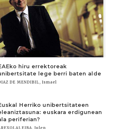
EAEko hiru errektoreak
unibertsitate lege berri baten alde
DIAZ DE MENDIBIL, Ismael
rakurri
Euskal Herriko unibertsitateen
eleaniztasuna: euskara erdigunean
ala periferian?
AREXOLALEIBA, Julen