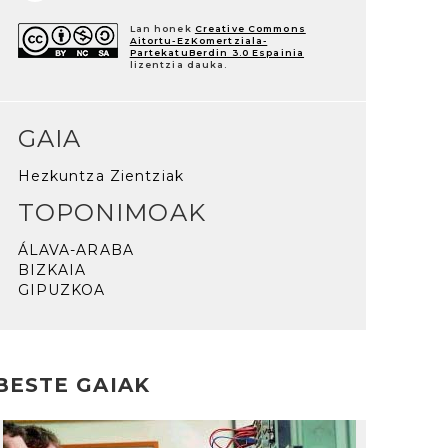
Lan honek
Creative Commons
Aitortu-EzKomertziala-
PartekatuBerdin 3.0 Espainia
lizentzia dauka.
GAIA
Hezkuntza Zientziak
TOPONIMOAK
ÁLAVA-ARABA
BIZKAIA
GIPUZKOA
BESTE GAIAK
rakurri