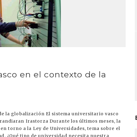
asco en el contexto de la
ón. La universidad pública tiene menos problemas financieros, pero exactamente los mismos retos: adentrarse más en la red internacional, ampliar los procesos de formación e investigación, etc. Para ello antes deberá flexibilizar su estructura, lo que presenta serias dificultades en la estructura pública, bastantes más que en la privada. Cuando se habla sobre los cambios a introducir en la universidad, con frecuencia se suelen identificar con cambios en el sistema y en las condiciones de las instituciones públicas. Lo más importante es diferenciar debidamente los dos aspectos. Es necesario cambiar las normas y el sistema, pero la máxima responsabilidad está en manos de los actores que los tienen que llevar a cabo. La clave fundamental del cambio son los recursos humanos de la universidad. El ámbito de nuestra universidad ya no son ni España ni Euskal Herria, sino Europa y el mundo, por lo que estamos obligados a contar con una diversidad cultural y lingüística. Y la única manera de conservar nuestra cultura y nuestra lengua es integrarse en una realidad más amplia. Las universidades radicadas en Euskal Herria tienen que adaptarse a lanueva realidad que exige crear conocimientos y difundir la formación. Para que el euskera siga progresando, hay que combinarlo con el castellano, con el inglés y con otras cuantas lenguas. El mayor favor que podemos hacerle al euskera es que en la sociedad científica inglesa haya personas que sepan hablarlo. La función de la universidad consiste en crear conocimientos avanzados y ofrecer procesos de formación. Sin embargo, Euskal Herria tiene una capacidad limitada para crear conocimientos. No podemos crearlos en todos los ámbitos, sino sólo en los que se consideran estratégicos. En este sentido, tampoco puede restringir el proceso formativo a una determinada zona geográfica, ni a una determinada edad. Hay que explorar nuevos mercados y superar los límites existentes en todas aquellas materias en las que podemos ofrecer un valor añadido. Por otra parte, los procesos formativos de los alumnos no se pueden basar exclusivamente en la transmisión del conocimiento y de la información, sino que además hay que inculcarles valores humanos orientados a la formación y al desarrollo de sus capacidades. En una sociedad que cambia a tan increíble velocidad, el estudiante tiene que ser capaz de adaptarse a los nuevos conocimientos y procesos con los que se encontrará durante el proceso de aprendizaje que abarcará toda su vida. Nos encontramos ante un nuevo reto pedagógico consistente en encauzar el significativo y autónomo proceso de aprendizaje del alumno. Toda esta serie de desafíos requieren asimismo modificaciones desde el punto de vista empresarial. La universidad tiene que ser una empresa competitiva que desarrolle su trabajo con calidad. Tiene que adaptar su estructura a estas funciones. No puede ser una isla en el ámbito de la investigación y la formación, sino que debe superar los límites actuales e integrarse en redes más amplias y trabajar en concordancia con otras universidades y empresas de Europa y del mundo. Además, es importante que esta dinámica se desarrolle enel entorno más próximo, para que las universidades radicadas en Euskal Herria sean tanto productoras del valor añadido como medio de comunicación del valor añadido producido por otras entidades. En lo que respecta a la organización, las universidades pública y privadas deben alcanzar un mayor grado de autonomía y flexibilidad (fundamentalmente en la contratación del profesorado y en la adopción de decisiones para la gestión y formación) y dejar atrás las oxidadas y habituales falta de movilidad y burocracia. Sin embargo, la estructura de la universidad es un medio, no una finalidad, puesto que ésta se traduce en crear conocimientos y preparar a las personas. Ni tan siquiera los títulos constituyen un fin, sino simplemente un exponente. Es totalmente necesario que las universidades de la Comunidad Autónoma Vasca se orienten hacia la realidad que acabamos de describir. Para ello, tan importantes como las condiciones impuestas por las instituciones públicas son las decisiones que adopten las propias universidades. En tanto en cuanto la universidad siga constituyendo un valor para el desarrollo de la Comunidad Autónoma Vasca, el Gobierno Vasco tendrá que hacer uso de las competencias y asegurar la continuidad de la misma. Cierto que no tiene la capacidad de condicionar de un Estado, pero en la medida de lo posible debería darles un impulso y establecer condiciones para que las universidades vascas actúen de una forma más coordinada y sean capaces de hacer frente a los retos que tienen ante sí: fijar condiciones legales para que las universidades cuenten con nuevas fuentes de financiación, adoptar medidas legales orientadas a flexibilizar la gestión de las universidades, favorecer la colaboración entre distintas entidades y universidades en aquellas materias que tengan un valor estratégico para Euskal Herria, fomentar la integración internacional, ayudar en el diseño del plan estratégico de recursos humanos para la evolución de Euskal Herria, etc. La Comunidad Autónoma
I