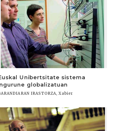
Euskal Unibertsitate sistema
ingurune globalizatuan
BARANDIARAN IRASTORZA, Xabier
rakurri