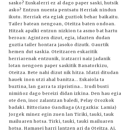
sasko? Euskalerri ez al dago paper saski, hutsik
asko? Entzun nuenta pentsatu Herriak nindun
ikutu. Herriak eta egiak guztiok behar baikaitu.
Tailer batean nengoan, Oteitza baten ondoan.
Hitzak apalki entzun nizkion ta asmo bat hartu
beroan: Agintzen dizut, egia, idazten dudan
guztia tailer hontara jasoko dizutk. Gaurtik
hemen dut saskia. Oteitzaren eskaritik
herriarenak entzunik, iratzarri naiz jadanik
lotan nengoen paper saskitik Banatorkizu,
Oteitza. Bete nahi dizut nik hitza. Idatzi ditudan
hauek inon utzi ahal banitza... Eskaiola ta
buztina, lan garra ta zipristina... Irudi busti
nimiñoz dago bereizi didan izkina. Den hau egia
ote den, inor zalantzan baledi, Pelay Orozkok
badaki. Bittoriano Gandiaga (Argazkia: Lamia)
Jorgek minez egin zuen lan Tiriki, tauki, tauk
mailuaren hotsa. Tirki, tauki, tauki mailuaren
hotsa. Hamasei harri lantzen ari da Oteitza. Ai,