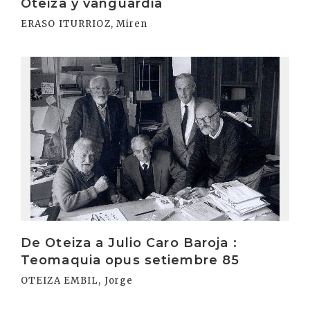
Oteiza y vanguardia
ERASO ITURRIOZ, Miren
Irakurri
De Oteiza a Julio Caro Baroja :
Teomaquia opus setiembre 85
OTEIZA EMBIL, Jorge