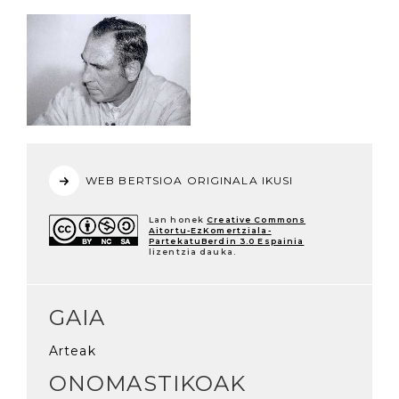
WEB BERTSIOA ORIGINALA IKUSI
Lan honek
Creative Commons
Aitortu-EzKomertziala-
PartekatuBerdin 3.0 Espainia
lizentzia dauka.
GAIA
Arteak
ONOMASTIKOAK