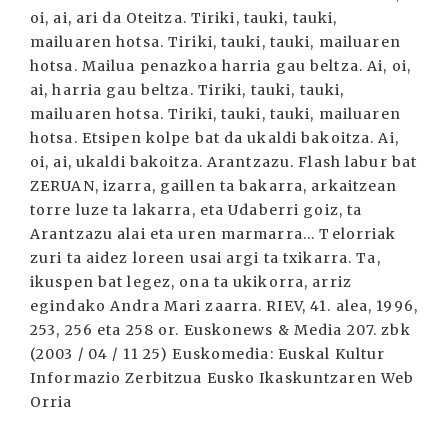
oi, ai, ari da Oteitza. Tiriki, tauki, tauki,
mailuaren hotsa. Tiriki, tauki, tauki, mailuaren
hotsa. Mailua penazkoa harria gau beltza. Ai, oi,
ai, harria gau beltza. Tiriki, tauki, tauki,
mailuaren hotsa. Tiriki, tauki, tauki, mailuaren
hotsa. Etsipen kolpe bat da ukaldi bakoitza. Ai,
oi, ai, ukaldi bakoitza. Arantzazu. Flash labur bat
ZERUAN, izarra, gaillen ta bakarra, arkaitzean
torre luze ta lakarra, eta Udaberri goiz, ta
Arantzazu alai eta uren marmarra... Telorriak
zuri ta aidez loreen usai argi ta txikarra. Ta,
ikuspen bat legez, ona ta ukikorra, arriz
egindako Andra Mari zaarra. RIEV, 41. alea, 1996,
253, 256 eta 258 or. Euskonews & Media 207. zbk
(2003 / 04 / 11 25) Euskomedia: Euskal Kultur
Informazio Zerbitzua Eusko Ikaskuntzaren Web
Orria