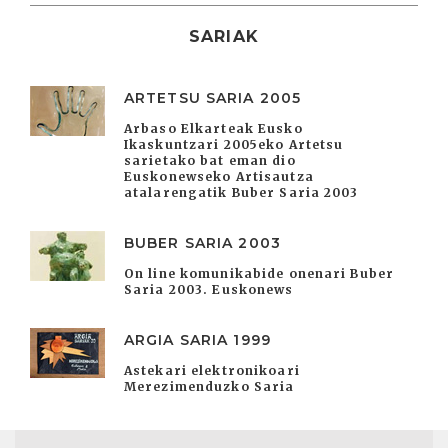
SARIAK
ARTETSU SARIA 2005
Arbaso Elkarteak Eusko
Ikaskuntzari 2005eko Artetsu
sarietako bat eman dio
Euskonewseko Artisautza
atalarengatik Buber Saria 2003
BUBER SARIA 2003
On line komunikabide onenari Buber
Saria 2003. Euskonews
ARGIA SARIA 1999
Astekari elektronikoari
Merezimenduzko Saria