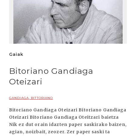
Gaiak
Bitoriano Gandiaga
Oteizari
GANDIAGA, BITTORIANO
Bitoriano Gandiaga Oteizari Bitoriano Gandiaga
Oteizari Bitoriano Gandiaga Oteitzari baietza
Nik ez dut orain idazten paper saskirako baizen,
agian, noizbait, zeozer. Zer paper saski ta