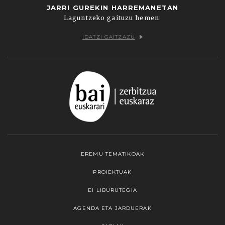
JARRI GUREKIN HARREMANETAN
Laguntzeko gaituzu hemen:
IDATZI GAITZAZU
EREMU TEMATIKOAK
PROIEKTUAK
EI LIBURUTEGIA
AGENDA ETA JARDUERAK