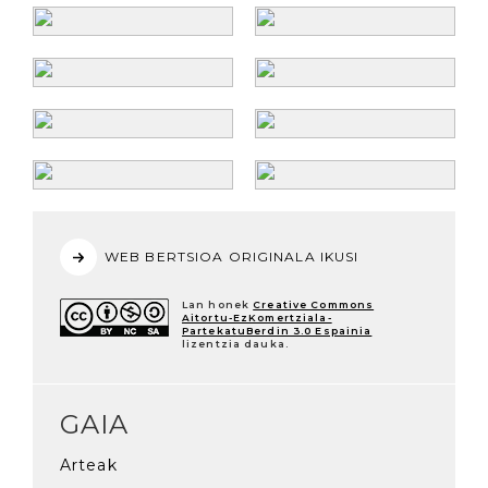
WEB BERTSIOA ORIGINALA IKUSI
Lan honek
Creative Commons
Aitortu-EzKomertziala-
PartekatuBerdin 3.0 Espainia
lizentzia dauka.
GAIA
Arteak