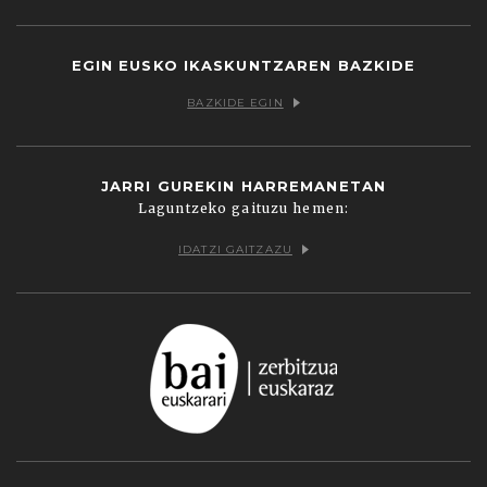
Facebook
Twitter
Youtube
Flickr
Vimeo
EGIN EUSKO IKASKUNTZAREN BAZKIDE
BAZKIDE EGIN
JARRI GUREKIN HARREMANETAN
Laguntzeko gaituzu hemen:
IDATZI GAITZAZU