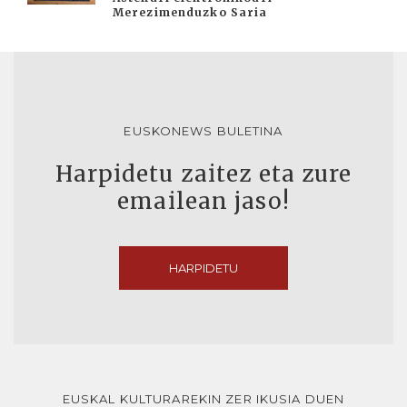
Merezimenduzko Saria
EUSKONEWS BULETINA
Harpidetu zaitez eta zure
emailean jaso!
HARPIDETU
EUSKAL KULTURAREKIN ZER IKUSIA DUEN