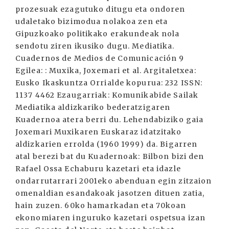
prozesuak ezagutuko ditugu eta ondoren
udaletako bizimodua nolakoa zen eta
Gipuzkoako politikako erakundeak nola
sendotu ziren ikusiko dugu. Mediatika.
Cuadernos de Medios de Comunicación 9
Egilea: : Muxika, Joxemari et al. Argitaletxea:
Eusko Ikaskuntza Orrialde kopurua: 232 ISSN:
1137 4462 Ezaugarriak: Komunikabide Sailak
Mediatika aldizkariko bederatzigaren
Kuadernoa atera berri du. Lehendabiziko gaia
Joxemari Muxikaren Euskaraz idatzitako
aldizkarien errolda (1960 1999) da. Bigarren
atal berezi bat du Kuadernoak: Bilbon bizi den
Rafael Ossa Echaburu kazetari eta idazle
ondarrutarrari 2001eko abenduan egin zitzaion
omenaldian esandakoak jasotzen dituen zatia,
hain zuzen. 60ko hamarkadan eta 70koan
ekonomiaren inguruko kazetari ospetsua izan