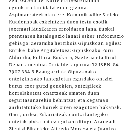
zen, Gaceta del Norte eta beste hainbat
egunkarietan idatzi zuen gizona.
Azpimarratzekotan ere, Komunikadibe Saileko
Kuadernoak eskeintzen duen testu osotik
Joxemari Muxikaren erroldaren lana. Euskal
prentsaren katalogazio lanari esker. Informazio
gehiago: Zeramika herrikoia Gipuzkoan Egilea:
Enrike Ibabe Argitaletxea: Gipuzkoako Foru
Aldundia, Kultura, Euskara, Gazteria eta Kirol
Departamentua. Orrialde kopurua: 72 ISBN: 84
7907 384 5 Ezaugarriak: Gipuzkoako
ontzigintzako lantegietan egindako ontziei
buruz ezer gutxi genekien, ontzigileek
horrelakotzat onartzeak ematen duen
segurtasunarekin behintzat, eta Zegaman
aurkitatutako horiek ziren ezagutzen bakanak.
Gaur, ordea, Eskoriatzako ontzi lantegiko
ontziak pixka bat ezagutzen ditugu Aranzadi
Zientzi Elkarteko Alfredo Moraza eta Juantxo