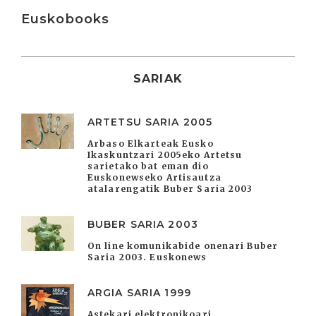
Irakurri
Euskobooks
SARIAK
ARTETSU SARIA 2005
Arbaso Elkarteak Eusko
Ikaskuntzari 2005eko Artetsu
sarietako bat eman dio
Euskonewseko Artisautza
atalarengatik Buber Saria 2003
BUBER SARIA 2003
On line komunikabide onenari Buber
Saria 2003. Euskonews
ARGIA SARIA 1999
Astekari elektronikoari