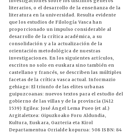
investigaciones sobre los distintos géneros
literarios, o el desarrollo de la enseñanza de la
literatura en la universidad. Resulta evidente
que los estudios de Filología Vasca han
proporcionado un impulso considerable al
desarrollo de la crítica académica, a su
consolidación y a la actualización de la
orientación metodológica de nuestras
investigaciones. En los siguientes artículos,
escritos no solo en euskara sino también en
castellano y francés, se describen las múltiples
facetas de la crítica vasca actual. Informazio
gehiago: El triunfo de las elites urbanas
guipuzcoanas: nuevos textos para el estudio del
gobierno de las villas y de la provincia (1412
1539) Egilea: José Ángel Lema Pueo (et al.)
Argitaletxea: Gipuzkoako Foru Aldundia,
Kultura, Euskara, Gazteria eta Kirol
Departamentua Orrialde kopurua: 508 ISBN: 84