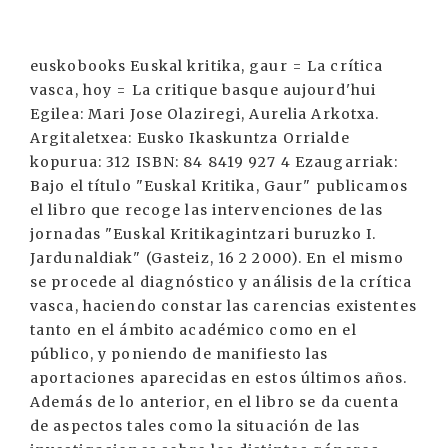
euskobooks Euskal kritika, gaur = La crítica
vasca, hoy = La critique basque aujourd'hui
Egilea: Mari Jose Olaziregi, Aurelia Arkotxa.
Argitaletxea: Eusko Ikaskuntza Orrialde
kopurua: 312 ISBN: 84 8419 927 4 Ezaugarriak:
Bajo el título "Euskal Kritika, Gaur" publicamos
el libro que recoge las intervenciones de las
jornadas "Euskal Kritikagintzari buruzko I.
Jardunaldiak" (Gasteiz, 16 2 2000). En el mismo
se procede al diagnóstico y análisis de la crítica
vasca, haciendo constar las carencias existentes
tanto en el ámbito académico como en el
público, y poniendo de manifiesto las
aportaciones aparecidas en estos últimos años.
Además de lo anterior, en el libro se da cuenta
de aspectos tales como la situación de las