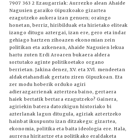
7907 363 2 Ezaugarriak: Aurrezko alean Ahaide
Nagusien garaiko Gipuzkoako gizartea
ezagutzeko aukera izan genuen; oraingo
honetan, berriz, hiribilduak eta hirietako eliteak
izango ditugu aztergai, izan ere, gero eta indar
gehiago hartzen zihoazen ekonomian zein
politikan eta azkenean, Ahaide Nagusien lekua
hartu zuten Erdi Aroaren bukaera aldera
sortutako aginte politikoetako organo
berrietan. Jakina denez, XV. eta XVl. mendeetan
aldaketahandiak gertatu ziren Gipuzkoan. Eta
zer modu hoberik orduko agiri
adierazgarrienak aztertzea baino, gertaera
haiek bertatik bertara ezagutzeko? Gainera,
agiriekin batera datozkigun historiako bi
azterlanak lagun ditugula, agiriak aztertzeko
hainbat ikuspuntu izan ditzakegu: gizartea,
ekonomia, politika eta baita ideologia ere. Hala,
aurrena hiritartze eta politikako eraldaketa