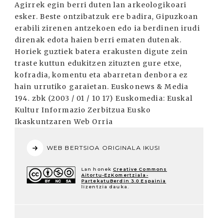
Agirrek egin berri duten lan arkeologikoari
esker. Beste ontzibatzuk ere badira, Gipuzkoan
erabili zirenen antzekoen edo ia berdinen irudi
direnak edota haien berri ematen dutenak.
Horiek guztiek batera erakusten digute zein
traste kuttun edukitzen zituzten gure etxe,
kofradia, komentu eta abarretan denbora ez
hain urrutiko garaietan. Euskonews & Media
194. zbk (2003 / 01 / 10 17) Euskomedia: Euskal
Kultur Informazio Zerbitzua Eusko
Ikaskuntzaren Web Orria
WEB BERTSIOA ORIGINALA IKUSI
Lan honek
Creative Commons
Aitortu-EzKomertziala-
PartekatuBerdin 3.0 Espainia
lizentzia dauka.