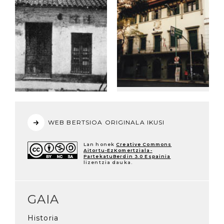
WEB BERTSIOA ORIGINALA IKUSI
Lan honek
Creative Commons
Aitortu-EzKomertziala-
PartekatuBerdin 3.0 Espainia
lizentzia dauka.
GAIA
Historia