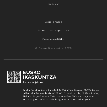
SARIAK
Webgune honek cookieak erabiltzen ditu,
Lege oharra
propioak zein hirugarrenenak. Hautatu
Pribatutasun-politika
nabigatzeko nahiago duzun cookie aukera.
Guztiz desaktibatzea ere hauta dezakezu.
Cookie-politika
Cookie batzuk blokeatu nahi badituzu, egin klik
© Eusko Ikaskuntza 2026
"konfigurazioa" aukeran. "Onartzen dut" botoia
sakatuz gero, aipatutako cookieak eta gure
cookie politika onartzen duzula adierazten ari
zara. Sakatu
Irakurri gehiago
lotura informazio
EUSKO
gehiago lortzeko.
IKASKUNTZA
Asmoz ta jakitez
Onartu
Eusko Ikaskuntza - Sociedad de Estudios Vascos, EI-SEV izaera
pribatuko Erakunde zientifiko-kultural bat da, 1918an Araba,
Bizkaia, Gipuzkoa eta Nafarroako Aldundiek sortua, euskal
kultura garatzeko baliabide egonkor eta iraunkor gisa
Konfiguratu