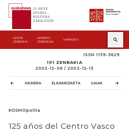
25 URTE
EUSKO
IKASKUNTZA
EUSKAL
Asmoz ta jakitez
KULTURA
ZABALTZEN
AZKEN
AURREKO
HARPIDETU
ZENBAKIA
ZENBAKIAK
ISSN 1139-3629
191 ZENBAKIA
2002-12-06 / 2002-12-13
HASIERA
ELKARRIZKETA
GAIAK
ATZOKO
KOSMOpolita
125 años del Centro Vasco