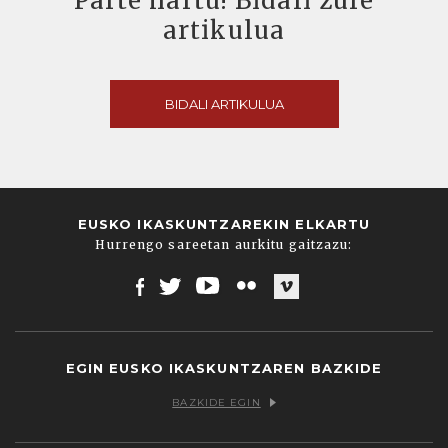
Parte hartu! Bidali zure
artikulua
BIDALI ARTIKULUA
EUSKO IKASKUNTZAREKIN ELKARTU
Hurrengo sareetan aurkitu gaitzazu:
Facebook
Twitter
Youtube
Flickr
Vimeo
EGIN EUSKO IKASKUNTZAREN BAZKIDE
BAZKIDE EGIN