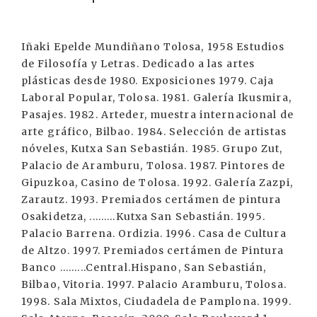
Iñaki Epelde Mundiñano Tolosa, 1958 Estudios
de Filosofía y Letras. Dedicado a las artes
plásticas desde 1980. Exposiciones 1979. Caja
Laboral Popular, Tolosa. 1981. Galería Ikusmira,
Pasajes. 1982. Arteder, muestra internacional de
arte gráfico, Bilbao. 1984. Selección de artistas
nóveles, Kutxa San Sebastián. 1985. Grupo Zut,
Palacio de Aramburu, Tolosa. 1987. Pintores de
Gipuzkoa, Casino de Tolosa. 1992. Galería Zazpi,
Zarautz. 1993. Premiados certámen de pintura
Osakidetza, .........Kutxa San Sebastián. 1995.
Palacio Barrena. Ordizia. 1996. Casa de Cultura
de Altzo. 1997. Premiados certámen de Pintura
Banco .........Central.Hispano, San Sebastián,
Bilbao, Vitoria. 1997. Palacio Aramburu, Tolosa.
1998. Sala Mixtos, Ciudadela de Pamplona. 1999.