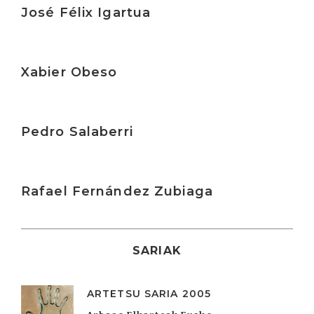
José Félix Igartua
Irakurri
Xabier Obeso
Irakurri
Pedro Salaberri
Irakurri
Rafael Fernández Zubiaga
SARIAK
ARTETSU SARIA 2005