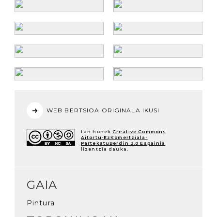
WEB BERTSIOA ORIGINALA IKUSI
Lan honek
Creative Commons
Aitortu-EzKomertziala-
PartekatuBerdin 3.0 Espainia
lizentzia dauka.
GAIA
Pintura