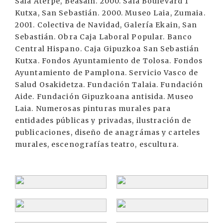
Sala Aterpe, Beasain. 2000. Sala Boulevard 1
Kutxa, San Sebastián. 2000. Museo Laia, Zumaia.
2001. Colectiva de Navidad, Galería Ekain, San
Sebastián. Obra Caja Laboral Popular. Banco
Central Hispano. Caja Gipuzkoa San Sebastián
Kutxa. Fondos Ayuntamiento de Tolosa. Fondos
Ayuntamiento de Pamplona. Servicio Vasco de
Salud Osakidetza. Fundación Talaia. Fundación
Aide. Fundación Gipuzkoana antisida. Museo
Laia. Numerosas pinturas murales para
entidades públicas y privadas, ilustración de
publicaciones, diseño de anagrámas y carteles
murales, escenografías teatro, escultura.