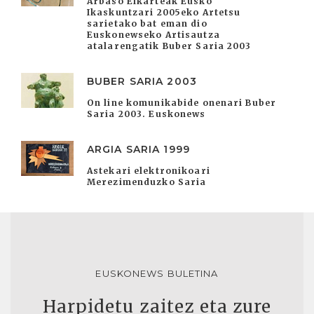
Arbaso Elkarteak Eusko
Ikaskuntzari 2005eko Artetsu
sarietako bat eman dio
Euskonewseko Artisautza
atalarengatik Buber Saria 2003
BUBER SARIA 2003
On line komunikabide onenari Buber
Saria 2003. Euskonews
ARGIA SARIA 1999
Astekari elektronikoari
Merezimenduzko Saria
EUSKONEWS BULETINA
Harpidetu zaitez eta zure