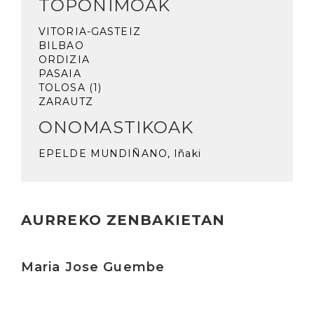
TOPONIMOAK
VITORIA-GASTEIZ
BILBAO
ORDIZIA
PASAIA
TOLOSA (1)
ZARAUTZ
ONOMASTIKOAK
EPELDE MUNDIÑANO, Iñaki
AURREKO ZENBAKIETAN
Irakurri
Maria Jose Guembe
Irakurri