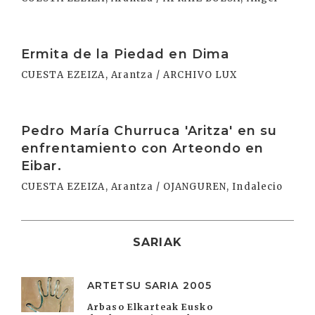
Irakurri
Ermita de la Piedad en Dima
CUESTA EZEIZA, Arantza / ARCHIVO LUX
Irakurri
Pedro María Churruca 'Aritza' en su
enfrentamiento con Arteondo en
Eibar.
CUESTA EZEIZA, Arantza / OJANGUREN, Indalecio
SARIAK
ARTETSU SARIA 2005
Arbaso Elkarteak Eusko