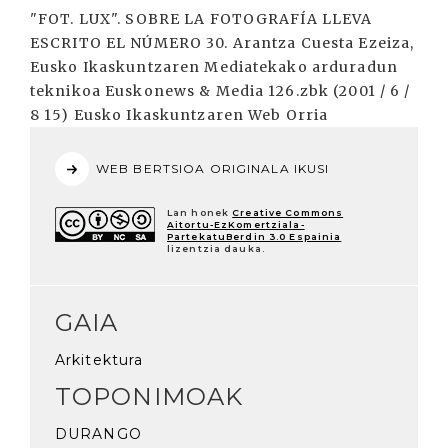
"FOT. LUX". SOBRE LA FOTOGRAFÍA LLEVA
ESCRITO EL NÚMERO 30. Arantza Cuesta Ezeiza,
Eusko Ikaskuntzaren Mediatekako arduradun
teknikoa Euskonews & Media 126.zbk (2001 / 6 /
8 15) Eusko Ikaskuntzaren Web Orria
WEB BERTSIOA ORIGINALA IKUSI
Lan honek
Creative Commons
Aitortu-EzKomertziala-
PartekatuBerdin 3.0 Espainia
lizentzia dauka.
GAIA
Arkitektura
TOPONIMOAK
DURANGO