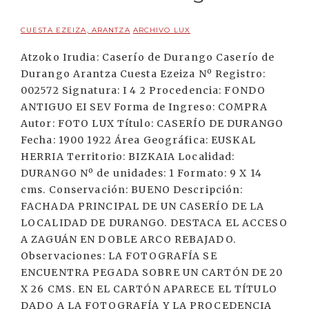
CUESTA EZEIZA, ARANTZA
ARCHIVO LUX
Atzoko Irudia: Caserío de Durango Caserío de
Durango Arantza Cuesta Ezeiza Nº Registro:
002572 Signatura: I 4 2 Procedencia: FONDO
ANTIGUO EI SEV Forma de Ingreso: COMPRA
Autor: FOTO LUX Título: CASERÍO DE DURANGO
Fecha: 1900 1922 Área Geográfica: EUSKAL
HERRIA Territorio: BIZKAIA Localidad:
DURANGO Nº de unidades: 1 Formato: 9 X 14
cms. Conservación: BUENO Descripción:
FACHADA PRINCIPAL DE UN CASERÍO DE LA
LOCALIDAD DE DURANGO. DESTACA EL ACCESO
A ZAGUÁN EN DOBLE ARCO REBAJADO.
Observaciones: LA FOTOGRAFÍA SE
ENCUENTRA PEGADA SOBRE UN CARTÓN DE 20
X 26 CMS. EN EL CARTÓN APARECE EL TÍTULO
DADO A LA FOTOGRAFÍA Y LA PROCEDENCIA