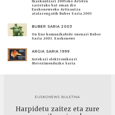
Ikaskuntzari 2005eko Artetsu
sarietako bat eman dio
Euskonewseko Artisautza
atalarengatik Buber Saria 2003
BUBER SARIA 2003
On line komunikabide onenari Buber
Saria 2003. Euskonews
ARGIA SARIA 1999
Astekari elektronikoari
Merezimenduzko Saria
EUSKONEWS BULETINA
Harpidetu zaitez eta zure