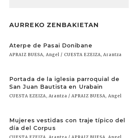
AURREKO ZENBAKIETAN
Irakurri
Aterpe de Pasai Donibane
APRAIZ BUESA, Angel / CUESTA EZEIZA, Arantza
Irakurri
Portada de la iglesia parroquial de
San Juan Bautista en Urabain
CUESTA EZEIZA, Arantza / APRAIZ BUESA, Angel
Irakurri
Mujeres vestidas con traje típico del
día del Corpus
CUESTA EZEIZA, Arantza / APRAIZ BUESA, Angel