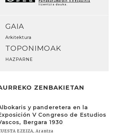
PartekatuBerdin 3.0 Espainia
lizentzia dauka.
GAIA
Arkitektura
TOPONIMOAK
HAZPARNE
AURREKO ZENBAKIETAN
rakurri
Albokaris y panderetera en la
Exposición V Congreso de Estudios
Vascos, Bergara 1930
CUESTA EZEIZA, Arantza