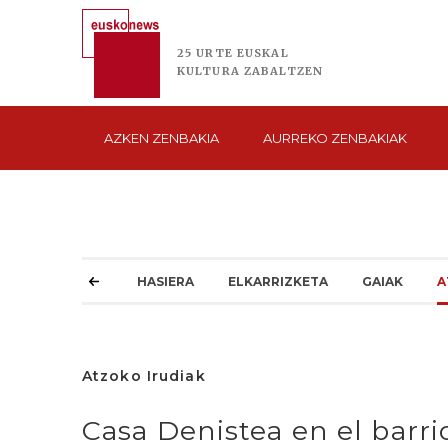
25 URTE
EUSKAL
KULTURA
ZABALTZEN
AZKEN
ZENBAKIA
AURREKO
ZENBAKIAK
HASIERA
ELKARRIZKETA
GAIAK
A
Atzoko Irudiak
Casa Denistea en el barr