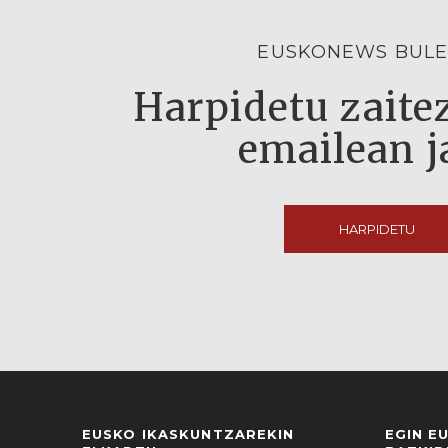
EUSKONEWS BULE
Harpidetu zaitez
emailean j
HARPIDETU
EUSKO IKASKUNTZAREKIN
EGIN E