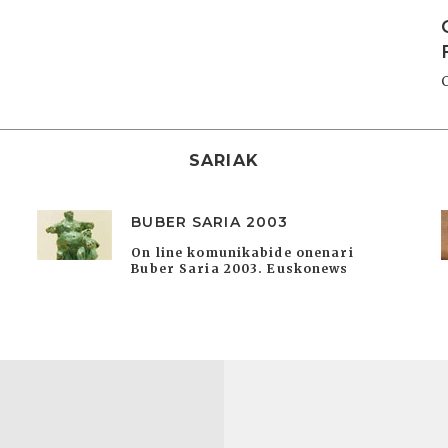
I
SARIAK
BUBER SARIA 2003
On line komunikabide onenari
Buber Saria 2003. Euskonews