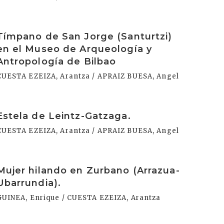
rakurri
Tímpano de San Jorge (Santurtzi)
en el Museo de Arqueología y
Antropología de Bilbao
CUESTA EZEIZA, Arantza / APRAIZ BUESA, Angel
rakurri
Estela de Leintz-Gatzaga.
CUESTA EZEIZA, Arantza / APRAIZ BUESA, Angel
rakurri
Mujer hilando en Zurbano (Arrazua-
Ubarrundia).
GUINEA, Enrique / CUESTA EZEIZA, Arantza