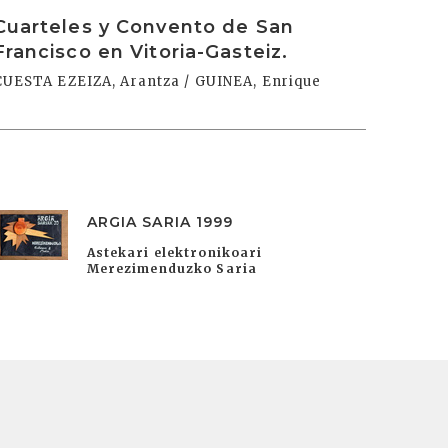
rakurri
Cuarteles y Convento de San
Francisco en Vitoria-Gasteiz.
CUESTA EZEIZA, Arantza / GUINEA, Enrique
ARGIA SARIA 1999
Astekari elektronikoari
Merezimenduzko Saria