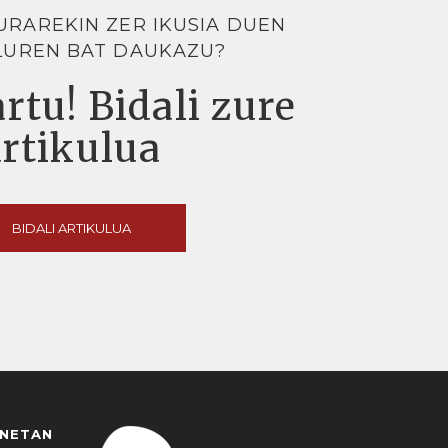
URAREKIN ZER IKUSIA DUEN
LUREN BAT DAUKAZU?
rtu! Bidali zure
artikulua
BIDALI ARTIKULUA
ANETAN