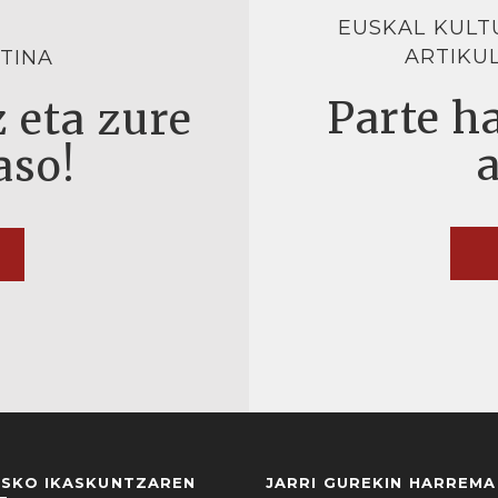
EUSKAL KULT
ARTIKU
TINA
Parte ha
 eta zure
aso!
USKO IKASKUNTZAREN
JARRI GUREKIN HARREM