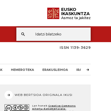
EUSKO
IKASKUNTZA
Asmoz ta jakitez
ISSN 1139-3629
AK
HEMEROTEKA
ERAKUSLEIHOA
IRAKURLEAREN TXO
WEB BERTSIOA ORIGINALA IKUSI
Lan honek
Creative Commons
Aitortu-EzKomertziala-