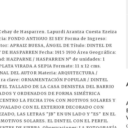
 Cehay de Hasparren. Lapurdi Arantza Cuesta Ezeiza
encia: FONDO ANTIGUO EI SEV Forma de Ingreso:
tor: APRAIZ BUESA, ÁNGEL DE Título: DINTEL DE
DE HASPARREN Fecha: 1915 1930 Área Geográfica:
ad: HAZPARNE / HASPARREN Nº de unidades: 1
ATA VIRADA A SEPIA Formato: 11 x 12 cms.
GINAL DEL AUTOR Materia: ARQUITECTURA /
ra clave: ORNAMENTACIÓN POPULAR / DINTEL
NTEL TALLADO DE LA CASA DENISTEA DEL BARRIO
LADOS Y ORDENADOS DE FORMA SIMÉTRICA
I
 CENTRO LA FECHA 1704 CON MOTIVOS SOLARES Y
OVALADO CON EL EXTERIOR DECORADO CON
ZADO, LAS LETRAS "JB" EN UN LADO Y "ES" EN EL
 MOTIVOS SOLARES. EL DINTEL CON EL PERFIL
NTES DE SIERRA. Observaciones: LA FOTOGRAFÍA