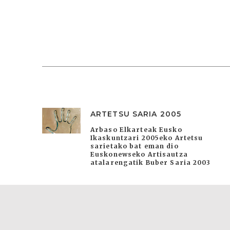
ARTETSU SARIA 2005
Arbaso Elkarteak Eusko
Ikaskuntzari 2005eko Artetsu
sarietako bat eman dio
Euskonewseko Artisautza
atalarengatik Buber Saria 2003