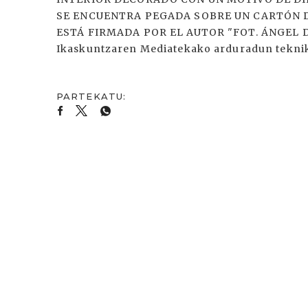
SE ENCUENTRA PEGADA SOBRE UN CARTÓN D
ESTÁ FIRMADA POR EL AUTOR "FOT. ÁNGEL DE 
Ikaskuntzaren Mediatekako arduradun tekni