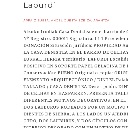
Lapurdi
APRAIZ BUESA, ANGEL
CUESTA EZEIZA, ARANTZA
Atzoko Irudiak Casa Denistea en el barrio de
Nº Registro: 000011 Signatura: I 1 1 Proced
DONACIÓN Situación Jurídica: PROPIEDAD Au
LA CASA DENISTEA EN EL BARRIO DE CELHAY 
EUSKAL HERRIA Territorio: LAPURDI Localid
POSITIVO EN SOPORTE PAPEL GELATINA DE PL
Conservación: BUENO Original o copia: ORI
ELEMENTO ARQUITECTÓNICO / DINTEL Palab
TALLADO / CASA DENISTEA Descripción: DI
DE CELHAY EN HASPARREN. PRESENTA TAL
DIFERENTES MOTIVOS DECORATIVOS. EN EL
DOS LAUBURUS RODEADOS POR UN MOTIVO 
DIENTES DE SIERRA, A LOS LADOS UN AJEDRE
OTRO, DOS LAUBURUS, Y DOS CÍRCULOS CON
INTERIOR DECORADO CON UN MOTIVO DE DIE