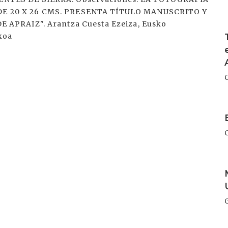
E 20 X 26 CMS. PRESENTA TÍTULO MANUSCRITO Y
APRAIZ". Arantza Cuesta Ezeiza, Eusko
I
koa
I
I