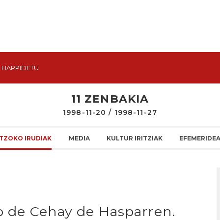
HARPIDETU
11 ZENBAKIA
1998-11-20 / 1998-11-27
TZOKO IRUDIAK
MEDIA
KULTUR IRITZIAK
EFEMERIDE
io de Cehay de Hasparren.