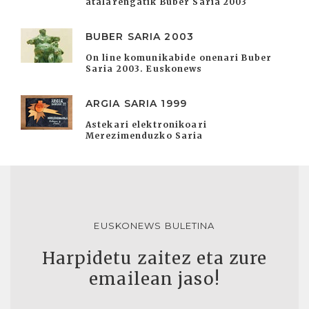
atalarengatik Buber Saria 2003
BUBER SARIA 2003
On line komunikabide onenari Buber
Saria 2003. Euskonews
ARGIA SARIA 1999
Astekari elektronikoari
Merezimenduzko Saria
EUSKONEWS BULETINA
Harpidetu zaitez eta zure
emailean jaso!