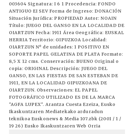
003604 Signatura: I 6 1 Procedencia: FONDO
ANTIGUO EI SEV Forma de Ingreso: DONACIÓN
Situación Jurídica: PROPIEDAD Autor: NOAIN
Título: JUEGO DEL GANSO EN LA LOCALIDAD DE
OIARTZUN Fecha: 1911 Área Geográfica: EUSKAL
HERRIA Territorio: GIPUZKOA Localidad:
OIARTZUN Nº de unidades: 1 POSITIVO EN
SOPORTE PAPEL GELATINA DE PLATA Formato:
8,5 X 12 cms. Conservación: BUENO Original o
copia: ORIGINAL Descripción: JUEGO DEL
GANSO, EN LAS FIESTAS DE SAN ESTEBAN DE
1911, EN LA LOCALIDAD GIPUZKOANA DE
OIARTZUN. Observaciones: EL PAPEL
FOTOGRÁFICO UTILIZADO ES DE LA MARCA
"AGFA LUPEX". Arantza Cuesta Ezeiza, Eusko
Ikaskuntzaren Mediatekako arduradun
teknikoa Euskonews & Media 107.zbk (2001 / 1 /
19 26) Eusko Ikaskuntzaren Web Orria