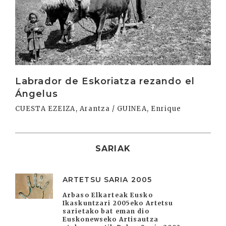
Labrador de Eskoriatza rezando el
Ángelus
CUESTA EZEIZA, Arantza / GUINEA, Enrique
SARIAK
ARTETSU SARIA 2005
Arbaso Elkarteak Eusko
Ikaskuntzari 2005eko Artetsu
sarietako bat eman dio
Euskonewseko Artisautza