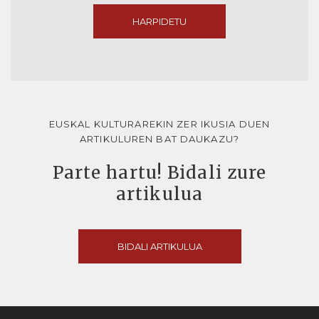
HARPIDETU
EUSKAL KULTURAREKIN ZER IKUSIA DUEN
ARTIKULUREN BAT DAUKAZU?
Parte hartu! Bidali zure
artikulua
BIDALI ARTIKULUA