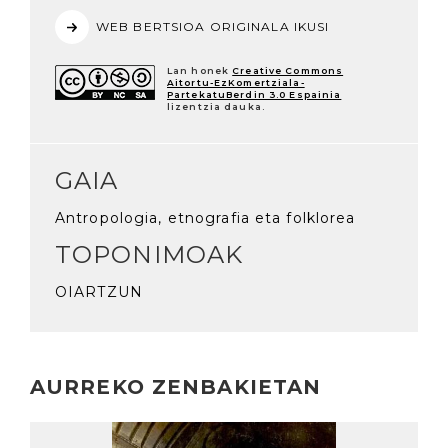
WEB BERTSIOA ORIGINALA IKUSI
Lan honek
Creative Commons
Aitortu-EzKomertziala-
PartekatuBerdin 3.0 Espainia
lizentzia dauka.
GAIA
Antropologia, etnografia eta folklorea
TOPONIMOAK
OIARTZUN
AURREKO ZENBAKIETAN
Irakurri