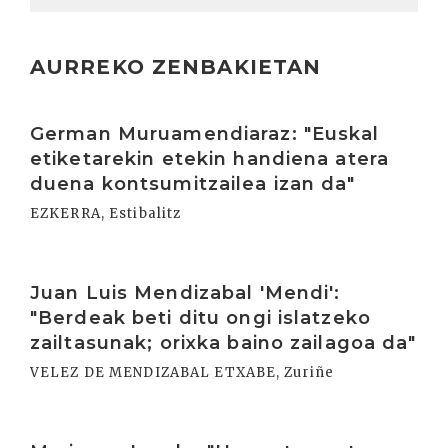
AURREKO ZENBAKIETAN
Irakurri
German Muruamendiaraz: "Euskal
etiketarekin etekin handiena atera
duena kontsumitzailea izan da"
EZKERRA, Estibalitz
Irakurri
Juan Luis Mendizabal 'Mendi':
"Berdeak beti ditu ongi islatzeko
zailtasunak; orixka baino zailagoa da"
VELEZ DE MENDIZABAL ETXABE, Zuriñe
Irakurri