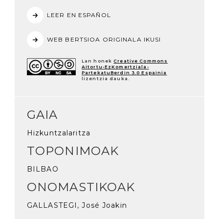
LEER EN ESPAÑOL
WEB BERTSIOA ORIGINALA IKUSI
Lan honek
Creative Commons
Aitortu-EzKomertziala-
PartekatuBerdin 3.0 Espainia
lizentzia dauka.
GAIA
Hizkuntzalaritza
TOPONIMOAK
BILBAO
ONOMASTIKOAK
GALLASTEGI, José Joakin