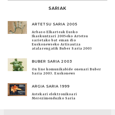
SARIAK
ARTETSU SARIA 2005
Arbaso Elkarteak Eusko
Ikaskuntzari 2005eko Artetsu
sarietako bat eman dio
Euskonewseko Artisautza
atalarengatik Buber Saria 2003
BUBER SARIA 2003
On line komunikabide onenari Buber
Saria 2003. Euskonews
ARGIA SARIA 1999
Astekari elektronikoari
Merezimenduzko Saria