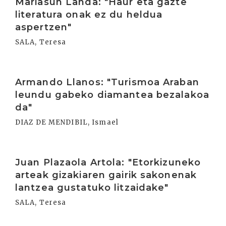
Mariasun Landa: "Haur eta gazte
literatura onak ez du heldua
aspertzen"
SALA, Teresa
Irakurri
Armando Llanos: "Turismoa Araban
leundu gabeko diamantea bezalakoa
da"
DIAZ DE MENDIBIL, Ismael
Irakurri
Juan Plazaola Artola: "Etorkizuneko
arteak gizakiaren gairik sakonenak
lantzea gustatuko litzaidake"
SALA, Teresa