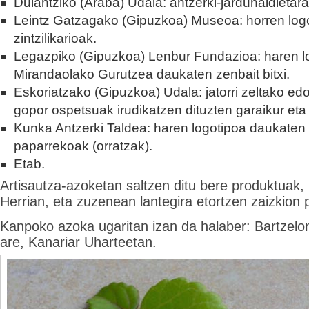
Dulantziko (Araba) Udala: antzerki-jardunaldietara
Leintz Gatzagako (Gipuzkoa) Museoa: horren log
zintzilikarioak.
Legazpiko (Gipuzkoa) Lenbur Fundazioa: haren l
Mirandaolako Gurutzea daukaten zenbait bitxi.
Eskoriatzako (Gipuzkoa) Udala: jatorri zeltako ed
gopor ospetsuak irudikatzen dituzten garaikur eta 
Kunka Antzerki Taldea: haren logotipoa daukaten 
paparrekoak (orratzak).
Etab.
Artisautza-azoketan saltzen ditu bere produktuak,
Herrian, eta zuzenean lantegira etortzen zaizkion pa
Kanpoko azoka ugaritan izan da halaber: Bartzelo
are, Kanariar Uharteetan.