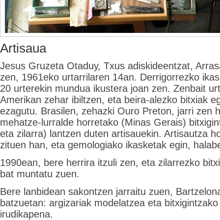
Artisaua
Jesus Gruzeta Otaduy, Txus adiskideentzat, Arras
zen, 1961eko urtarrilaren 14an. Derrigorrezko ika
20 urterekin mundua ikustera joan zen. Zenbait u
Amerikan zehar ibiltzen, eta beira-alezko bitxiak e
ezagutu. Brasilen, zehazki Ouro Preton, jarri zen
mehatze-lurralde horretako (Minas Gerais) bitxigin
eta zilarra) lantzen duten artisauekin. Artisautza h
zituen han, eta gemologiako ikasketak egin, halabe
1990ean, bere herrira itzuli zen, eta zilarrezko bitx
bat muntatu zuen.
Bere lanbidean sakontzen jarraitu zuen, Bartzelon
batzuetan: argizariak modelatzea eta bitxigintzako
irudikapena.