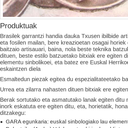
Produktuak
Brasilek garrantzi handia dauka Txusen ibilbide arti
eta fosilen mailan, bere kreazioetan osagai horiek 
baitzaio artisauari, baina, nola beste teknika batz
dituen, beste estilo batzuetako bitxiak ere egiten d
elementu sinbolikoei, eta batez ere Euskal Herrikoe
eskaintzen diela
Esmaltedun piezak egitea du espezialitateetako ba
Urrea eta zilarra nahasten dituen bitxiak ere egiten
Berak sortutako eta asmatutako lanak egiten ditu
inork eskatuta ere egiten ditu, eta, horietatik, ho
ditzakegu:
GARA egunkaria: euskal sinbologiako lau element