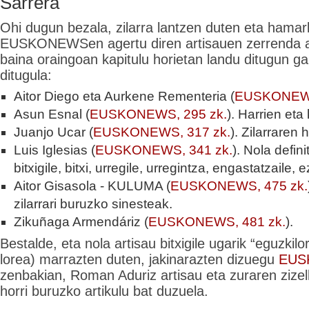
Sarrera
Ohi dugun bezala, zilarra lantzen duten eta hama
EUSKONEWSen agertu diren artisauen zerrenda a
baina oraingoan kapitulu horietan landu ditugun ga
ditugula:
Aitor Diego eta Aurkene Rementeria (
EUSKONEWS
Asun Esnal (
EUSKONEWS, 295 zk.
). Harrien et
Juanjo Ucar (
EUSKONEWS, 317 zk.
). Zilarraren h
Luis Iglesias (
EUSKONEWS, 341 zk.
). Nola defin
bitxigile, bitxi, urregile, urregintza, engastatzaile, e
Aitor Gisasola - KULUMA (
EUSKONEWS, 475 zk.
zilarrari buruzko sinesteak.
Zikuñaga Armendáriz (
EUSKONEWS, 481 zk.
).
Bestalde, eta nola artisau bitxigile ugarik “eguzkil
lorea) marrazten duten, jakinarazten dizuegu
EUS
zenbakian, Roman Aduriz artisau eta zuraren zizelka
horri buruzko artikulu bat duzuela.