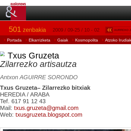
501
zenbakia
2009 / 09-25 / 10 - 02
AURREKO 
Portada
Elkarrizketa
Gaiak
Kosmopolita
Atzoko Irudia
Txus Gruzeta
Zilarrezko artisautza
Antxon AGUIRRE SORONDO
Txus Gruzeta– Zilarrezko bitxiak
HEREDIA / ARABA
Tef. 617 91 12 43
Mail:
txus.gruzeta@gmail.com
Web:
txusgruzeta.blogspot.com