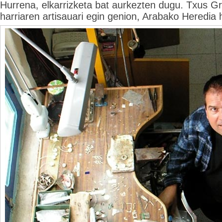
Hurrena, elkarrizketa bat aurkezten dugu. Txus Gr
harriaren artisauari egin genion, Arabako Heredia 