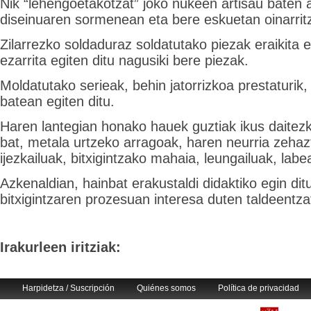
Nik “lehengoetakotzat” joko nukeen artisau baten
diseinuaren sormenean eta bere eskuetan oinarritz
Zilarrezko soldaduraz soldatutako piezak eraikita e
ezarrita egiten ditu nagusiki bere piezak.
Moldatutako serieak, behin jatorrizkoa prestaturik, 
batean egiten ditu.
Haren lantegian honako hauek guztiak ikus daitezk
bat, metala urtzeko arragoak, haren neurria zeha
ijezkailuak, bitxigintzako mahaia, leungailuak, labe
Azkenaldian, hainbat erakustaldi didaktiko egin dit
bitxigintzaren prozesuan interesa duten taldeentza
Irakurleen iritziak:
Harpidetza / Suscripción
Quiénes somos
Política de privacidad