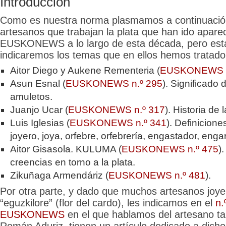
Introducción
Como es nuestra norma plasmamos a continuación
artesanos que trabajan la plata que han ido apare
EUSKONEWS a lo largo de esta década, pero es
indicaremos los temas que en ellos hemos tratado
Aitor Diego y Aukene Rementeria (
EUSKONEWS n
Asun Esnal (
EUSKONEWS n.º 295
). Significado 
amuletos.
Juanjo Ucar (
EUSKONEWS n.º 317
). Historia de l
Luis Iglesias (
EUSKONEWS n.º 341
). Definicione
joyero, joya, orfebre, orfebrería, engastador, enga
Aitor Gisasola. KULUMA (
EUSKONEWS n.º 475
)
creencias en torno a la plata.
Zikuñaga Armendáriz (
EUSKONEWS n.º 481
).
Por otra parte, y dado que muchos artesanos joyer
“eguzkilore” (flor del cardo), les indicamos en el
n.
EUSKONEWS
en el que hablamos del artesano ta
Román Aduriz, tienen un artículo dedicado a dich