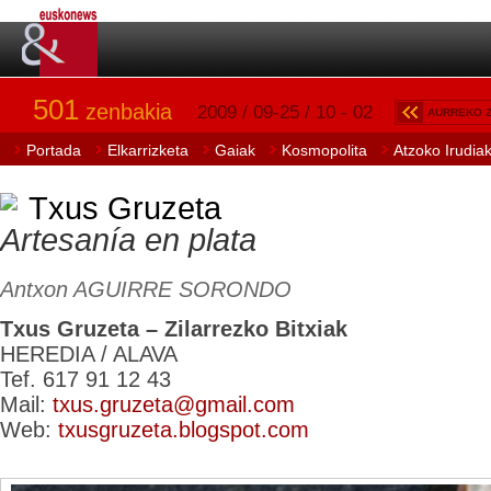
501
zenbakia
2009 / 09-25 / 10 - 02
AURREKO 
Portada
Elkarrizketa
Gaiak
Kosmopolita
Atzoko Irudia
Txus Gruzeta
Artesanía en plata
Antxon AGUIRRE SORONDO
Txus Gruzeta – Zilarrezko Bitxiak
HEREDIA / ALAVA
Tef. 617 91 12 43
Mail:
txus.gruzeta@gmail.com
Web:
txusgruzeta.blogspot.com