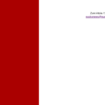
Zure iritzia /
euskonews@eu