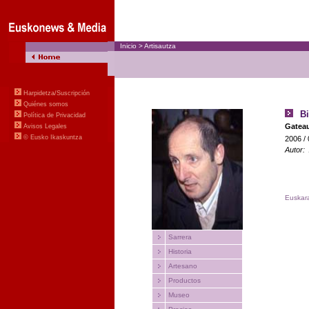
Inicio
>
Artisautza
Harpidetza/Suscripción
Quiénes somos
Bi
Política de Privacidad
Gatea
Avisos Legales
© Eusko Ikaskuntza
2006
/
Autor
Euskar
Sarrera
Historia
Artesano
Productos
Museo