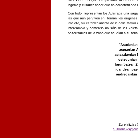
No es este el lugar para profundizar en el te
ingenio y el saber hacer que ha caracterizado 
Con todo, representan los Adarraga una saga
las que aún perviven en Hernani los orígenes 
Por ello, su establecimiento de la calle Mayor 
intercambio y comercio no sólo de los kalet
baserritarras de la zona que acudían a su feria
"Astelenian
asteartian 
asteazkenian B
ostegunian 
larunbatean 
igandean pas
andregaiakin
Zure iritzia /
euskonews@eu