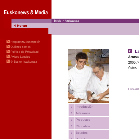
Inicio
>
Artisautza
Harpidetza/Suscripción
Quiénes somos
L
Política de Privacidad
Artesa
Avisos Legales
© Eusko Ikaskuntza
2005
/
Autor
Euskar
Introducción
Artesanos
Productos
Chocolate
Bolados