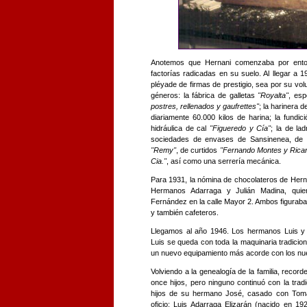
Anotemos que Hernani comenzaba por enton
factorías radicadas en su suelo. Al llegar a 1
pléyade de firmas de prestigio, sea por su vol
géneros: la fábrica de galletas
"Royalta"
, esp
postres, rellenados y gaufrettes"
; la harinera 
diariamente 60.000 kilos de harina; la fundic
hidráulica de cal
"Figueredo y Cía"
; la de lad
sociedades de envases de Sansinenea, de p
"Remy"
, de curtidos
"Fernando Montes y Ricar
Cia."
, así como una serrería mecánica.
Para 1931, la nómina de chocolateros de Herna
Hermanos Adarraga y Julián Madina, quie
Fernández en la calle Mayor 2. Ambos figuraba
y también cafeteros.
Llegamos al año 1946. Los hermanos Luis y
Luis se queda con toda la maquinaria tradici
un nuevo equipamiento más acorde con los nu
Volviendo a la genealogía de la familia, reco
once hijos, pero ninguno continuó con la tradi
hijos de su hermano José, casado con Tomas
oficio: Luis Adarraga Elizarán (nacido en 1