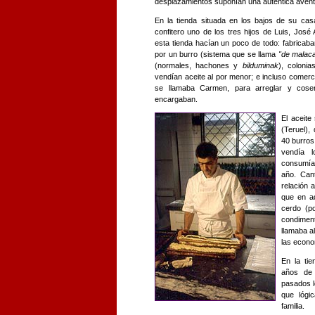
desplazamientos suponían una auténtica avent
En la tienda situada en los bajos de su cas
confitero uno de los tres hijos de Luis, Jos
esta tienda hacían un poco de todo: fabricab
por un burro (sistema que se llama
"de malaca
(normales, hachones y
bilduminak
), colonia
vendían aceite al por menor; e incluso comerc
se llamaba Carmen, para arreglar y cose
encargaban.
El aceite
(Teruel),
40 burros
vendía 
consumían
año. Can
relación 
que en a
cerdo (p
condiment
llamaba a
las econ
En la tie
años de
pasados l
que lógi
familia.