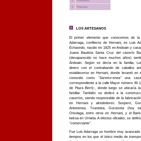
Pasteles
Precios
LOS ARTESANOS
El primer elemento que conocemos de la f
Adarraga, confiteros de Hernani, es Luis A
Echaondo, nacido en 1825 en Andoain y cas
Juana Bautista Santa Cruz del caserío Ba
(desaparecido no hace muchos años) tamb
Andoain. Según se decía en la familia, Lu
dinero con el contrabando de caballos an
establecerse en Hernani, donde levantó en e
conocido como
"Saretxo-enea"
una casa
correspondiente a la calle Mayor número 46 (
de Plaza Berri)-, donde luego se ubicaría la
familiar. También se dedicó a la construc
caseríos, siendo responsable de la fabricació
en Hernani y alrededores: Sosperri, Gona
Antonenea, Txanetea, Gurutxeta (hoy sidr
Orkolaga, entre otros en Hernani, y el Barka
bekoa en Urnieta. A efectos oficiales, se defin
"comerciante"
.
Fue Luis Adarraga un hombre muy avanzado p
tiempos en los que el único medio de transpor