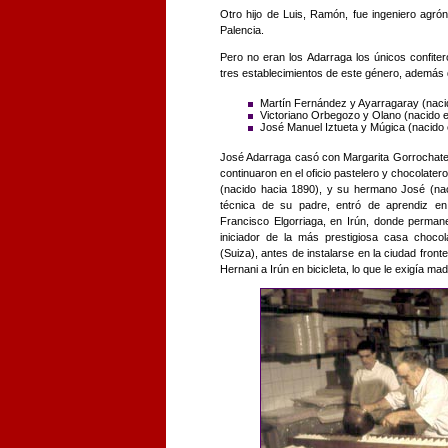
Otro hijo de Luis, Ramón, fue ingeniero agró
Palencia.
Pero no eran los Adarraga los únicos confiter
tres establecimientos de este género, además d
Martín Fernández y Ayarragaray (nacid
Victoriano Orbegozo y Olano (nacido en
José Manuel Iztueta y Múgica (nacido e
José Adarraga casó con Margarita Gorrochategu
continuaron en el oficio pastelero y chocolater
(nacido hacia 1890), y su hermano José (nac
técnica de su padre, entró de aprendiz en 
Francisco Elgorriaga, en Irún, donde perman
iniciador de la más prestigiosa casa choco
(Suiza), antes de instalarse en la ciudad front
Hernani a Irún en bicicleta, lo que le exigía m