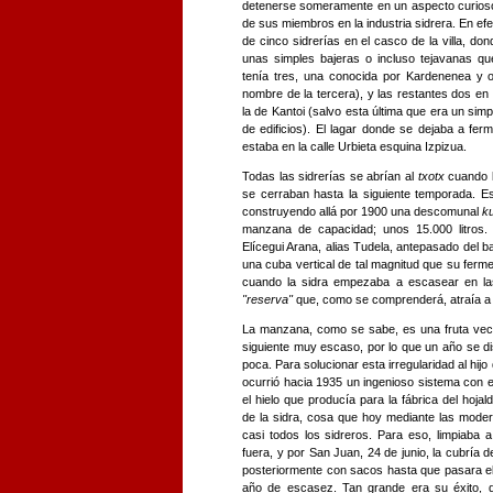
detenerse someramente en un aspecto curioso
de sus miembros en la industria sidrera. En ef
de cinco sidrerías en el casco de la villa, do
unas simples bajeras o incluso tejavanas q
tenía tres, una conocida por Kardenenea y 
nombre de la tercera), y las restantes dos e
la de Kantoi (salvo esta última que era un simp
de edificios). El lagar donde se dejaba a fer
estaba en la calle Urbieta esquina Izpizua.
Todas las sidrerías se abrían al
txotx
cuando l
se cerraban hasta la siguiente temporada. E
construyendo allá por 1900 una descomunal
k
manzana de capacidad; unos 15.000 litros.
Elícegui Arana, alias Tudela, antepasado del
una cuba vertical de tal magnitud que su fer
cuando la sidra empezaba a escasear en la
"reserva"
que, como se comprenderá, atraía a
La manzana, como se sabe, es una fruta vece
siguiente muy escaso, por lo que un año se di
poca. Para solucionar esta irregularidad al hij
ocurrió hacia 1935 un ingenioso sistema con 
el hielo que producía para la fábrica del hojald
de la sidra, cosa que hoy mediante las mode
casi todos los sidreros. Para eso, limpiaba 
fuera, y por San Juan, 24 de junio, la cubría de
posteriormente con sacos hasta que pasara el
año de escasez. Tan grande era su éxito, 