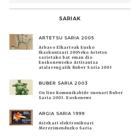
SARIAK
ARTETSU SARIA 2005
Arbaso Elkarteak Eusko
Ikaskuntzari 2005eko Artetsu
sarietako bat eman dio
Euskonewseko Artisautza
atalarengatik Buber Saria 2003
BUBER SARIA 2003
On line komunikabide onenari Buber
Saria 2003. Euskonews
ARGIA SARIA 1999
Astekari elektronikoari
Merezimenduzko Saria