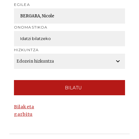
EGILEA
ONOMASTIKOA
HIZKUNTZA
BILATU
Bilaketa
garbitu