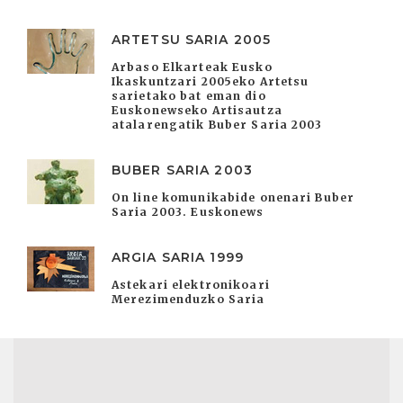
ARTETSU SARIA 2005
Arbaso Elkarteak Eusko
Ikaskuntzari 2005eko Artetsu
sarietako bat eman dio
Euskonewseko Artisautza
atalarengatik Buber Saria 2003
BUBER SARIA 2003
On line komunikabide onenari Buber
Saria 2003. Euskonews
ARGIA SARIA 1999
Astekari elektronikoari
Merezimenduzko Saria