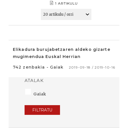
1 ARTIKULU
Elikadura burujabetzaren aldeko gizarte
mugimendua Euskal Herrian
742 zenbakia - Gaiak
2019-09-18 / 2019-10-16
ATALAK
Gaiak
FILTRATU