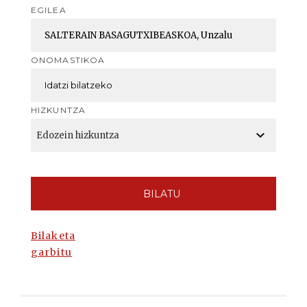
EGILEA
ONOMASTIKOA
HIZKUNTZA
BILATU
Bilaketa
garbitu