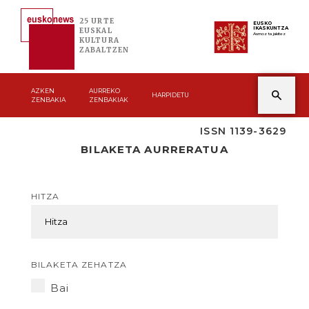
25 URTE
EUSKO
IKASKUNTZA
EUSKAL
Asmoz ta jakitez
KULTURA
ZABALTZEN
AZKEN
AURREKO
HARPIDETU
ZENBAKIA
ZENBAKIAK
ISSN 1139-3629
BILAKETA AURRERATUA
HITZA
BILAKETA ZEHATZA
Bai