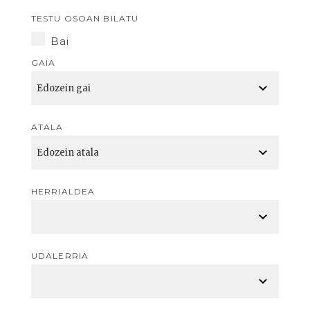
TESTU OSOAN BILATU
Bai
GAIA
ATALA
HERRIALDEA
UDALERRIA