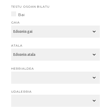
TESTU OSOAN BILATU
Bai
GAIA
ATALA
HERRIALDEA
UDALERRIA