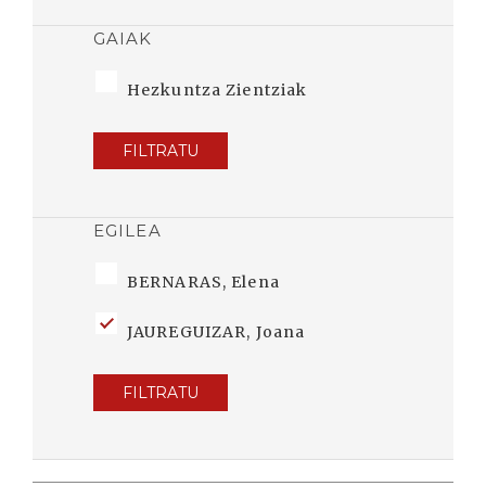
GAIAK
Hezkuntza Zientziak
FILTRATU
EGILEA
BERNARAS, Elena
JAUREGUIZAR, Joana
FILTRATU