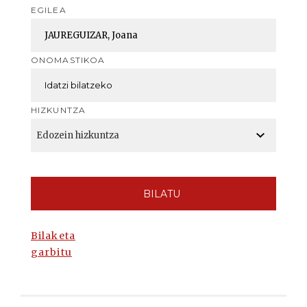
EGILEA
ONOMASTIKOA
HIZKUNTZA
BILATU
Bilaketa
garbitu