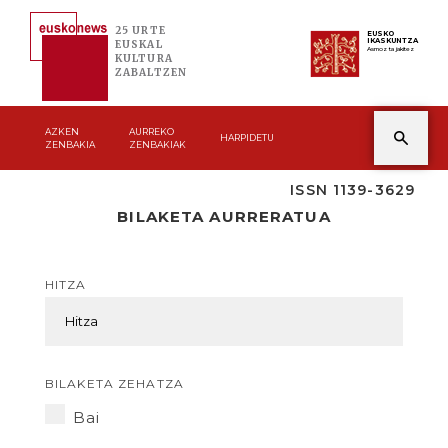
25 URTE
EUSKO
IKASKUNTZA
EUSKAL
Asmoz ta jakitez
KULTURA
ZABALTZEN
AZKEN
AURREKO
HARPIDETU
ZENBAKIA
ZENBAKIAK
ISSN 1139-3629
BILAKETA AURRERATUA
HITZA
BILAKETA ZEHATZA
Bai