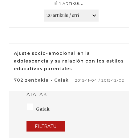
1 ARTIKULU
Ajuste socio-emocional en la
adolescencia y su relación con los estilos
educativos parentales
702 zenbakia - Gaiak
2015-11-04 / 2015-12-02
ATALAK
Gaiak
FILTRATU