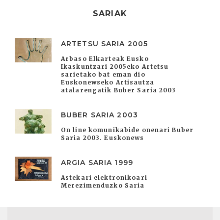
SARIAK
ARTETSU SARIA 2005
Arbaso Elkarteak Eusko
Ikaskuntzari 2005eko Artetsu
sarietako bat eman dio
Euskonewseko Artisautza
atalarengatik Buber Saria 2003
BUBER SARIA 2003
On line komunikabide onenari Buber
Saria 2003. Euskonews
ARGIA SARIA 1999
Astekari elektronikoari
Merezimenduzko Saria