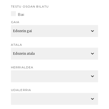
TESTU OSOAN BILATU
Bai
GAIA
ATALA
HERRIALDEA
UDALERRIA