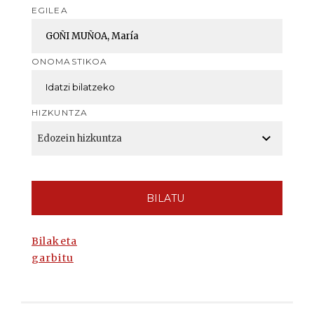
EGILEA
ONOMASTIKOA
HIZKUNTZA
BILATU
Bilaketa
garbitu