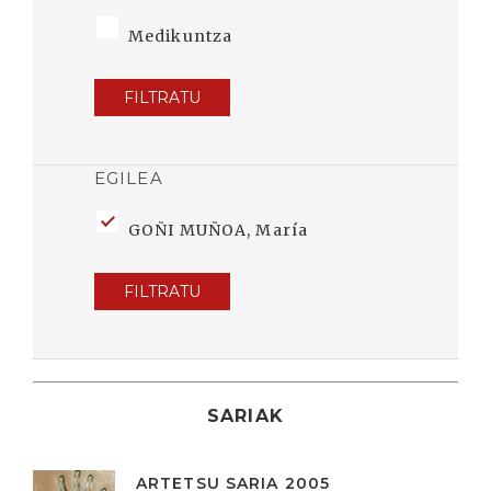
Medikuntza
FILTRATU
EGILEA
GOÑI MUÑOA, María
FILTRATU
SARIAK
ARTETSU SARIA 2005