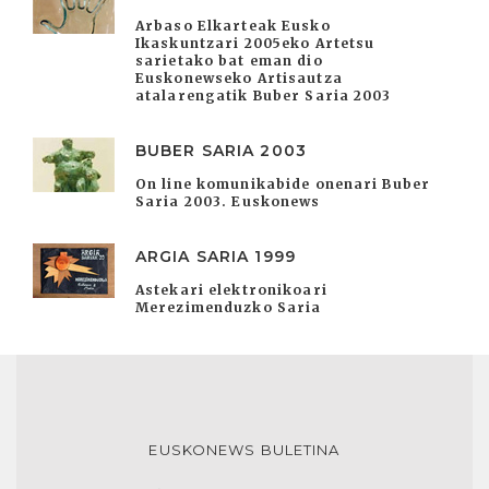
Arbaso Elkarteak Eusko
Ikaskuntzari 2005eko Artetsu
sarietako bat eman dio
Euskonewseko Artisautza
atalarengatik Buber Saria 2003
BUBER SARIA 2003
On line komunikabide onenari Buber
Saria 2003. Euskonews
ARGIA SARIA 1999
Astekari elektronikoari
Merezimenduzko Saria
EUSKONEWS BULETINA