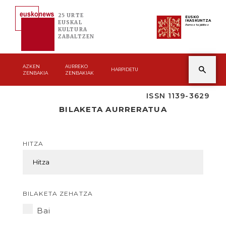
25 URTE
EUSKO
IKASKUNTZA
EUSKAL
Asmoz ta jakitez
KULTURA
ZABALTZEN
AZKEN
AURREKO
HARPIDETU
ZENBAKIA
ZENBAKIAK
ISSN 1139-3629
BILAKETA AURRERATUA
HITZA
BILAKETA ZEHATZA
Bai