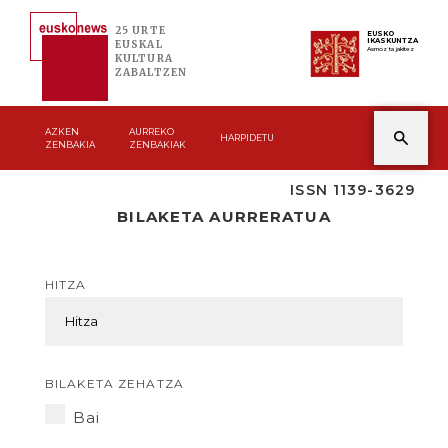
25 URTE
EUSKO
IKASKUNTZA
EUSKAL
Asmoz ta jakitez
KULTURA
ZABALTZEN
AZKEN
AURREKO
HARPIDETU
ZENBAKIA
ZENBAKIAK
ISSN 1139-3629
BILAKETA AURRERATUA
HITZA
BILAKETA ZEHATZA
Bai