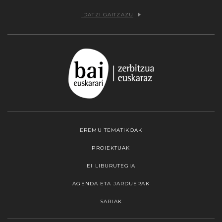
IDATZI GAITZAZU
EREMU TEMATIKOAK
PROIEKTUAK
EI LIBURUTEGIA
AGENDA ETA JARDUERAK
SARIAK