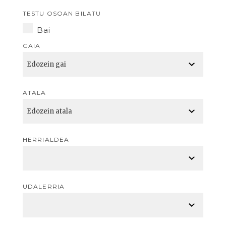
TESTU OSOAN BILATU
Bai
GAIA
ATALA
HERRIALDEA
UDALERRIA