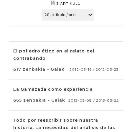
3 ARTIKULU
El poliedro ético en el relato del
contrabando
617 zenbakia - Gaiak
2012-03-16 / 2012-03-23
La Gamazada como experiencia
665 zenbakia - Gaiak
2013-05-08 / 2013-05-22
Todo por reescribir sobre nuestra
historia. La necesidad del análisis de las