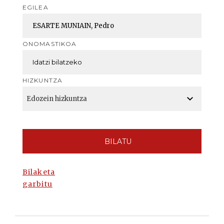
EGILEA
ONOMASTIKOA
HIZKUNTZA
BILATU
Bilaketa
garbitu