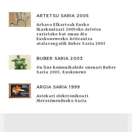
ARTETSU SARIA 2005
Arbaso Elkarteak Eusko
Ikaskuntzari 2005eko Artetsu
sarietako bat eman dio
Euskonewseko Artisautza
atalarengatik Buber Saria 2003
BUBER SARIA 2003
On line komunikabide onenari Buber
Saria 2003. Euskonews
ARGIA SARIA 1999
Astekari elektronikoari
Merezimenduzko Saria